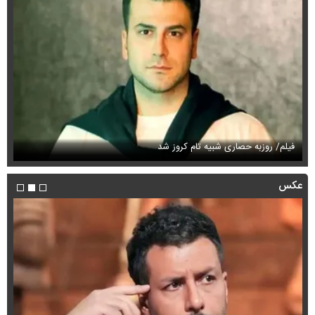
سینا حجازی با یک جمله درباره گوگوش خبرساز شد + ویدئو
او
عکس