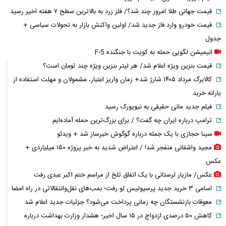
قیمت جهانی طلا امروز چند شد؟/ فلز زرد به بالاترین سطح ۷ هفته اخیر رسید
قیمت خودرو وارد فاز جدید شد/ اولین واکنش بازار به تحولات سیاسی +
جدول
انیمیشن لگویی حمله به کویت با جنگنده F-5
قیمت بنزین ویژه اعلام شد/ هر لیتر بنزین ویژه چند تومان است؟
کالابرگ مرداد ۱۴۰۵ شارژ شد+ زمان واریز اعتبار، مشمولان و مهلت استفاده از
یارانه خرید
فیلم جدید مانی حقیقی به نیویورک رسید
ترامپ درباره ایران چه گفت؟ / برای بزرگ‌ترین حمله آماده‌ایم
سینا حجازی با یک جمله درباره گوگوش خبرساز شد + ویدئو
مجید واشقانی منفجر شد! / اعتراض شدید به خبر پروژه ۱۵۰ میلیاردی +
عکس
عکس/ مازیار لرستانی با یک اتفاق تلخ از مراسم ختم اکبر عبدی رفت
اسامی ۳ خرید جدید پرسپولیس لو رفت؛ بمب‌های نقل‌وانتقالاتی در راه امضا
معوقات بازنشستگان چه زمانی پرداخت می‌شود؟ جزئیات جدید اعلام شد
کاهش ۵۰ درصدی ازدواج در ۱۵ سال اخیر؛ هشدار وزارت بهداشت درباره