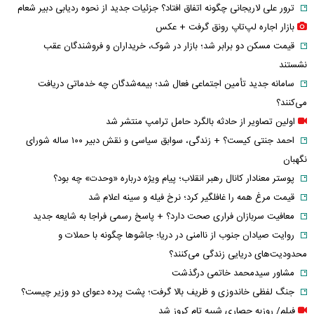
ترور علی لاریجانی چگونه اتفاق افتاد؟ جزئیات جدید از نحوه ردیابی دبیر شعام
بازار اجاره لپ‌تاپ رونق گرفت + عکس
قیمت مسکن دو برابر شد؛ بازار در شوک، خریداران و فروشندگان عقب
نشستند
سامانه جدید تأمین اجتماعی فعال شد؛ بیمه‌شدگان چه خدماتی دریافت
می‌کنند؟
اولین تصاویر از حادثه بالگرد حامل ترامپ منتشر شد
احمد جنتی کیست؟ + زندگی، سوابق سیاسی و نقش دبیر ۱۰۰ ساله شورای
نگهبان
پوستر معنادار کانال رهبر انقلاب؛ پیام ویژه درباره «وحدت» چه بود؟
قیمت مرغ همه را غافلگیر کرد؛ نرخ فیله و سینه اعلام شد
معافیت سربازان فراری صحت دارد؟ + پاسخ رسمی فراجا به شایعه جدید
روایت صیادان جنوب از ناامنی در دریا؛ جاشوها چگونه با حملات و
محدودیت‌های دریایی زندگی می‌کنند؟
مشاور سیدمحمد خاتمی درگذشت
جنگ لفظی خاندوزی و ظریف بالا گرفت؛ پشت پرده دعوای دو وزیر چیست؟
فیلم/ روزبه حصاری شبیه تام کروز شد