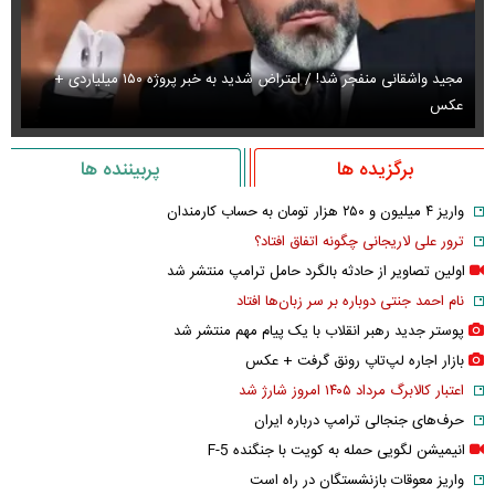
عکس/ مازیار لرستانی با یک اتفاق تلخ از مراسم ختم اکبر عبدی رفت
با
برگزیده ها
پربیننده ها
واریز ۴ میلیون و ۲۵۰ هزار تومان به حساب کارمندان
ترور علی لاریجانی چگونه اتفاق افتاد؟
اولین تصاویر از حادثه بالگرد حامل ترامپ منتشر شد
نام احمد جنتی دوباره بر سر زبان‌ها افتاد
پوستر جدید رهبر انقلاب با یک پیام مهم منتشر شد
بازار اجاره لپ‌تاپ رونق گرفت + عکس
اعتبار کالابرگ مرداد ۱۴۰۵ امروز شارژ شد
حرف‌های جنجالی ترامپ درباره ایران
انیمیشن لگویی حمله به کویت با جنگنده F-5
واریز معوقات بازنشستگان در راه است