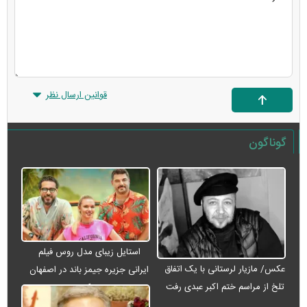
قوانین ارسال نظر
گوناگون
استایل زیبای مدل روس فیلم
عکس/ مازیار لرستانی با یک اتفاق
ایرانی جزیره جیمز باند در اصفهان
تلخ از مراسم ختم اکبر عبدی رفت
+ عکس