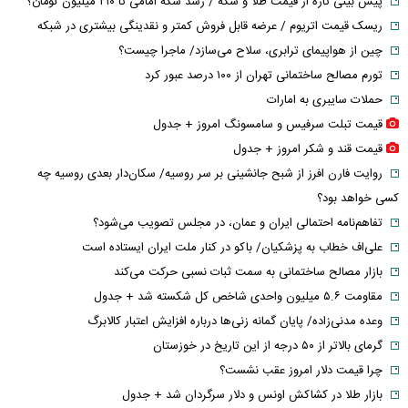
پیش بینی تازه از قیمت طلا و سکه / رشد سکه امامی تا ۲۱۰ میلیون تومان؟
ریسک قیمت اتریوم / عرضه قابل فروش کمتر و نقدینگی بیشتری در شبکه
چین از هواپیمای ترابری، سلاح می‌سازد/ ماجرا چیست؟
تورم مصالح ساختمانی تهران از ۱۰۰ درصد عبور کرد
حملات سایبری به امارات
قیمت تبلت سرفیس و سامسونگ امروز + جدول
قیمت قند و شکر امروز + جدول
روایت فارن افرز از شبح جانشینی بر سر روسیه/ سکان‌دار بعدی روسیه چه
کسی خواهد بود؟
تفاهم‌نامه احتمالی ایران و عمان، در مجلس تصویب می‌شود؟
علی‌اف خطاب به پزشکیان/ باکو در کنار ملت ایران ایستاده است
بازار مصالح ساختمانی به سمت ثبات نسبی حرکت می‌کند
مقاومت ۵.۶ میلیون واحدی شاخص کل شکسته شد + جدول
وعده مدنی‌زاده/ پایان گمانه زنی‌ها درباره افزایش اعتبار کالابرگ
گرمای بالاتر از ۵۰ درجه از این تاریخ در خوزستان
چرا قیمت دلار امروز عقب نشست؟
بازار طلا در کشاکش اونس و دلار سرگردان شد + جدول