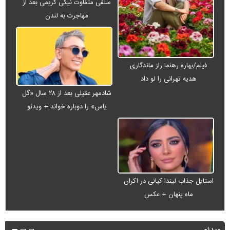
سلفی متفاوت نیکی کریمی بعد از
مهاجرت به لندن
فیلم/بهاره رهنما راز ماندگاری
هدیه تهرانی را لو داد
شادمهر عقیلی بعد از ۲۸ سال «گل
یاس» را دوباره خواند + ویدئو
استایل جذاب لیندا کیانی در اکران
ماه پنهان + عکس