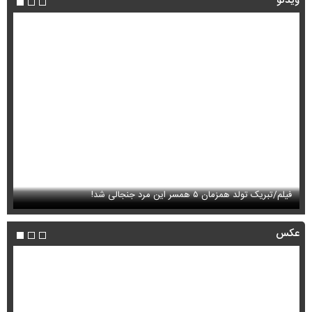
ویدئو
فیلم/تبریک تولد همزمان ۵ همسر این مرد جنجالی شد!
ای
عکس