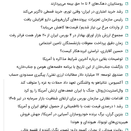
روستاییان دهک‌های ۶ تا ۱۰ حق بیمه می‌پردازند
رشد خرید اعتباری در ایران؛ وقتی تورم، خرید قسطی ناگزیر می‌کند
رئیس سازمان تعزیرات: پرونده‌های گران‌فروشی دارو افزایش یافت
از واردات مرغ بی نیاز شدیم/ قیمت‌ها کاهش می‌یابد؟
مجموع ارزش بازار اوراق بهادار در ۴ بورس ایران از ۲۰ هزار همت فراتر رفت
زمان دقیق پرداخت معوقات بازنشستگان تامین اجتماعی
حسین آقایاری، تراستی ابربدهکار کیست؟
توضیحات بقایی درباره آخرین شرایط مذاکره با آمریکا
بازگشت جناب‌خان از این تاریخ با برنامه «قصه‌های هومن و جناب‌خان»
صندوق توسعه: ۱۷ میلیارد دلار مطالبات ارزی نفتی/ پیگیری مسدودی حساب
آکسیوس: نتانیاهو به واشنگتن تعهد داد حملات به غزه را متوقف کند
وال‌استریت‌ژرونال: جنگ با ایران ضعف‌های ارتش آمریکا را رو کرد
اقدامات نظارتی سازمان بورس برای ارتقای شفافیت بازار سرمایه در تیر ۱۴۰۵
رشد ۱ درصدی قیمت نفت با نااطمینانی از حصول توافق ایران و آمریکا
بنزینِ گران، برگ برنده خودروسازان آسیایی در آمریکا/ جهش فروش
هیبریدی‌های تویوتا، هیوندای و هوندا
روایت میدانی از بحران کمبود دارو؛ تصویر نگران‌کننده از قفسه خالی