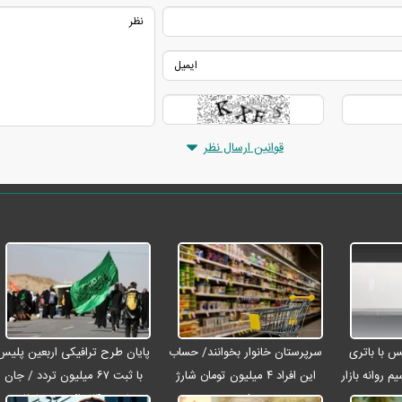
قوانین ارسال نظر
رو مکس با باتری
سرپرستان خانوار بخوانند/ حساب
پایان طرح ترافیکی اربعین پلیس
م روانه بازار
این افراد ۴ میلیون تومان شارژ
با ثبت ۶۷ میلیون تردد / جان
شد
باختن ۲۴ زائر در تصادفات