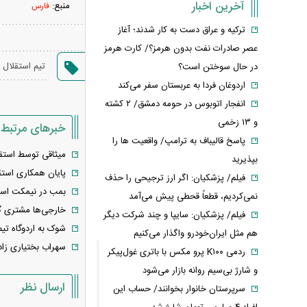
آخرین اخبار
منبع:
فارس
ترکیه و عراق دست به کار شدند؛ آغاز
عصر صادرات نفت بدون هرمز؟/ کارت هرمز
تیم استقلال
در حال سوختن است؟
اردوغان فردا به عربستان سفر می‌کند
انفجار اتوبوس در حومه دمشق/ ۲ کشته
و ۱۳ زخمی
خبرهای مرتبط
پاسخ قالیباف به ترامپ/ واقعیت ها را
میثاقی توسط استقل
بپذیرید
پایان همکاری استقل
فیلم/ پزشکیان: اگر ارز ترجیحی را حذف
بمب در نیمکت است
نمی‌کردیم، قطعاً قحطی پیش می‌آمد
خارجی‌ها مشتری گز
فیلم/ پزشکیان: سایپا و چند شرکت دیگر
شوک به اردوگاه تیم
هم مثل ایران‌خودرو واگذار می‌کنیم
سهراب بختیاری زاد
ردمی K۱۰۰ پرو مکس با باتری غول‌پیکر
و شارژ بی‌سیم روانه بازار می‌شود
ارسال نظر
سرپرستان خانوار بخوانند/ حساب این