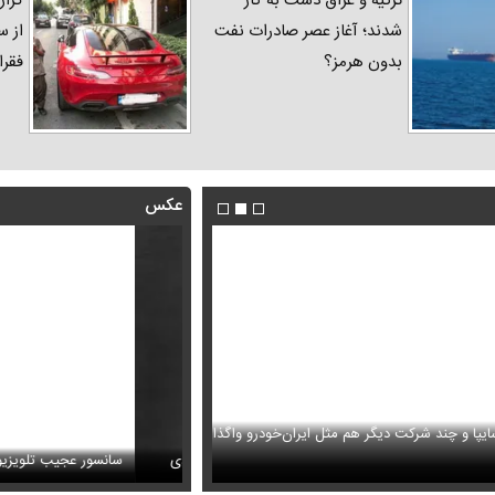
ترکیه و عراق دست به کار
گزار
شدند؛ آغاز عصر صادرات نفت
از س
بدون هرمز؟
فقرا
عکس
ا و چند شرکت دیگر هم مثل ایران‌خودرو واگذار
ظل‌السلطنه نوه ناصرالدین شاه در لباس دامادی
حمله خلبانان ایرانی به پایگاه آمریکا ب
سانسور عجیب تلویزیون همه 