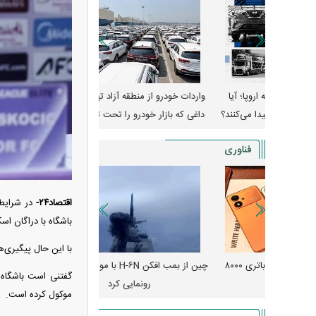
وپا؛ آیا
واردات خودرو از منطقه آزاد تهران؛ مناظره
قیمت خودرو وارد فاز ج
دا می‌کنند؟
داغی که بازار خودرو را تحت تأثیر قرار داد
واکنش بازار به تحولات
فناوری
اقتصاد۲۴-
در شرایط
باشگاه با دراگان ا
با این حال پیگیری‌ه
رونمایی از پوکو M ۸ پاور با باتری ۸۰۰۰
چین از بمب افکن H-۶N با موشک هسته‌ای
پهپاد رهگیر یا موشک پدا
گفتنی است باشگاه ا
رونمایی کرد
کدامیک بیشتر
موکول کرده است.