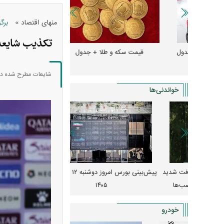
»
منهای اقتصاد
برگ
تکذیب شایعه 
و + جدول
قیمت سکه و طلا + جدول
قیمت دلار، یورو و سایر 
شایعات مطرح شده دربا
خواندنی‌ها
 از افت شدید
پیش‌بینی بورس امروز دوشنبه ۱۲ مرداد ماه
زنگ خطر انباشت نیاز در 
و نصب‌ها
۱۴۰۵
قیمت‌ها فشرده
خودرو