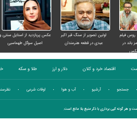
اربعینی
 روس فیلم
اولین تصویر از سنگ قبر اکبر
عکس پربازدید از استایل سنتی و
ز باند در
عبدی در قطعه هنرمندان
اصیل سوگل طهماسبی
عکس
ست
اقتصاد خرد و کلان
دلار و ارز
طلا و سکه
خو
بورس
انرژی
چندرسانه ای
منهای اقتصاد
جستجو
آرشیو
آب و هوا
اوقات شرعی
نظرسن