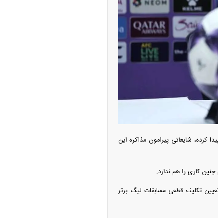
ه آزاد تهران؛ مناظره
ا تحت تأثیر قرار داد
ا کرده، شایعاتی پیرامون مذاکره این
چنین کاری را هم ندارد.
چین از بمب افکن H-۶N با موشک هسته‌ای
 تعیین تکلیف قطعی مسابقات لیگ برتر
ی کرد