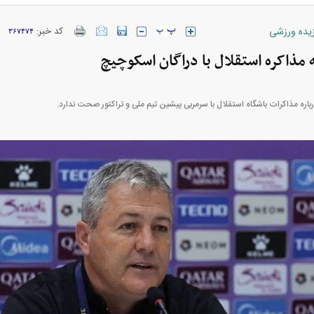
زیده ورزشی
کد خبر:
۳۶۷۴۷۴
مذاکره استقلال با دراگان اسکوچیچ
ارز‌ها + جدول
قیمت خودرو‌های ایران خودرو + جدول
قیمت خودرو‌های ای
ره مذاکرات باشگاه استقلال با سرمربی پیشین تیم ملی و تراکتور صحت ندارد.
بازار مسکن؛ فنر
کارنامه مردود محسن پاک‌ نژاد؛ از افت شدید
 شده
درآمد ارزی تا بازی با عزل و نصب‌ها
۰۵