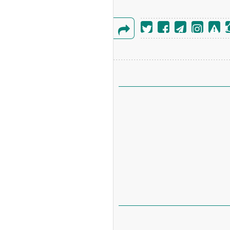
گزارش
خطا