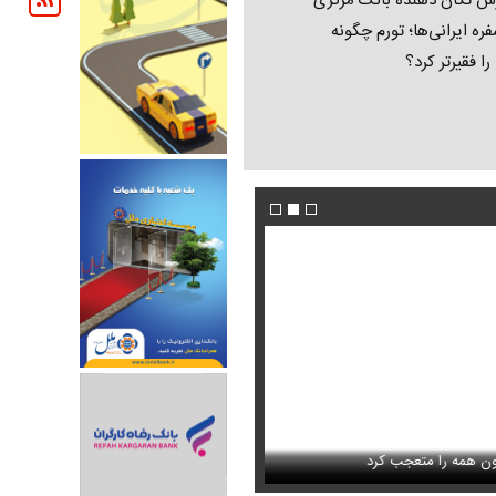
ش تکان‌ دهنده بانک مرکزی
فره ایرانی‌ها؛ تورم چگونه
 را فقیرتر کرد؟
فیلم/ پزشکیان: اگر ارز ترجیحی را حذف نمی‌کردی
دون GPS
را متعجب کرد
پیش می‌آمد
استایل جدید صابر ابر در فضای مجازی پرباز