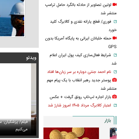
اولین تصاویر از حادثه بالگرد حامل ترامپ
منتشر شد
فوری/ قطع یارانه نقدی و کالابرگ کلید
خورد
حمله خلبانان ایرانی به پایگاه آمریکا بدون
GPS
شرایط فعال‌سازی کیف پول ایران اعلام
ویدئو
شد
نام احمد جنتی دوباره بر سر زبان‌ها افتاد
پوستر جدید رهبر انقلاب با یک پیام مهم
منتشر شد
بازار اجاره لپ‌تاپ رونق گرفت + عکس
اعتبار کالابرگ مرداد ۱۴۰۵ امروز شارژ شد
بازار
پزشکیان: اگر ارز ترجیحی را حذف نمی‌کردیم، قطعاً قحطی
فیلم/ پزشکیان: سایپ
ی‌آمد
تایل جدید صابر ابر در فضای مجازی پربازدید شد
می‌کنیم
عکس دیده‌نشده 