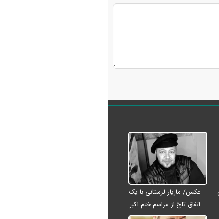
عکس/ مازیار لرستانی با یک
اتفاق تلخ از مراسم ختم اکبر
عبدی رفت