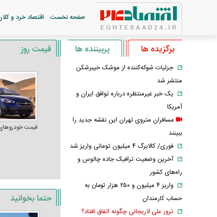
صفحه نخست
اقتصاد خرد و کلان
برگزیده ها
پربیننده ها
قیمت روز
جزئیات شوکه‌کننده از موشک خیبرشکن
منتشر شد
یک خبر غیرمنتظره درباره توافق ایران و
آمریکا
مسافران متروی تهران این نقشه جدید را
قیمت خودرو‌های
ببینند
فوری/ کالابرگ ۴ میلیون تومانی واریز شد
آخرین وضعیت ترافیک جاده چالوس و
راه‌های کشور
واریز ۴ میلیون و ۲۵۰ هزار تومان به
حتما بخوانید
حساب کارمندان
ترور علی لاریجانی چگونه اتفاق افتاد؟