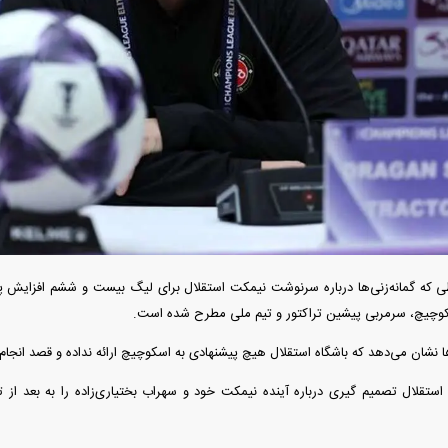
دید شد/ اولین
هجوم خودروسازان چینی به اروپا؛ آیا
واردات خودرو از منطق
 سیاسی + جدول
کارخانه‌های بحران‌زده نجات پیدا می‌کنند؟
داغی که بازار خودرو ر
ی که گمانه‌زنی‌ها درباره سرنوشت نیمکت استقلال برای لیگ بیست و ششم افزایش پید
سکوچیچ، سرمربی پیشین تراکتور و تیم ملی مطرح شده است.
ا نشان می‌دهد که باشگاه استقلال هیچ پیشنهادی به اسکوچیچ ارائه نداده و قصد انجام 
فند؛ قدرت تهدید
رونمایی از پوکو M ۸ پاور با باتری ۸۰۰۰
ستقلال تصمیم گیری درباره آینده نیمکت خود و سهراب بختیاری‌زاده را به بعد از
 است؟
میلی‌آمپرساعتی
رونمای