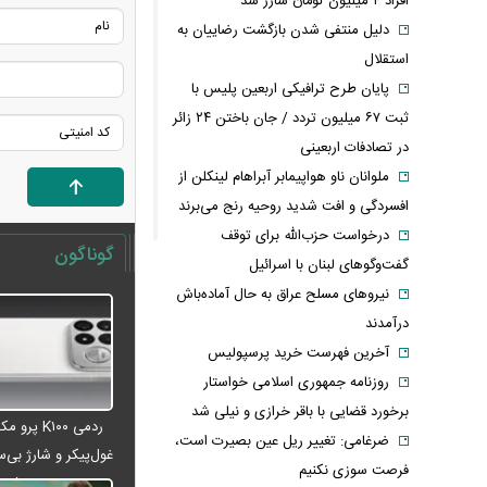
افراد ۴ میلیون تومان شارژ شد
دلیل منتفی شدن بازگشت رضاییان به
استقلال
پایان طرح ترافیکی اربعین پلیس با
ثبت ۶۷ میلیون تردد / جان باختن ۲۴ زائر
در تصادفات اربعینی
ملوانان ناو هواپیمابر آبراهام لینکلن از
افسردگی و افت شدید روحیه رنج می‌برند
درخواست حزب‌الله برای توقف
گوناگون
گفت‌وگوهای لبنان با اسرائیل
نیروهای مسلح عراق به حال آماده‌باش
درآمدند
آخرین فهرست خرید پرسپولیس
روزنامه جمهوری اسلامی خواستار
برخورد قضایی با باقر خرازی و نیلی شد
ردمی K۱۰۰ پ
ضرغامی: تغییر ریل عین بصیرت است،
غول‌پیکر و شارژ بی‌سی
فرصت سوزی نکنیم
می‌شود