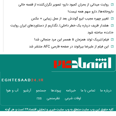
روایت میدانی از بحران کمبود دارو؛ تصویر نگران‌کننده از قفسه خالی
داروخانه‌ها/ دارو سهم همه نیست!
تغییر چهره عجیب ابرو گوندش بعد از عمل زیبایی + عکس
هشدار ظریف درباره یک خطر داخلی/ نگذاریم از دستاوردهای ایران روایت
«ذلت» ساخته شود
فیلم/تبریک تولد همزمان ۵ همسر این مرد جنجالی شد!
این فیلم از علیرضا بیرانوند در صفحه فارسی AFC منتشر شد
فارن پالیسی: موضوع ایران در اختیار دولت آتی اسرائیل نیست/ اپوزیسیون،
این بار نتانیاهو را از پای در می‌آورند؟
آلت‌کوین‌ها در دوئل صعود و سقوط/ سولانا سبزپوش شد، شیبا و گرام زیر
فشار فروش
فیلم/ تفحص اهالی میناب برای یافتن پیکر شهدای مدرسه شجره طیبه
عکس زیرخاکی از محبوبترین محله تهران ۵۰ سال
درباره ما
تماس با ما
خبرنامه
پیوندها
جستجو
آرشیو
آب و هوا
دلیل ۱۵ روز بی‌خبری از حمیدرضا رجب‌زاده فاش شد / مداح جوان چگونه به
اوقات شرعی
نظرسنجی
rss
قتل رسید؟
تعرفه دفاتر اسناد رسمی ۳۰ تا ۳۵ درصد گران شد
کلیه حقوق این وب سایت متعلق به وب سایت خبری و تحلیلی اقتصاد۲۴ است و هر گونه