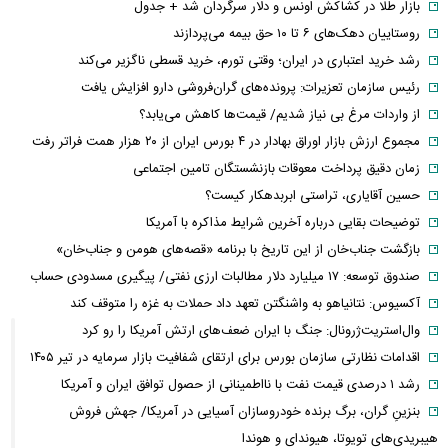
بازار طلا در کشاکش اونس و دلار سرگردان شد + جدول
روستاییان دهک‌های ۶ تا ۱۰ حق بیمه می‌پردازند
رشد خرید اعتباری در ایران؛ وقتی تورم، خرید قسطی ناگزیر می‌کند
رئیس سازمان تعزیرات: پرونده‌های گران‌فروشی دارو افزایش یافت
از واردات مرغ بی نیاز شدیم/ قیمت‌ها کاهش می‌یابد؟
مجموع ارزش بازار اوراق بهادار در ۴ بورس ایران از ۲۰ هزار همت فراتر رفت
زمان دقیق پرداخت معوقات بازنشستگان تامین اجتماعی
حسین آقایاری، تراستی ابربدهکار کیست؟
توضیحات بقایی درباره آخرین شرایط مذاکره با آمریکا
بازگشت جناب‌خان از این تاریخ با برنامه «قصه‌های هومن و جناب‌خان»
صندوق توسعه: ۱۷ میلیارد دلار مطالبات ارزی نفتی/ پیگیری مسدودی حساب
آکسیوس: نتانیاهو به واشنگتن تعهد داد حملات به غزه را متوقف کند
وال‌استریت‌ژرونال: جنگ با ایران ضعف‌های ارتش آمریکا را رو کرد
اقدامات نظارتی سازمان بورس برای ارتقای شفافیت بازار سرمایه در تیر ۱۴۰۵
رشد ۱ درصدی قیمت نفت با نااطمینانی از حصول توافق ایران و آمریکا
بنزینِ گران، برگ برنده خودروسازان آسیایی در آمریکا/ جهش فروش
هیبریدی‌های تویوتا، هیوندای و هوندا