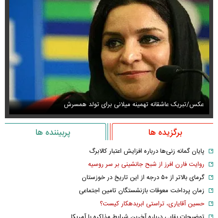
عکس/تبریک عاشقانه تهمینه میلانی برای تولد همسرش
عک
برگزیده ها
پربیننده ها
پایان گمانه زنی‌ها درباره افزایش اعتبار کالابرگ
روایت فارن افرز از شبح جانشینی بر سر روسیه
گرمای بالاتر از ۵۰ درجه از این تاریخ در خوزستان
زمان پرداخت معوقات بازنشستگان تامین اجتماعی
حسین آقایاری، تراستی ابربدهکار کیست؟
توضیحات بقایی درباره آخرین شرایط مذاکره با آمریکا