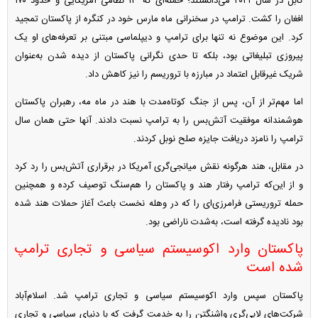
کابل در سال ۲۰۲۱ می‌دانستند؛ حمله‌ای که ۱۳ نظامی آمریکایی و حدود ۱۷۰
افغان را کشت. ترامپ در سخنرانی ماه مارس خود در کنگره از پاکستان تمجید
کرد. این موضوع نه تنها برای ترامپ و دیپلماسی مبتنی بر تعرفه‌های او یک
پیروزی تبلیغاتی بود، بلکه تا حدی نگرانی پاکستان از دیده شدن به‌عنوان
شریک غیرقابل اعتماد در مبارزه با تروریسم را نیز کاهش داد.
اما مهم‌تر از آن، پس از جنگ کوتاه‌مدت با هند در ماه مه، رهبران پاکستان
هوشمندانه موفقیت آتش‌بس را به ترامپ نسبت دادند. آنها حتی همان سال
ترامپ را نامزد دریافت جایزه صلح نوبل کردند.
در مقابل، هند هرگونه نقش میانجی‌گری آمریکا در برقراری آتش‌بس را رد کرد
و از این‌که ترامپ رفتار هند و پاکستان را هم‌سنگ توصیف کرده و همچنین
حمله تروریستی فرامرزی‌ای را که در وهله نخست باعث آغاز حملات هند شده
بود نادیده گرفته است، به‌شدت ناراضی بود.
پاکستان وارد اکوسیستم سیاسی و تجاری ترامپ
شده است
پاکستان سپس وارد اکوسیستم سیاسی و تجاری ترامپ شد. اسلام‌آباد
شرکت‌های لابی‌گری واشنگتن را به خدمت گرفت که با دنیای سیاسی و تجاری