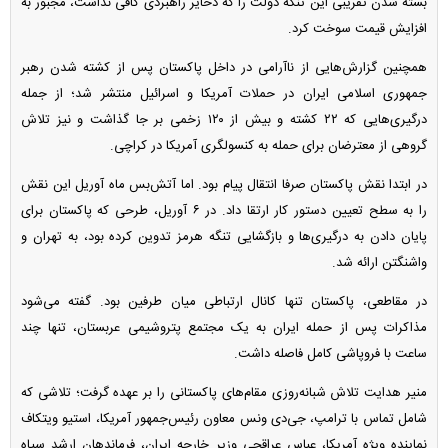
بسته شدن تقریبی این تنگه دولت را که ذخایر راهبردی کافی نداشت، مجبور به
افزایش قیمت سوخت کرد.
همچنین گزارش‌هایی از ناآرامی در داخل پاکستان پس از کشته شدن رهبر
جمهوری اسلامی ایران در حملات آمریکا و اسرائیل منتشر شد؛ از جمله
درگیری‌هایی که ۲۲ کشته و بیش از ۱۲۰ زخمی بر جا گذاشت و نیز تلاش
گروهی از معترضان برای حمله به کنسولگری آمریکا در کراچی.
در ابتدا نقش پاکستان صرفا انتقال پیام بود. اما آتش‌بس ماه آوریل این نقش
را به سطح تعیین دستور کار ارتقا داد. در ۶ آوریل، طرحی که پاکستان برای
پایان دادن به درگیری‌ها و بازگشایی تنگه هرمز تدوین کرده بود، به تهران و
واشنگتن ارائه شد.
در مقاطعی، پاکستان تنها کانال ارتباطی میان طرفین بود. گفته می‌شود
مذاکرات پس از حمله ایران به یک مجتمع پتروشیمی عربستان، تنها چند
ساعت با فروپاشی کامل فاصله داشت.
منیر هدایت تلاش شبانه‌روزی مقام‌های پاکستانی را بر عهده گرفت؛ تلاشی که
شامل تماس با ترامپ، جی‌دی ونس معاون رئیس‌جمهور آمریکا، استیو ویتکاف
نماینده ویژه آمریکا، عباس عراقچی وزیر خارجه ایران، فرماندهان ارشد سپاه