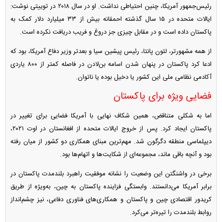
رئیس‌جمهور آمریکا، چنین احتیاطی نداشت. او در سال ۲۰۱۸ در توییتی نوشت:
ایالات متحده در ۱۵ سال گذشته احمقانه بیش از ۳۳ میلیارد دلار کمک به
پاکستان داده است و در مقابل چیزی جز دروغ و فریب دریافت نکرده است.
از همه مشهورتر، لئون پانتا، رئیس پیشین سیا و بعدتر وزیر دفاع آمریکا، بود که
ادعا کرد پاکستان در پنهان شدن اسامه بن‌لادن در فاصله کمتر از ۸۰۰ یاردی
آکادمی نظامی ملی این کشور یا دخیل بوده یا ناتوان.
فضایی ویژه برای پاکستان
اما به شکلی متناقض، همین شکاف نهایی با آمریکا فضایی برای تغییر در
پاکستان ایجاد کرد. پس از خروج ایالات متحده از افغانستان در اوت ۲۰۲۱،
دیپلماسی منطقه دگرگون شد. مهم‌ترین مبنای همکاری دو کشور از میان رفته
بود و آنچه باقی ماند، مجموعه‌ای از شکایت‌ها و اتهام‌ها بود.
برخی در واشنگتن این وضعیت را نشانه موفقیت راهبرد بلندمدت پاکستان در
برابر آمریکا می‌دانستند. وابستگی فزاینده پاکستان به چین، به‌ویژه از طریق
کریدور اقتصادی چین و پاکستان و همکاری‌های فناوری دفاعی، نیز چشم‌انداز
روابط بلندمدت را تیره‌تر می‌کرد.