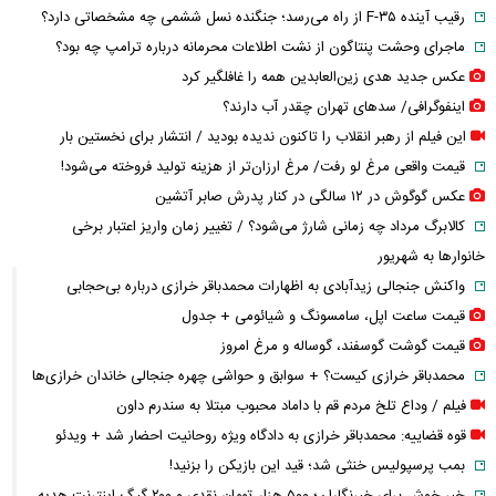
رقیب آینده F-۳۵ از راه می‌رسد؛ جنگنده نسل ششمی چه مشخصاتی دارد؟
ماجرای وحشت پنتاگون از نشت اطلاعات محرمانه درباره ترامپ چه بود؟
عکس جدید هدی زین‌العابدین همه را غافلگیر کرد
اینفوگرافی/ سدهای تهران چقدر آب دارند؟
این فیلم از رهبر انقلاب را تاکنون ندیده بودید / انتشار برای نخستین بار
قیمت واقعی مرغ لو رفت/ مرغ ارزان‌تر از هزینه تولید فروخته می‌شود!
عکس گوگوش در ۱۲ سالگی در کنار پدرش صابر آتشین
کالابرگ مرداد چه زمانی شارژ می‌شود؟ / تغییر زمان واریز اعتبار برخی
خانوارها به شهریور
واکنش جنجالی زیدآبادی به اظهارات محمدباقر خرازی درباره بی‌حجابی
قیمت ساعت اپل، سامسونگ و شیائومی + جدول
قیمت گوشت گوسفند، گوساله و مرغ امروز
محمدباقر خرازی کیست؟ + سوابق و حواشی چهره جنجالی خاندان خرازی‌ها
فیلم / وداع تلخ مردم قم با داماد محبوب مبتلا به سندرم داون
قوه قضاییه: محمدباقر خرازی به دادگاه ویژه روحانیت احضار شد + ویدئو
بمب پرسپولیس خنثی شد؛ قید این بازیکن را بزنید!
خبر خوش برای خبرنگاران؛ ۵۰۰ هزار تومان نقدی و ۲۰۰ گیگ اینترنت هدیه