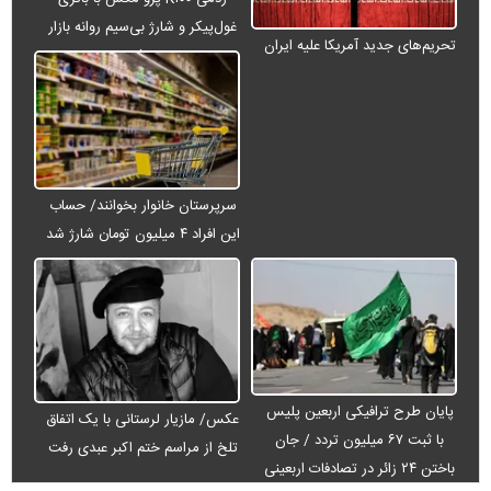
غول‌پیکر و شارژ بی‌سیم روانه بازار
تحریم‌های جدید آمریکا علیه ایران
می‌شود
سرپرستان خانوار بخوانند/ حساب
این افراد ۴ میلیون تومان شارژ شد
پایان طرح ترافیکی اربعین پلیس
عکس/ مازیار لرستانی با یک اتفاق
با ثبت ۶۷ میلیون تردد / جان
تلخ از مراسم ختم اکبر عبدی رفت
باختن ۲۴ زائر در تصادفات اربعینی