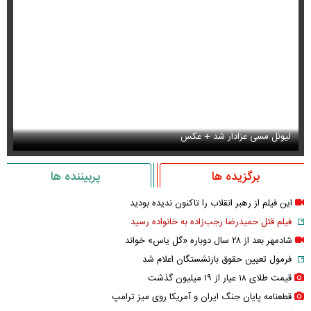
لیونل مسی عزادار شد + عکس
جو
برگزیده ها
پربیننده ها
این فیلم از رهبر انقلاب را تاکنون ندیده بودید
فیلم قتل حمیدرضا رجب‌زاده به خانواده رسید
شادمهر بعد از ۲۸ سال دوباره «گل یاس» خواند
فرمول تعیین حقوق بازنشستگان اعلام شد
قیمت طلای ۱۸ عیار از ۱۹ میلیون گذشت
قطعنامه پایان جنگ ایران و آمریکا روی میز ترامپ