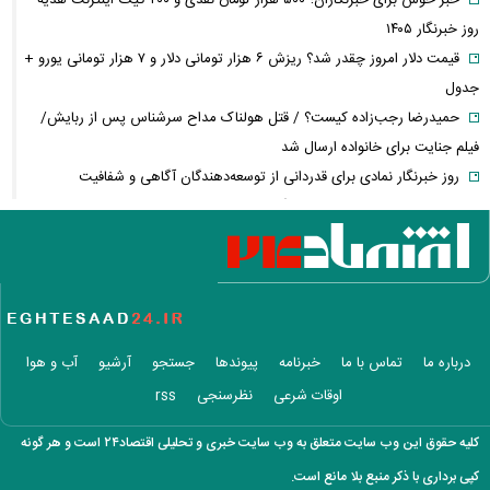
روز خبرنگار ۱۴۰۵
قیمت دلار امروز چقدر شد؟ ریزش ۶ هزار تومانی دلار و ۷ هزار تومانی یورو +
جدول
حمیدرضا رجب‌زاده کیست؟ / قتل هولناک مداح سرشناس پس از ربایش/
فیلم جنایت برای خانواده ارسال شد
روز خبرنگار نمادی برای قدردانی از توسعه‌دهندگان آگاهی و شفافیت
شادمهر عقیلی بعد از ۲۸ سال «گل یاس» را دوباره خواند + ویدئو
آمار تکان‌دهنده مصرف تریاک در ایران؛ مردم این شهر رکورددار شدند!
قیمت طلای ۱۸ عیار از ۱۹ میلیون گذشت
مابه‌التفاوت حقوق بازنشستگان چه زمانی واریز می‌شود؟ تأمین اجتماعی
تکلیف را روشن کرد
آخرین خبر از ترمیم دستمزد کارگران؛ مذاکرات افزایش حقوق چه زمانی آغاز
درباره ما
تماس با ما
خبرنامه
پیوندها
جستجو
آرشیو
آب و هوا
می‌شود؟
اوقات شرعی
نظرسنجی
rss
واردات خودرو گران‌تر شد/ جهش گواهی اسقاط و محدودیت جدید در مناطق
آزاد
کلیه حقوق این وب سایت متعلق به وب سایت خبری و تحلیلی اقتصاد۲۴ است و هر گونه
پرونده ساعدی‌نیا به دیوان عالی ارسال شد؛ آخرین وضعیت پرونده مصادره
کپی برداری با ذکر منبع بلا مانع است.