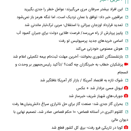
این افراد بیشتر سرطان مری می‌گیرند؛ عوامل خطر را جدی بگیرید
عراقچی خبر داد؛ توافق با عمان نزدیک است، اما تنگه هرمز باز نمی‌شود
تمدید قرارداد اوزجان بیزاتی با استقلال؛ مربی ترک‌تبار ماندنی شد
پاییز پربارش از راه می‌رسد/ فرصت طلایی دولت برای جبران کمبود آب
اسامی خریدهای جدید پرسپولیس لو رفت
هوش مصنوعی خودزنی می‌کند
بازنشستگان کشوری بخوانند؛ آخرین مهلت ثبت‌نام بیمه تکمیلی اعلام شد
پزشکیان خطاب به خبرنگاران چه گفت؟ /تأکید رئیس‌جمهور بر وحدت و
انسجام
شوک تازه به اقتصاد آمریکا / بازار کار آمریکا غافلگیر شد
لیونل مسی عزادار شد + عکس
جوراب‌های شهباز شریف خبرساز شد
بحران گاز جدی شد؛ صنعت گاز برای حل ناترازی سراغ دانش‌بنیان‌ها رفت
کلثوم اکبری در آستانه قصاص؛ ۱۰ حکم قصاص صادر شد، تصمیم نهایی با
دیوان عالی
کوبا در تاریکی فرو رفت؛ برق کل کشور قطع شد