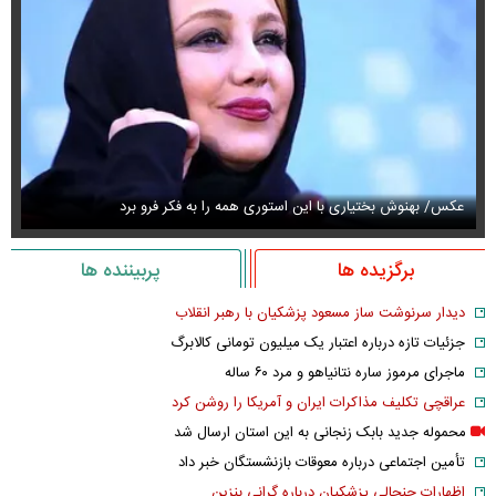
عکس/ بهنوش بختیاری با این استوری همه را به فکر فرو برد
حذ
برگزیده ها
پربیننده ها
دیدار سرنوشت ساز مسعود پزشکیان با رهبر انقلاب
جزئیات تازه درباره اعتبار یک میلیون تومانی کالابرگ
ماجرای مرموز ساره نتانیاهو و مرد ۶۰ ساله
عراقچی تکلیف مذاکرات ایران و آمریکا را روشن کرد
محموله جدید بابک زنجانی به این استان ارسال شد
تأمین اجتماعی درباره معوقات بازنشستگان خبر داد
اظهارات جنجالی پزشکیان درباره گرانی بنزین