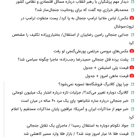
دیدار مهم پزشکیان با رهبر انقلاب درباره مسائل اقتصادی و نظامی کشور
محمدباقر خرازی چه گفت که برای روحانیت جنجال‌ساز شد؟
عکس/ لباس ملانیا ترامپ جنجال به پا کرد/ پست متفاوت ترامپ در
تروث‌سوشال
جدایی جنجالی رامین رضاییان از استقلال/ بختیاری‌زاده تکلیف را مشخص
کرد
عکس‌های عروسی مرتضی پورعلی‌گنجی لو رفت
پشت پرده قتل جنجالی حمیدرضا رجب‌زاده؛ ماجرا چگونه سیاسی شد؟
قیمت پلی استیشن + جدول
قیمت ماهی امروز + جدول
چرا پول کالابرگ فروشگاه‌ها تسویه نمی‌شود؟
کالابرگ دوباره تغییر می‌کند؟/ جزئیات تازه درباره اعتبار یک میلیون تومانی
خبر جنجالی درباره ساره نتانیاهو؛ پای یک مرد ۶۰ ساله در میان است
خبر مهم از مذاکرات ایران و آمریکا؛ عراقچی پایان مذاکرات مستقیم را اعلام
کرد
جواد نکونام دوباره به استقلال رسید! / ماجرای یک تقابل جنجالی
قیمت طلا ۱۸ عیار امروز چند شد؟ / بازار طلا وارد مسیر کاهشی شد