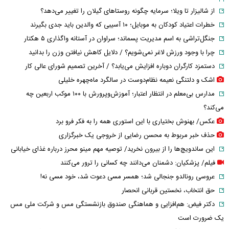
از شالیزار تا ویلا؛ سرمایه چگونه روستاهای گیلان را تغییر می‌دهد؟
خطرات اعتیاد کودکان به موبایل؛ ۱۰ آسیبی که والدین باید جدی بگیرند
جنگل‌تراشی به اسم مدیریت پسماند؛ سراوان در آستانه واگذاری ۵ هکتار
چرا با وجود ورزش لاغر نمی‌شویم؟ / دلایل کاهش نیافتن وزن را بدانید
دستمزد کارگران دوباره افزایش می‌یابد؟ / آخرین تصمیم شورای عالی کار
اشک و دلتنگی نعیمه نظام‌دوست در سالگرد ماه‌چهره خلیلی
مدارس بی‌معلم در انتظار اعتبار؛ آموزش‌وپرورش با ۱۰۰ موکب اربعین چه
می‌کند؟
عکس/ بهنوش بختیاری با این استوری همه را به فکر فرو برد
حذف خبر مربوط به محسن رضایی از خروجی یک خبرگزاری
این ساندویچ‌ها را از بیرون نخرید/ توصیه مهم مینو محرز درباره غذای خیابانی
فیلم/ پزشکیان: دشمنان می‌دانند چه کسانی را ترور می‌کنند
عروسی رونالدو جنجالی شد؛ همسر مسی دعوت شد، خود مسی نه!
حق انتخاب، نخستین قربانی انحصار
دکتر فیض: هم‌افزایی و هماهنگی صندوق بازنشستگی مس و شرکت ملی مس
یک ضرورت است