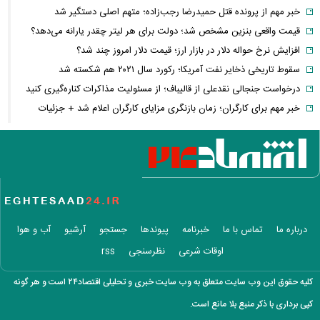
خبر مهم از پرونده قتل حمیدرضا رجب‌زاده؛ متهم اصلی دستگیر شد
قیمت واقعی بنزین مشخص شد؛ دولت برای هر لیتر چقدر یارانه می‌دهد؟
افزایش نرخ حواله دلار در بازار ارز؛ قیمت دلار امروز چند شد؟
سقوط تاریخی ذخایر نفت آمریکا؛ رکورد سال ۲۰۲۱ هم شکسته شد
درخواست جنجالی نقدعلی از قالیباف؛ از مسئولیت مذاکرات کناره‌گیری کنید
خبر مهم برای کارگران؛ زمان بازنگری مزایای کارگران اعلام شد + جزئیات
تصمیم جدید
محموله جدید بابک زنجانی به این استان ارسال شد
زمان پرداخت معوقات بازنشستگان تأمین اجتماعی؛ معوقات فروردین و
اردیبهشت چه زمانی واریز می‌شود؟
بورس و فرابورس سبزپوش شدند؛ بازار سرمایه امروز با قدرت شروع کرد
درخواست توقف تحمیل هزینه‌های مسئولیت اجتماعی به شرکت‌های بورسی
درباره ما
تماس با ما
خبرنامه
پیوندها
جستجو
آرشیو
آب و هوا
هجوم حقیقی‌ها به بورس؛ سومین روز رشد بالای ۲ درصدی شاخص کل چه
اوقات شرعی
نظرسنجی
rss
پیامی دارد؟
پیام تازه بورس برای سرمایه‌گذاران؛ بازار سرمایه به کدام سمت می‌رود؟
کلیه حقوق این وب سایت متعلق به وب سایت خبری و تحلیلی اقتصاد۲۴ است و هر گونه
کلثوم اکبری اعدام می‌شود؟
کپی برداری با ذکر منبع بلا مانع است.