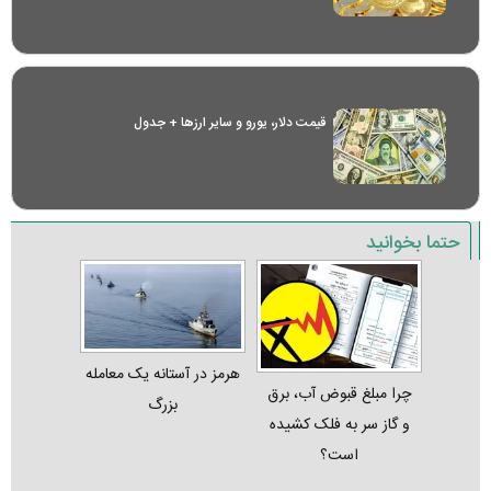
قیمت دلار، یورو و سایر ارز‌ها + جدول
حتما بخوانید
هرمز در آستانه یک معامله
چرا مبلغ قبوض آب، برق
بزرگ
و گاز سر به فلک کشیده
است؟