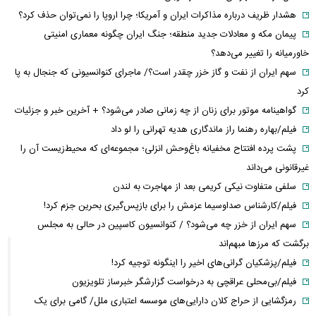
هشدار ظریف درباره مذاکرات ایران و آمریکا؛ چرا اروپا را نمی‌توان حذف کرد؟
پیمان مکه و معادلات جدید منطقه؛ جنگ ایران چگونه معماری امنیتی
خاورمیانه را تغییر می‌دهد؟
سهم ایران از نفت و گاز خزر چقدر است؟/ ماجرای کنوانسیونی که جنجال به پا
کرد
گواهینامه موتور برای زنان از چه زمانی صادر می‌شود؟ + آخرین خبر و جزئیات
فیلم/بهاره رهنما راز ماندگاری هدیه تهرانی را لو داد
پشت پرده افتتاح مخفیانه باغ‌وحش انزلی؛ مجموعه‌ای که محیط‌زیست آن را
غیرقانونی می‌داند
سلفی متفاوت نیکی کریمی بعد از مهاجرت به لندن
فیلم/کارشناس صداوسیما عزمش را برای بازپس‌گیری بحرین جزم کرد!
سهم ایران از خزر چه می‌شود؟ / کنوانسیون کاسپین در حالی به مجلس
برگشت که مرزها مبهم‌اند
فیلم/پزشکیان گرانی‌های اخیر را اینگونه توجیه کرد!
فیلم/بی‌محلی عراقچی به درخواست گزارشگر خبرساز تلویزیون
رمزگشایی از حراج کلان دارایی‌های موسسه اعتباری ملل/ گامی برای یک