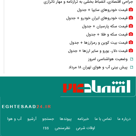
جراحی اقتصادی، انضباط‌ بخشی به ترازنامه و مهار ناترازی
قیمت خودرو‌های سایپا + جدول
قیمت خودرو‌های ایران خودرو + جدول
قیمت سکه پارسیان + جدول
قیمت سکه و طلا + جدول
قیمت بیت کوین و رمزارز‌ها + جدول
قیمت دلار، یورو و سایر ارز‌ها + جدول
وضعیت هواشناسی امروز
پیش بینی آب و هوای تهران ۱۸ مرداد
پیش‌بینی قیمت طلا امروز ۱۸ مرداد ۱۴۰۵/ الان طلا بخریم یا صبر کنیم؟
کنترل استرس و افزایش آرامش با چند خوراکی سالم
علائم هشدار دهنده درباره سلامت کبد را بشناسید
عکس / پیام پرمعنای نفیسه روشن برای هوادارانش
عکس / دیدار صمیمانه ثریا اسفندیاری با گروه بیتلز
فیلم / بادوام‌ترین تانک طراحی شده در تاریخ زرهی جهان
درباره ما
تماس با ما
خبرنامه
پیوندها
جستجو
آرشیو
آب و هوا
فیلم / بازخوانی ترانه مشهور محمد نوری توسط غزل شاکری
اوقات شرعی
نظرسنجی
rss
انتشار نخستین تصاویر شیائومی میکس فولد ۵ + جزئیات