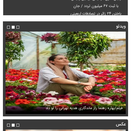
با ثبت ۶۷ میلیون تردد / جان
باختن ۲۴ زائر در تصادفات اربعینی
ویدئو
فیلم/بهاره رهنما راز ماندگاری هدیه تهرانی را لو داد
فی
عکس