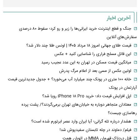
آخرین اخبار
جنگ و قطع اینترنت خرید ایرانی‌ها را زیر و رو کرد؛ سقوط ۸۰ درصدی
سفارش‌های آنلاین
قیمت طلای جهانی امروز ۱۸ مرداد ۱۴۰۵ | اونس طلا چند دلار شد؟
این قاتل مسلح فراری را شناسایی کنید + عکس
میانگین قیمت مسکن در تهران به این عدد عجیب رسید
اولین عکس از مسی بعد از اعلام مرگ پدرش
خانه ۱۰۰ متری در پونک چند میلیارد آب می‌خورد؟ + جدول جدیدترین قیمت
آپارتمان در پونک
اپل افزایش قیمت داد؛ خرید iPhone ۱۸ Pro رویا شد؟
معتادان متجاهر دوباره به خیابان‌های تهران برمی‌گردند؟/ پشت پرده
رهاسازی چیست؟
هشدار درباره تله گرانی؛ آیا ایران وارد عصر ابرتورم شده است؟
فیلم/ دماوند در چله تابستان سفیدپوش شد!
قتل دردناک قهرمان MMA در اتوبان همت