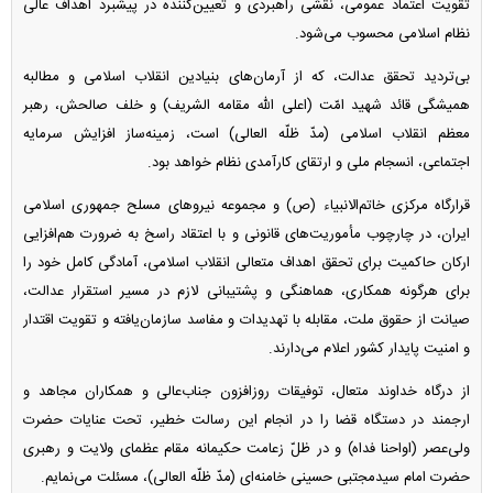
تقویت اعتماد عمومی، نقشی راهبردی و تعیین‌کننده در پیشبرد اهداف عالی
نظام اسلامی محسوب می‌شود.
بی‌تردید تحقق عدالت، که از آرمان‌های بنیادین انقلاب اسلامی و مطالبه
همیشگی قائد شهید امّت (اعلی اللّه مقامه الشریف) و خلف صالحش، رهبر
معظم انقلاب اسلامی (مدّ ظلّه العالی) است، زمینه‌ساز افزایش سرمایه
اجتماعی، انسجام ملی و ارتقای کارآمدی نظام خواهد بود.
قرارگاه مرکزی خاتم‌الانبیاء (ص) و مجموعه نیرو‌های مسلح جمهوری اسلامی
ایران، در چارچوب مأموریت‌های قانونی و با اعتقاد راسخ به ضرورت هم‌افزایی
ارکان حاکمیت برای تحقق اهداف متعالی انقلاب اسلامی، آمادگی کامل خود را
برای هرگونه همکاری، هماهنگی و پشتیبانی لازم در مسیر استقرار عدالت،
صیانت از حقوق ملت، مقابله با تهدیدات و مفاسد سازمان‌یافته و تقویت اقتدار
و امنیت پایدار کشور اعلام می‌دارند.
از درگاه خداوند متعال، توفیقات روزافزون جناب‌عالی و همکاران مجاهد و
ارجمند در دستگاه قضا را در انجام این رسالت خطیر، تحت عنایات حضرت
ولی‌عصر (اواحنا فداه) و در ظلّ زعامت حکیمانه مقام عظمای ولایت و رهبری
حضرت امام سیدمجتبی حسینی خامنه‌ای (مدّ ظلّه العالی)، مسئلت می‌نمایم.