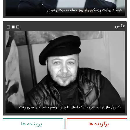
فی
فیلم / روایت پزشکیان از روز حمله به بیت رهبری
م
عکس
عکس/ مازیار لرستانی با یک اتفاق تلخ از مراسم ختم اکبر عبدی رفت
عک
برگزیده ها
پربیننده ها