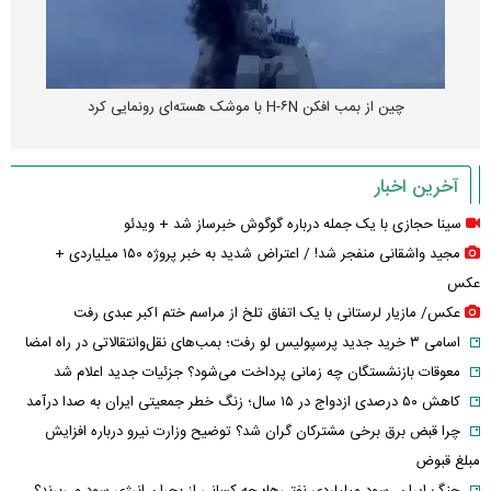
چین از بمب افکن H-۶N با موشک هسته‌ای رونمایی کرد
آخرین اخبار
سینا حجازی با یک جمله درباره گوگوش خبرساز شد + ویدئو
مجید واشقانی منفجر شد! / اعتراض شدید به خبر پروژه ۱۵۰ میلیاردی +
عکس
عکس/ مازیار لرستانی با یک اتفاق تلخ از مراسم ختم اکبر عبدی رفت
اسامی ۳ خرید جدید پرسپولیس لو رفت؛ بمب‌های نقل‌وانتقالاتی در راه امضا
معوقات بازنشستگان چه زمانی پرداخت می‌شود؟ جزئیات جدید اعلام شد
کاهش ۵۰ درصدی ازدواج در ۱۵ سال؛ زنگ خطر جمعیتی ایران به صدا درآمد
چرا قبض برق برخی مشترکان گران شد؟ توضیح وزارت نیرو درباره افزایش
مبلغ قبوض
جنگ ایران، سود میلیاردی نفتی‌ها؛ چه کسانی از بحران انرژی سود می‌برند؟