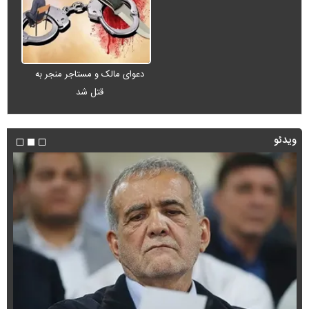
دعوای مالک و مستاجر منجر به
قتل شد
ویدئو