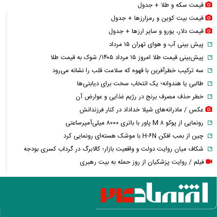
قیمت سکه و طلا + جدول
قیمت بیت کوین و رمزارز‌ها + جدول
قیمت دلار، یورو و سایر ارز‌ها + جدول
پیش بینی آب و هوای تهران ۱۵ مرداد
پیش‌بینی قیمت طلا امروز ۱۵ مرداد ۱۴۰۵/ شوک به قیمت طلا
سه ترکیب خطرآفرین با قهوه که سلامت قلب را نشانه می‌رود
طالبی یا هندوانه؛ یک انتخاب سخت برای دیابتی‌ها
خطر حذف مصرف برنج در رژیم غذایی و عوارض آن
عکس / مادرانه‌های شیلا خداداد در کنار فرزندانش
رونمایی از پوکو M ۸ پاور با باتری ۸۰۰۰ میلی‌آمپرساعتی
چین از بمب افکن H-۶N با موشک هسته‌ای رونمایی کرد
شکاف میان روایت دولت و واقعیت بازار؛ کالابرگ در گرداب کسری بودجه
فیلم / روایت پزشکیان از روز حمله به بیت رهبری
فیلم / روایت پزشکیان از دیدار با رهبر شهید پس از بمباران شورای امنیت
ملی
فیلم / پزشکیان: حوادث دی ماه قابل فراموشی نیست
فیلم / پزشکیان: می‌خواستند ایران را ۴۸ ساعته مثل سوریه کنند