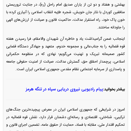
بهشتی و هفتاد و دو تن از یاران صدیق امام راحل (ره)، در جنایت تروریستی
منافقین کوردل با نثار جان خویش، شجره طیّبه انقلاب اسلامی را آبیاری کرده با
خون پاک خود، راه استقرار عدالت، حاکمیت قانون و صیانت از ارزش‌های الهی
را جاودانه ساختند.
اینجانب ضمن گرامیداشت یاد و خاطره آن شهیدان والامقام، فرا رسیدن هفته
قوه قضائیه را به جناب‌عالی و مجموعه خدوم، متعهد و جهادگر دستگاه قضایی
کشور صمیمانه تبریک و تهنیت می‌گویم؛ نهادی که در منظومه حکمرانی
اسلامی، پرچمدار احقاق حق، گسترش عدالت، صیانت از امنیت حقوقی جامعه
و پاسداری از سرمایه اجتماعی نظام مقدس جمهوری اسلامی ایران است.
پیام رادیویی نیروی دریایی سپاه در تنگه هرمز
بیشتر بخوانید:
امروز در شرایطی که جمهوری اسلامی ایران در معرض پیچیده‌ترین جنگ‌های
ترکیبی، شناختی، اقتصادی و رسانه‌ای دشمنان قرار دارد، نقش قوه قضائیه در
تحکیم اقتدار ملی، مقابله با فساد، حمایت از حقوق عامه، تضمین اجرای قانون و