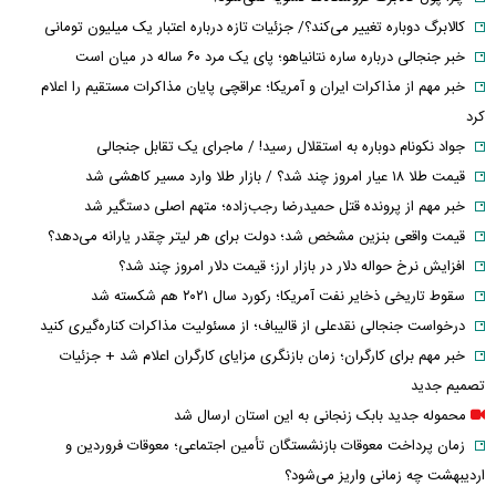
کالابرگ دوباره تغییر می‌کند؟/ جزئیات تازه درباره اعتبار یک میلیون تومانی
خبر جنجالی درباره ساره نتانیاهو؛ پای یک مرد ۶۰ ساله در میان است
خبر مهم از مذاکرات ایران و آمریکا؛ عراقچی پایان مذاکرات مستقیم را اعلام
کرد
جواد نکونام دوباره به استقلال رسید! / ماجرای یک تقابل جنجالی
قیمت طلا ۱۸ عیار امروز چند شد؟ / بازار طلا وارد مسیر کاهشی شد
خبر مهم از پرونده قتل حمیدرضا رجب‌زاده؛ متهم اصلی دستگیر شد
قیمت واقعی بنزین مشخص شد؛ دولت برای هر لیتر چقدر یارانه می‌دهد؟
افزایش نرخ حواله دلار در بازار ارز؛ قیمت دلار امروز چند شد؟
سقوط تاریخی ذخایر نفت آمریکا؛ رکورد سال ۲۰۲۱ هم شکسته شد
درخواست جنجالی نقدعلی از قالیباف؛ از مسئولیت مذاکرات کناره‌گیری کنید
خبر مهم برای کارگران؛ زمان بازنگری مزایای کارگران اعلام شد + جزئیات
تصمیم جدید
محموله جدید بابک زنجانی به این استان ارسال شد
زمان پرداخت معوقات بازنشستگان تأمین اجتماعی؛ معوقات فروردین و
اردیبهشت چه زمانی واریز می‌شود؟