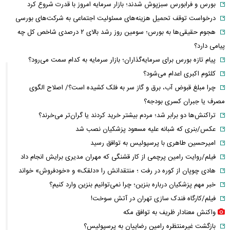
بورس و فرابورس سبزپوش شدند؛ بازار سرمایه امروز با قدرت شروع کرد
درخواست توقف تحمیل هزینه‌های مسئولیت اجتماعی به شرکت‌های بورسی
هجوم حقیقی‌ها به بورس؛ سومین روز رشد بالای ۲ درصدی شاخص کل چه
پیامی دارد؟
پیام تازه بورس برای سرمایه‌گذاران؛ بازار سرمایه به کدام سمت می‌رود؟
کلثوم اکبری اعدام می‌شود؟
چرا مبلغ قبوض آب، برق و گاز سر به فلک کشیده است؟/ اصلاح الگوی
مصرف یا جبران کسری بودجه؟
تراکنش‌ها دو برابر شد؛ مردم بیشتر خرید کردند یا گران‌تر می‌خرند؟
عکس/بنری که شبانه علیه مسعود پزشکیان نصب شد
امیرحسین طاهری با پرسپولیس به توافق رسید
فیلم/روایت رامین پرچمی از کار قشنگی که مهران مدیری برایش انجام داد
هادی چوپان از کوره در رفت ؛ منتقدانش را «دلقک» و «خودفروش» خواند
خبر مهم پزشکیان درباره بنزین؛ چرا نمی‌توانیم بنزین وارد کنیم؟
فیلم/کارگاه فندک سازی تهران در آتش سوخت!
واکنش معنادار ظریف به توافق مکه
بازگشت غیرمنتظره رامین رضاییان به پرسپولیس؟