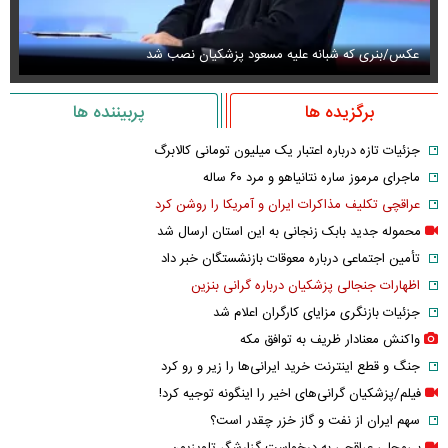
عکس/بنری که شبانه علیه مسعود پزشکیان نصب شد
وا
برگزیده ها
پربیننده ها
جزئیات تازه درباره اعتبار یک میلیون تومانی کالابرگ
ماجرای مرموز ساره نتانیاهو و مرد ۶۰ ساله
عراقچی تکلیف مذاکرات ایران و آمریکا را روشن کرد
محموله جدید بابک زنجانی به این استان ارسال شد
تأمین اجتماعی درباره معوقات بازنشستگان خبر داد
اظهارات جنجالی پزشکیان درباره گرانی بنزین
جزئیات بازنگری مزایای کارگران اعلام شد
واکنش معنادار ظریف به توافق مکه
جنگ و قطع اینترنت خرید ایرانی‌ها را زیر و رو کرد
فیلم/پزشکیان گرانی‌های اخیر را اینگونه توجیه کرد!
سهم ایران از نفت و گاز خزر چقدر است؟