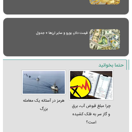
قیمت دلار، یورو و سایر ارز‌ها + جدول
حتما بخوانید
هرمز در آستانه یک معامله
چرا مبلغ قبوض آب، برق
بزرگ
و گاز سر به فلک کشیده
است؟