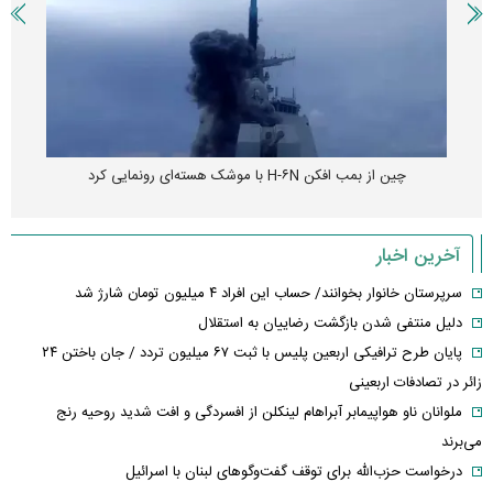
چین از بمب افکن H-۶N با موشک هسته‌ای رونمایی کرد
آخرین اخبار
سرپرستان خانوار بخوانند/ حساب این افراد ۴ میلیون تومان شارژ شد
دلیل منتفی شدن بازگشت رضاییان به استقلال
پایان طرح ترافیکی اربعین پلیس با ثبت ۶۷ میلیون تردد / جان باختن ۲۴
زائر در تصادفات اربعینی
ملوانان ناو هواپیمابر آبراهام لینکلن از افسردگی و افت شدید روحیه رنج
می‌برند
درخواست حزب‌الله برای توقف گفت‌وگوهای لبنان با اسرائیل