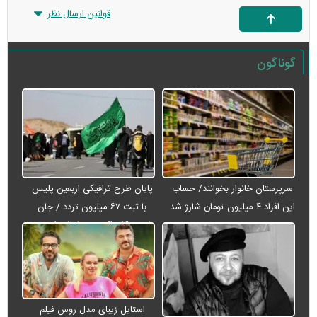
قوانین ارسال نظر
گوناگون
سرپرستان خانوار بخوانند/ حساب
پایان طرح ترافیکی اربعین پلیس
این افراد ۴ میلیون تومان شارژ شد
با ثبت ۶۷ میلیون تردد / جان
باختن ۲۴ زائر در تصادفات اربعینی
استایل زیبای مدل روس فیلم