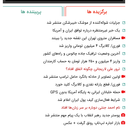
برگزیده ها
پربیننده ها
جزئیات شوکه‌کننده از موشک خیبرشکن منتشر شد
یک خبر غیرمنتظره درباره توافق ایران و آمریکا
مسافران متروی تهران این نقشه جدید را ببینند
فوری/ کالابرگ ۴ میلیون تومانی واریز شد
آخرین وضعیت ترافیک جاده چالوس و راه‌های کشور
واریز ۴ میلیون و ۲۵۰ هزار تومان به حساب کارمندان
ترور علی لاریجانی چگونه اتفاق افتاد؟
اولین تصاویر از حادثه بالگرد حامل ترامپ منتشر شد
فوری/ قطع یارانه نقدی و کالابرگ کلید خورد
حمله خلبانان ایرانی به پایگاه آمریکا بدون GPS
شرایط فعال‌سازی کیف پول ایران اعلام شد
نام احمد جنتی دوباره بر سر زبان‌ها افتاد
پوستر جدید رهبر انقلاب با یک پیام مهم منتشر شد
بازار اجاره لپ‌تاپ رونق گرفت + عکس