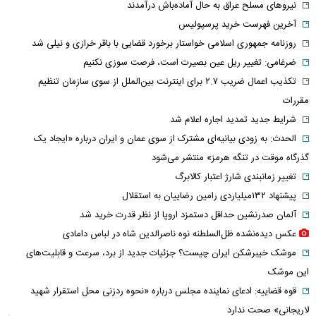
نیروهای مسلح عراق به حال آماده‌باش درآمدند
آخرین فهرست خرید پرسپولیس
روزنامه جمهوری اسلامی خواستار برخورد قضایی با باقر خرازی و نیلی شد
ضرغامی: تغییر ریل عین بصیرت است، فرصت سوزی نکنیم
تکذیب اعمال ضریب ۲.۷ برای اینترنت بین‌الملل از سوی سازمان تنظیم
مقررات
شرایط جدید تمدید اجاره اعلام شد
الحدث: به زودی بیانیه‌ای مشترک از سوی عمان و ایران درباره «ایجاد یک
گذرگاه موقت در تنگه هرمز» منتشر می‌شود
تغییر زمانبندی‌ شارژ اعتبار کالابرگ
پیشنهاد ۱۳۲میلیاردی رامین رضاییان به استقلال
آلمان صدرنشین حداقل دستمزد اروپا از نظر قدرت خرید شد
عکس دیده‌نشده ظل‌السلطنه نوه ناصرالدین شاه در لباس دامادی
موشک خیبرشکن ایران چیست؟ جزئیات جدید از برد، سرعت و قابلیت‌های
این موشک
قوه قضاییه: ادعای نماینده مجلس درباره «نحوه ردزنی محل استقرار شهید
لاریجانی» صحت ندارد