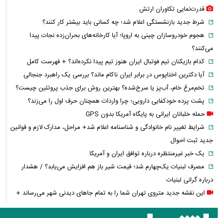
قدرت‌نمایی تکاوران ارتش
شرط جدید بازنشستگی اعلام شد؛ چه کسانی باید بیشتر کار کنند؟
هجوم خودروسازان چینی به اروپا؛ آیا کارخانه‌های بحران‌زده نجات پیدا
می‌کنند؟
کدام بازیکنان تیم فوتبال ایران هنوز تیم پیدا نکرده‌اند؟ + فهرست کامل
آیا دکترین اختاپوس در برابر ایران ناکام ماند؟ بررسی یک راهبرد جنجالی
تخم‌مرغ خام، آب‌پز یا سرخ‌شده؟ بهترین روش برای جذب پروتئین چیست؟
پشت پرده خودکفایی دارویی؛ چرا واردات همچنان حرف اول را می‌زند؟
حمله خلبانان ایرانی به پایگاه آمریکا بدون GPS
شرایط تغییر نام خانوادگی و شناسنامه اعلام شد+ مراحل، مدارک لازم و قوانین
جدید ثبت احوال
یک خبر غیرمنتظره درباره توافق ایران و آمریکا
مصرف لبنیات یک‌چهارم شد؛ قیمت شیر باز هم افزایش می‌یابد؟ / هشدار
درباره گرانی لبنیات
این نقشه جدید متروی تهران شما را به تمام جاهای دیدنی شهر می‌رساند +
ویدئو