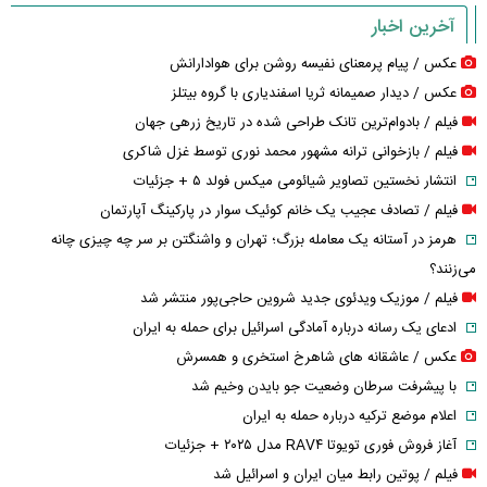
آخرین اخبار
عکس / پیام پرمعنای نفیسه روشن برای هوادارانش
عکس / دیدار صمیمانه ثریا اسفندیاری با گروه بیتلز
فیلم / بادوام‌ترین تانک طراحی شده در تاریخ زرهی جهان
فیلم / بازخوانی ترانه مشهور محمد نوری توسط غزل شاکری
انتشار نخستین تصاویر شیائومی میکس فولد ۵ + جزئیات
فیلم / تصادف عجیب یک خانم کوئیک سوار در پارکینگ آپارتمان
هرمز در آستانه یک معامله بزرگ؛ تهران و واشنگتن بر سر چه چیزی چانه
می‌زنند؟
فیلم / موزیک ویدئوی جدید شروین حاجی‌پور منتشر شد
ادعای یک رسانه درباره آمادگی اسرائیل برای حمله به ایران
عکس / عاشقانه های شاهرخ استخری و همسرش
با پیشرفت سرطان وضعیت جو بایدن وخیم شد
اعلام موضع ترکیه درباره حمله به ایران
آغاز فروش فوری تویوتا RAV۴ مدل ۲۰۲۵ + جزئیات
فیلم / پوتین رابط میان ایران و اسرائیل شد