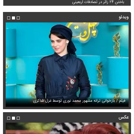
باختن ۲۴ زائر در تصادفات اربعینی
ویدئو
فیلم / بازخوانی ترانه مشهور محمد نوری توسط غزل شاکری
فی
عکس