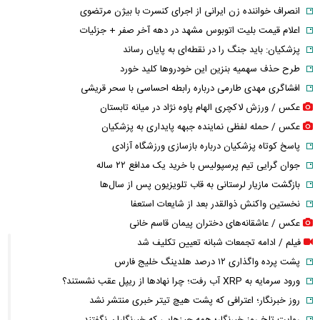
انصراف خواننده زن ایرانی از اجرای کنسرت با بیژن مرتضوی
اعلام قیمت بلیت اتوبوس مشهد در دهه آخر صفر + جزئیات
پزشکیان: باید جنگ را در نقطه‌ای به پایان رساند
طرح حذف سهمیه بنزین این خودرو‌ها کلید خورد
افشاگری مهدی طارمی درباره رابطه احساسی با سحر قریشی
عکس / ورزش لاکچری الهام پاوه نژاد در میانه تابستان
عکس / حمله لفظی نماینده جبهه پایداری به پزشکیان
پاسخ کوتاه پزشکیان درباره بازسازی ورزشگاه آزادی
جوان گرایی تیم پرسپولیس با خرید یک مدافع ۲۲ ساله
بازگشت مازیار لرستانی به قاب تلویزیون پس از سال‌ها
نخستین واکنش ذوالقدر بعد از شایعات استعفا
عکس / عاشقانه‌های دختران پیمان قاسم خانی
فیلم / ادامه تجمعات شبانه تعیین تکلیف شد
پشت پرده واگذاری ۱۲ درصد هلدینگ خلیج فارس
ورود سرمایه به XRP آب رفت؛ چرا نهادها از ریپل عقب نشستند؟
روز خبرنگار؛ اعترافی که پشت هیچ تیتر خبری منتشر نشد
روایت تلخ روز خبرنگار؛ همه چیزهایی که خبرنگاران نگفتند