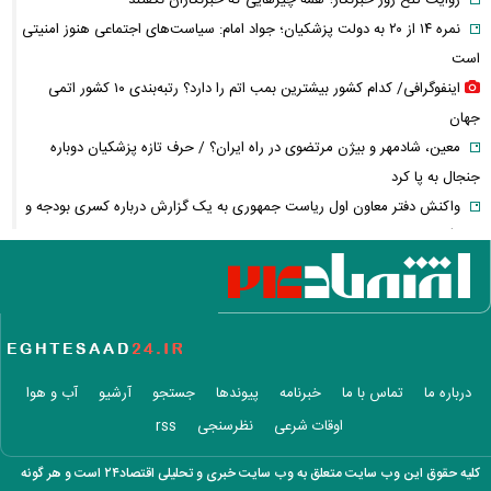
نمره ۱۴ از ۲۰ به دولت پزشکیان؛ جواد امام: سیاست‌های اجتماعی هنوز امنیتی
است
اینفوگرافی/ کدام کشور بیشترین بمب اتم را دارد؟ رتبه‌بندی ۱۰ کشور اتمی
جهان
معین، شادمهر و بیژن مرتضوی در راه ایران؟ / حرف تازه پزشکیان دوباره
جنجال به پا کرد
واکنش دفتر معاون اول ریاست جمهوری به یک گزارش درباره کسری بودجه و
کالابرگ
چگونه جنگ معاملات «هوش مصنوعی» ترامپ در خلیج فارس را نابود کرد؟
این افراد بیشتر سرطان مری می‌گیرند؛ عوامل خطر را جدی بگیرید
عراقچی خبر داد؛ توافق با عمان نزدیک است، اما تنگه هرمز باز نمی‌شود
تمدید قرارداد اوزجان بیزاتی با استقلال؛ مربی ترک‌تبار ماندنی شد
پاییز پربارش از راه می‌رسد/ فرصت طلایی دولت برای جبران کمبود آب
درباره ما
تماس با ما
خبرنامه
پیوندها
جستجو
آرشیو
آب و هوا
اسامی خریدهای جدید پرسپولیس لو رفت
اوقات شرعی
نظرسنجی
rss
هوش مصنوعی خودزنی می‌کند
بازنشستگان کشوری بخوانند؛ آخرین مهلت ثبت‌نام بیمه تکمیلی اعلام شد
کلیه حقوق این وب سایت متعلق به وب سایت خبری و تحلیلی اقتصاد۲۴ است و هر گونه