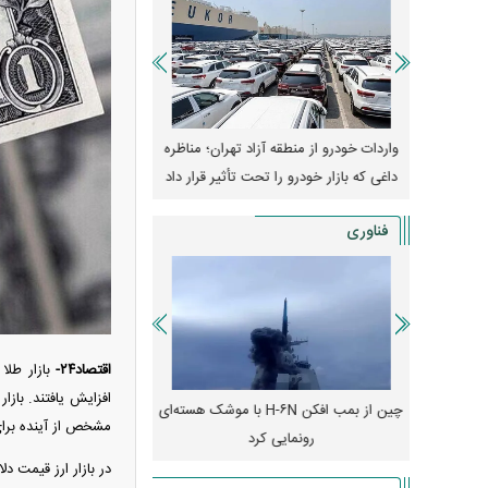
وپا؛ آیا
واردات خودرو از منطقه آزاد تهران؛ مناظره
قیمت خودرو وارد فاز ج
دا می‌کنند؟
داغی که بازار خودرو را تحت تأثیر قرار داد
واکنش بازار به تحولات
فناوری
اقتصاد۲۴-
بازار طلا
افزایش یافتند. بازا
رونمایی از پوکو M ۸ پاور با باتری ۸۰۰۰
چین از بمب افکن H-۶N با موشک هسته‌ای
پهپاد رهگیر یا موشک پدا
مشخص از آینده برای 
رونمایی کرد
کدامیک بیشتر
در بازار ارز قیمت دل