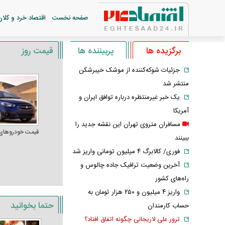
صفحه نخست
اقتصاد خرد و کلان
برگزیده ها
پربیننده ها
قیمت روز
جزئیات شوکه‌کننده از موشک خیبرشکن
منتشر شد
یک خبر غیرمنتظره درباره توافق ایران و
آمریکا
مسافران متروی تهران این نقشه جدید را
قیمت خودرو‌های
ببینند
فوری/ کالابرگ ۴ میلیون تومانی واریز شد
آخرین وضعیت ترافیک جاده چالوس و
راه‌های کشور
واریز ۴ میلیون و ۲۵۰ هزار تومان به
حتما بخوانید
حساب کارمندان
ترور علی لاریجانی چگونه اتفاق افتاد؟