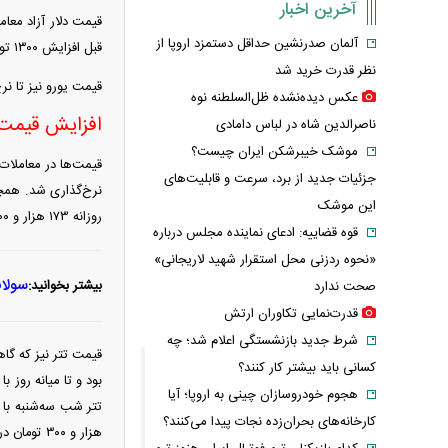
آخرین اخبار
آلمان صدرنشین حداقل دستمزد اروپا از
قبل افزایش ۱۳۰۰ تومانی داشت.
نظر قدرت خرید شد
قیمت یورو نیز تا نرخ ۱۹۵ هزار و ۴۳۰ تومان افزایش یافت. همچنین قیمت درهم امارات با افزایش در نرخ ۴۷ هزار و ۳۹۰ تو
عکس دیده‌نشده ظل‌السلطنه نوه
افزایش قیمت
ناصرالدین شاه در لباس دامادی
موشک خیبرشکن ایران چیست؟
جزئیات جدید از برد، سرعت و قابلیت‌های
این موشک
روزانه ۱۷۳ هزار و ۷۰۰ تومان معامله شد و در آخرین نرخ فردایی ۱۷۳ هزار و ۵۰۰ تومان نرخ‌گذاری شد.
قوه قضاییه: ادعای نماینده مجلس درباره
«نحوه ردزنی محل استقرار شهید لاریجانی»
سولان
بیشتر بخوانید:
صحت ندارد
قدرت‌نمایی تکاوران ارتش
شرط جدید بازنشستگی اعلام شد؛ چه
کسانی باید بیشتر کار کنند؟
هجوم خودروسازان چینی به اروپا؛ آیا
کارخانه‌های بحران‌زده نجات پیدا می‌کنند؟
هزار و ۳۰۰ تومان در معامله بود.