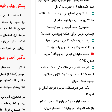
کدام بازیکنان تیم فوتبال ایران هنوز تیم
پیش‌بینی قیم
پیدا نکرده‌اند؟ + فهرست کامل
آیا دکترین اختاپوس در برابر ایران ناکام
ماند؟ بررسی یک راهبرد جنجالی
نیز تمایل به حفظ ر
تخم‌مرغ خام، آب‌پز یا سرخ‌شده؟
بهترین روش برای جذب پروتئین چیست؟
پشت پرده خودکفایی دارویی؛ چرا
واردات همچنان حرف اول را می‌زند؟
ارزیابی می‌شود که عب
حمله خلبانان ایرانی به پایگاه آمریکا
تأثیر اخبار سی
بدون GPS
شرایط تغییر نام خانوادگی و شناسنامه
فعالان بازار همچنان
امیدوارکننده از فض
اعلام شد+ مراحل، مدارک لازم و قوانین
مقابل، اگر فضای ابه
جدید ثبت احوال
طلا بیشتر خواهد شد
یک خبر غیرمنتظره درباره توافق ایران و
آمریکا
در مجموع، ارزیابی 
مصرف لبنیات یک‌چهارم شد؛ قیمت شیر
باز هم افزایش می‌یابد؟ / هشدار درباره
۱۷۰ میلیون تومان