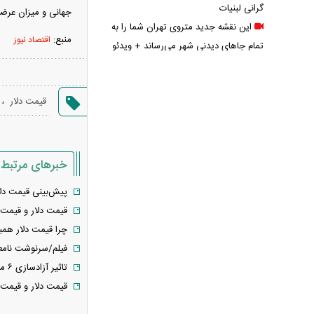
گرانی لبنیات
جهانی و میزان عرضه 
این نقشه جدید متروی تهران شما را به
منبع:
اقتصاد نیوز
تمام جاهای دیدنی شهر می‌رساند + ویدئو
قیمت انواع دستگاه ماینر + جدول
خبر مهم سردار ابن‌الرضا درباره جنگ
،
قیمت دلار
ایران و آمریکا: به‌زودی خواهند فهمید
معاملات ۶ ارز دیجیتال متوقف شد / چه
رمزارزهایی در فهرست هستند؟
زمان پرداخت معوقات فروردین و
خبرهای مرتبط
اردیبهشت بازنشستگان اعلام شد؟
پیش‌بینی قیمت دلار امروز سه شنبه ۹ تیر ۱۴۰۵ 
واردات خودرو از منطقه آزاد تهران؛
قیمت دلار و قیمت یورو امرو
مناظره داغی که بازار خودرو را تحت تأثیر
چرا قیمت دلار همی
قرار داد
فیلم/سرنوشت نامعلوم ۸۰۰ میلیارد دلار درآمد ن
پیش‌بینی جدید دویچه‌ بانک از قیمت
تاثیر آزادسازی ۶ میلیارد دلار بر نرخ دلار
طلا؛ آیا طلا به ۴۷۰۰ دلار می‌رسد؟
قیمت دلار و قیمت یورو امرو
حقوق ۲۷۷۱ یورویی برای کارگران؛ کدام
کشور رکورددار حداقل دستمزد شد؟