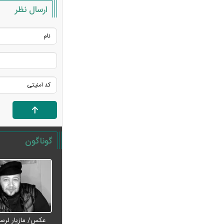
ارسال نظر
نگاهی به آخرین وضعیت تنگه هرمز
آغاز حذف یارانه نقدی و کالابرگ از مرداد
۱۴۰۵؛ چه کسانی دیگر یارانه نمی‌گیرند؟
ترامپ مدعی شد: ایران با من تماس
گرفت و برای حمله آماده‌ایم
سانسور عجیب تلویزیون همه را متعجب
کرد
شرایط فعال‌سازی کیف پول ایران اعلام
شد
کالابرگ ۴ میلیون تومانی واریز شد؛
گوناگون
راهنمای استعلام و پیگیری برای افراد بدون
یارانه + اینفوگرافی
ترافیک سنگین در جاده چالوس؛ آخرین
وضعیت راه‌های کشور امروز اعلام شد
استایل جدید صابر ابر در فضای مجازی
پربازدید شد
عکس/ مازیار لرست