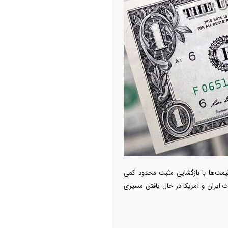
ه آزاد تهران؛ مناظره
ا تحت تأثیر قرار داد
و قیمت‌ها با بازگشایی مثبت محدود کمی
ات ایران و آمریکا در حال یافتن مسیری
چین از بمب افکن H-۶N با موشک هسته‌ای
ی کرد