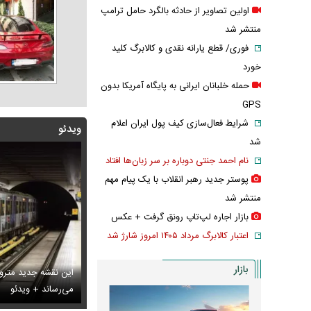
اولین تصاویر از حادثه بالگرد حامل ترامپ
منتشر شد
فوری/ قطع یارانه نقدی و کالابرگ کلید
خورد
حمله خلبانان ایرانی به پایگاه آمریکا بدون
GPS
شرایط فعال‌سازی کیف پول ایران اعلام
ویدئو
شد
نام احمد جنتی دوباره بر سر زبان‌ها افتاد
پوستر جدید رهبر انقلاب با یک پیام مهم
منتشر شد
بازار اجاره لپ‌تاپ رونق گرفت + عکس
اعتبار کالابرگ مرداد ۱۴۰۵ امروز شارژ شد
بازار
این نقشه جدید متروی
بانان ایرانی به پایگاه آمریکا بدون GPS
تایل جدید صابر ابر در فضای مجازی پربازدید شد
می‌رساند + ویدئو
عکس دیده‌نشده 