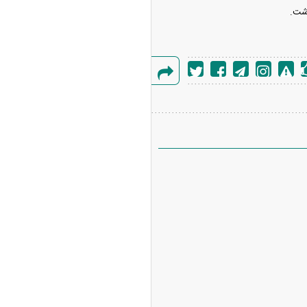
اشت.
گزارش
خطا