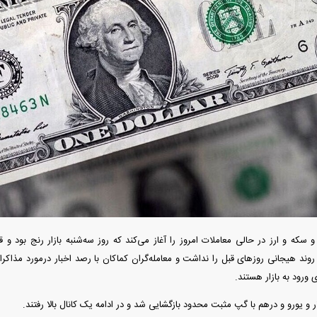
دید شد/ اولین
هجوم خودروسازان چینی به اروپا؛ آیا
واردات خودرو از منطق
 سیاسی + جدول
کارخانه‌های بحران‌زده نجات پیدا می‌کنند؟
داغی که بازار خودرو ر
 و سکه و ارز در حالی معاملات امروز را آغاز می‌کند که روز سه‌شنبه بازار رنج بود 
ر روند هیجانی روز‌های قبل را نداشت و معامله‌گران کماکان با رصد اخبار درمورد مذاکر
فند؛ قدرت تهدید
رونمایی از پوکو M ۸ پاور با باتری ۸۰۰۰
ورود به بازار هستند.
 است؟
میلی‌آمپرساعتی
رونمای
ار و یورو و درهم با گپ مثبت محدود بازگشایی شد و در ادامه یک کانال بالا رفتند.