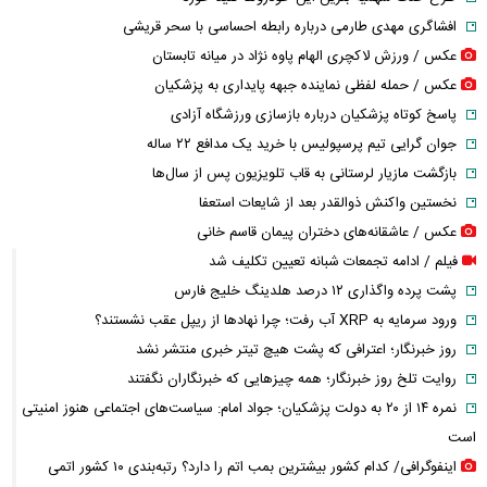
افشاگری مهدی طارمی درباره رابطه احساسی با سحر قریشی
عکس / ورزش لاکچری الهام پاوه نژاد در میانه تابستان
عکس / حمله لفظی نماینده جبهه پایداری به پزشکیان
پاسخ کوتاه پزشکیان درباره بازسازی ورزشگاه آزادی
جوان گرایی تیم پرسپولیس با خرید یک مدافع ۲۲ ساله
بازگشت مازیار لرستانی به قاب تلویزیون پس از سال‌ها
نخستین واکنش ذوالقدر بعد از شایعات استعفا
عکس / عاشقانه‌های دختران پیمان قاسم خانی
فیلم / ادامه تجمعات شبانه تعیین تکلیف شد
پشت پرده واگذاری ۱۲ درصد هلدینگ خلیج فارس
ورود سرمایه به XRP آب رفت؛ چرا نهادها از ریپل عقب نشستند؟
روز خبرنگار؛ اعترافی که پشت هیچ تیتر خبری منتشر نشد
روایت تلخ روز خبرنگار؛ همه چیزهایی که خبرنگاران نگفتند
نمره ۱۴ از ۲۰ به دولت پزشکیان؛ جواد امام: سیاست‌های اجتماعی هنوز امنیتی
است
اینفوگرافی/ کدام کشور بیشترین بمب اتم را دارد؟ رتبه‌بندی ۱۰ کشور اتمی