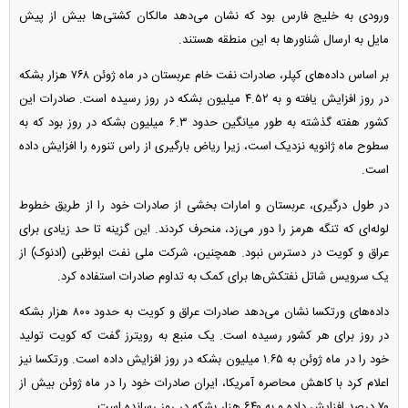
ورودی به خلیج فارس بود که نشان می‌دهد مالکان کشتی‌ها بیش از پیش
مایل به ارسال شناور‌ها به این منطقه هستند.
بر اساس داده‌های کپلر، صادرات نفت خام عربستان در ماه ژوئن ۷۶۸ هزار بشکه
در روز افزایش یافته و به ۴.۵۲ میلیون بشکه در روز رسیده است. صادرات این
کشور هفته گذشته به طور میانگین حدود ۶.۳ میلیون بشکه در روز بود که به
سطوح ماه ژانویه نزدیک است، زیرا ریاض بارگیری از راس تنوره را افزایش داده
است.
در طول درگیری، عربستان و امارات بخشی از صادرات خود را از طریق خطوط
لوله‌ای که تنگه هرمز را دور می‌زد، منحرف کردند. این گزینه تا حد زیادی برای
عراق و کویت در دسترس نبود. همچنین، شرکت ملی نفت ابوظبی (ادنوک) از
یک سرویس شاتل نفتکش‌ها برای کمک به تداوم صادرات استفاده کرد.
داده‌های ورتکسا نشان می‌دهد صادرات عراق و کویت به حدود ۸۰۰ هزار بشکه
در روز برای هر کشور رسیده است. یک منبع به رویترز گفت که کویت تولید
خود را در ماه ژوئن به ۱.۶۵ میلیون بشکه در روز افزایش داده است. ورتکسا نیز
اعلام کرد با کاهش محاصره آمریکا، ایران صادرات خود را در ماه ژوئن بیش از
۷۰ درصد افزایش داده و به ۶۴۰ هزار بشکه در روز رسانده است.