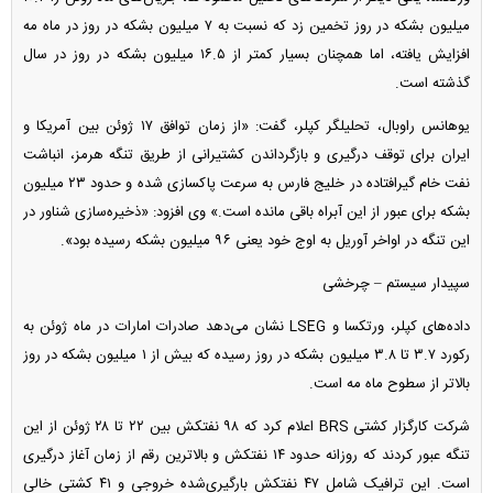
میلیون بشکه در روز تخمین زد که نسبت به ۷ میلیون بشکه در روز در ماه مه
افزایش یافته، اما همچنان بسیار کمتر از ۱۶.۵ میلیون بشکه در روز در سال
گذشته است.
یوهانس راوبال، تحلیلگر کپلر، گفت: «از زمان توافق ۱۷ ژوئن بین آمریکا و
ایران برای توقف درگیری و بازگرداندن کشتیرانی از طریق تنگه هرمز، انباشت
نفت خام گیرافتاده در خلیج فارس به سرعت پاکسازی شده و حدود ۲۳ میلیون
بشکه برای عبور از این آبراه باقی مانده است.» وی افزود: «ذخیره‌سازی شناور در
این تنگه در اواخر آوریل به اوج خود یعنی ۹۶ میلیون بشکه رسیده بود».
سپیدار سیستم – چرخشی
داده‌های کپلر، ورتکسا و LSEG نشان می‌دهد صادرات امارات در ماه ژوئن به
رکورد ۳.۷ تا ۳.۸ میلیون بشکه در روز رسیده که بیش از ۱ میلیون بشکه در روز
بالاتر از سطوح ماه مه است.
شرکت کارگزار کشتی BRS اعلام کرد که ۹۸ نفتکش بین ۲۲ تا ۲۸ ژوئن از این
تنگه عبور کردند که روزانه حدود ۱۴ نفتکش و بالاترین رقم از زمان آغاز درگیری
است. این ترافیک شامل ۴۷ نفتکش بارگیری‌شده خروجی و ۴۱ کشتی خالی