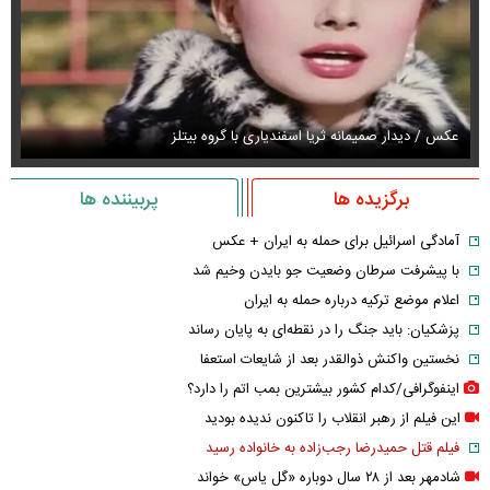
عکس / دیدار صمیمانه ثریا اسفندیاری با گروه بیتلز
عک
برگزیده ها
پربیننده ها
آمادگی اسرائیل برای حمله به ایران + عکس
با پیشرفت سرطان وضعیت جو بایدن وخیم شد
اعلام موضع ترکیه درباره حمله به ایران
پزشکیان: باید جنگ را در نقطه‌ای به پایان رساند
نخستین واکنش ذوالقدر بعد از شایعات استعفا
اینفوگرافی/کدام کشور بیشترین بمب اتم را دارد؟
این فیلم از رهبر انقلاب را تاکنون ندیده بودید
فیلم قتل حمیدرضا رجب‌زاده به خانواده رسید
شادمهر بعد از ۲۸ سال دوباره «گل یاس» خواند