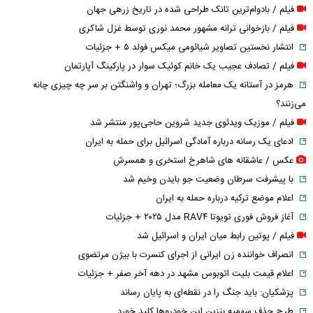
فیلم / بادوام‌ترین تانک طراحی شده در تاریخ زرهی جهان
فیلم / بازخوانی ترانه مشهور محمد نوری توسط غزل شاکری
انتشار نخستین تصاویر شیائومی میکس فولد ۵ + جزئیات
فیلم / تصادف عجیب یک خانم کوئیک سوار در پارکینگ آپارتمان
هرمز در آستانه یک معامله بزرگ؛ تهران و واشنگتن بر سر چه چیزی چانه
می‌زنند؟
فیلم / موزیک ویدئوی جدید شروین حاجی‌پور منتشر شد
ادعای یک رسانه درباره آمادگی اسرائیل برای حمله به ایران
عکس / عاشقانه های شاهرخ استخری و همسرش
با پیشرفت سرطان وضعیت جو بایدن وخیم شد
اعلام موضع ترکیه درباره حمله به ایران
آغاز فروش فوری تویوتا RAV۴ مدل ۲۰۲۵ + جزئیات
فیلم / پوتین رابط میان ایران و اسرائیل شد
انصراف خواننده زن ایرانی از اجرای کنسرت با بیژن مرتضوی
اعلام قیمت بلیت اتوبوس مشهد در دهه آخر صفر + جزئیات
پزشکیان: باید جنگ را در نقطه‌ای به پایان رساند
طرح حذف سهمیه بنزین این خودرو‌ها کلید خورد