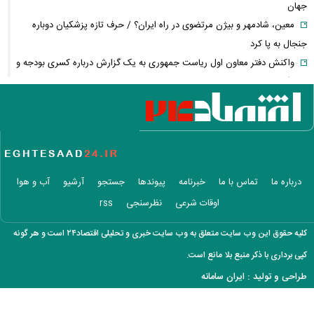
جهان
معین، شادمهر و بیژن مرتضوی در راه ایران؟ / حرف تازه پزشکیان دوباره
جنجال به پا کرد
واکنش دفتر معاون اول ریاست جمهوری به یک گزارش درباره کسری بودجه و
کالابرگ
چگونه جنگ معاملات «هوش مصنوعی» ترامپ در خلیج فارس را نابود کرد؟
این افراد بیشتر سرطان مری می‌گیرند؛ عوامل خطر را جدی بگیرید
عراقچی خبر داد؛ توافق با عمان نزدیک است، اما تنگه هرمز باز نمی‌شود
تمدید قرارداد اوزجان بیزاتی با استقلال؛ مربی ترک‌تبار ماندنی شد
پاییز پربارش از راه می‌رسد/ فرصت طلایی دولت برای جبران کمبود آب
درباره ما
تماس با ما
خبرنامه
پیوندها
جستجو
آرشیو
آب و هوا
اسامی خریدهای جدید پرسپولیس لو رفت
اوقات شرعی
نظرسنجی
rss
هوش مصنوعی خودزنی می‌کند
بازنشستگان کشوری بخوانند؛ آخرین مهلت ثبت‌نام بیمه تکمیلی اعلام شد
کلیه حقوق این وب سایت متعلق به وب سایت خبری و تحلیلی اقتصاد۲۴ است و هر گونه
پزشکیان خطاب به خبرنگاران چه گفت؟ /تأکید رئیس‌جمهور بر وحدت و
کپی برداری با ذکر منبع بلا مانع است.
انسجام
طراحی و تولید :
ایران سامانه
شوک تازه به اقتصاد آمریکا / بازار کار آمریکا غافلگیر شد
لیونل مسی عزادار شد + عکس