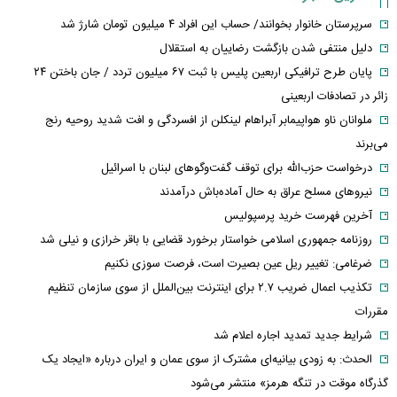
سرپرستان خانوار بخوانند/ حساب این افراد ۴ میلیون تومان شارژ شد
دلیل منتفی شدن بازگشت رضاییان به استقلال
پایان طرح ترافیکی اربعین پلیس با ثبت ۶۷ میلیون تردد / جان باختن ۲۴
زائر در تصادفات اربعینی
ملوانان ناو هواپیمابر آبراهام لینکلن از افسردگی و افت شدید روحیه رنج
می‌برند
درخواست حزب‌الله برای توقف گفت‌وگوهای لبنان با اسرائیل
نیروهای مسلح عراق به حال آماده‌باش درآمدند
آخرین فهرست خرید پرسپولیس
روزنامه جمهوری اسلامی خواستار برخورد قضایی با باقر خرازی و نیلی شد
ضرغامی: تغییر ریل عین بصیرت است، فرصت سوزی نکنیم
تکذیب اعمال ضریب ۲.۷ برای اینترنت بین‌الملل از سوی سازمان تنظیم
مقررات
شرایط جدید تمدید اجاره اعلام شد
الحدث: به زودی بیانیه‌ای مشترک از سوی عمان و ایران درباره «ایجاد یک
گذرگاه موقت در تنگه هرمز» منتشر می‌شود