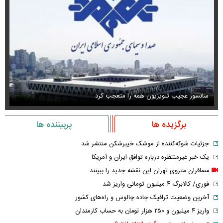
سانسور عجیب تلویزیون همه را متعجب کرد
اس
برگزیده ها
پربیننده ها
جزئیات شوکه‌کننده از موشک خیبرشکن منتشر شد
یک خبر غیرمنتظره درباره توافق ایران و آمریکا
مسافران متروی تهران این نقشه جدید را ببینند
فوری/ کالابرگ ۴ میلیون تومانی واریز شد
آخرین وضعیت ترافیک جاده چالوس و راه‌های کشور
واریز ۴ میلیون و ۲۵۰ هزار تومان به حساب کارمندان