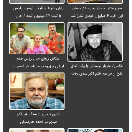
سرپرستان خانوار بخوانند/ حساب
پایان طرح ترافیکی اربعین پلیس
این افراد ۴ میلیون تومان شارژ شد
با ثبت ۶۷ میلیون تردد / جان
باختن ۲۴ زائر در تصادفات اربعینی
استایل زیبای مدل روس فیلم
عکس/ مازیار لرستانی با یک اتفاق
ایرانی جزیره جیمز باند در اصفهان
تلخ از مراسم ختم اکبر عبدی رفت
+ عکس
اولین تصویر از سنگ قبر اکبر
عبدی در قطعه هنرمندان