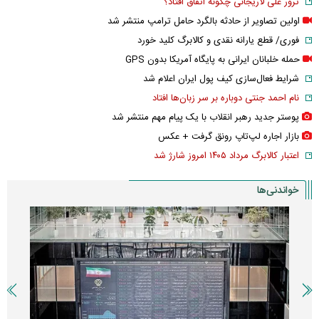
ترور علی لاریجانی چگونه اتفاق افتاد؟
اولین تصاویر از حادثه بالگرد حامل ترامپ منتشر شد
فوری/ قطع یارانه نقدی و کالابرگ کلید خورد
حمله خلبانان ایرانی به پایگاه آمریکا بدون GPS
شرایط فعال‌سازی کیف پول ایران اعلام شد
نام احمد جنتی دوباره بر سر زبان‌ها افتاد
پوستر جدید رهبر انقلاب با یک پیام مهم منتشر شد
بازار اجاره لپ‌تاپ رونق گرفت + عکس
اعتبار کالابرگ مرداد ۱۴۰۵ امروز شارژ شد
خواندنی‌ها