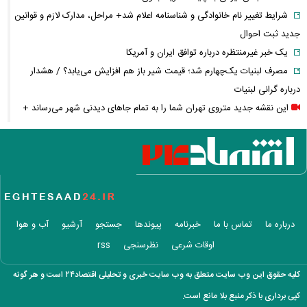
شرایط تغییر نام خانوادگی و شناسنامه اعلام شد+ مراحل، مدارک لازم و قوانین
جدید ثبت احوال
یک خبر غیرمنتظره درباره توافق ایران و آمریکا
مصرف لبنیات یک‌چهارم شد؛ قیمت شیر باز هم افزایش می‌یابد؟ / هشدار
درباره گرانی لبنیات
این نقشه جدید متروی تهران شما را به تمام جاهای دیدنی شهر می‌رساند +
ویدئو
قیمت انواع دستگاه ماینر + جدول
خبر مهم سردار ابن‌الرضا درباره جنگ ایران و آمریکا: به‌زودی خواهند فهمید
معاملات ۶ ارز دیجیتال متوقف شد / چه رمزارزهایی در فهرست هستند؟
زمان پرداخت معوقات فروردین و اردیبهشت بازنشستگان اعلام شد؟
واردات خودرو از منطقه آزاد تهران؛ مناظره داغی که بازار خودرو را تحت تأثیر
درباره ما
تماس با ما
خبرنامه
پیوندها
جستجو
آرشیو
آب و هوا
قرار داد
اوقات شرعی
نظرسنجی
rss
پیش‌بینی جدید دویچه‌ بانک از قیمت طلا؛ آیا طلا به ۴۷۰۰ دلار می‌رسد؟
حقوق ۲۷۷۱ یورویی برای کارگران؛ کدام کشور رکورددار حداقل دستمزد شد؟
کلیه حقوق این وب سایت متعلق به وب سایت خبری و تحلیلی اقتصاد۲۴ است و هر گونه
نگاهی به آخرین وضعیت تنگه هرمز
کپی برداری با ذکر منبع بلا مانع است.