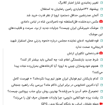
تغییر زمانبندی‌ شارژ اعتبار کالابرگ
پیشنهاد ۱۳۲میلیاردی رامین رضاییان به استقلال
آلمان صدرنشین حداقل دستمزد اروپا از نظر قدرت خرید شد
عکس دیده‌نشده ظل‌السلطنه نوه ناصرالدین شاه در لباس دامادی
موشک خیبرشکن ایران چیست؟ جزئیات جدید از برد، سرعت و قابلیت‌های
این موشک
قوه قضاییه: ادعای نماینده مجلس درباره «نحوه ردزنی محل استقرار شهید
لاریجانی» صحت ندارد
قدرت‌نمایی تکاوران ارتش
شرط جدید بازنشستگی اعلام شد؛ چه کسانی باید بیشتر کار کنند؟
هجوم خودروسازان چینی به اروپا؛ آیا کارخانه‌های بحران‌زده نجات پیدا
می‌کنند؟
کدام بازیکنان تیم فوتبال ایران هنوز تیم پیدا نکرده‌اند؟ + فهرست کامل
آیا دکترین اختاپوس در برابر ایران ناکام ماند؟ بررسی یک راهبرد جنجالی
تخم‌مرغ خام، آب‌پز یا سرخ‌شده؟ بهترین روش برای جذب پروتئین چیست؟
پشت پرده خودکفایی دارویی؛ چرا واردات همچنان حرف اول را می‌زند؟
حمله خلبانان ایرانی به پایگاه آمریکا بدون GPS