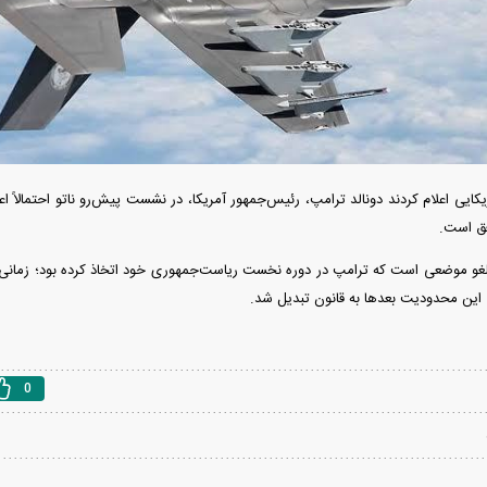
ردات خودرو ۳ میلیارد تومان! / رانت
آغاز فروش فوری تویوتا RAV۴ مدل ۲۰۲۵ +
واردات خودرو گران
رو چیست؟
جزئیات
اسقاط و محدودیت ج
یکایی اعلام کردند دونالد ترامپ، رئیس‌جمهور آمریکا، در نشست پیش‌رو ناتو احتمالاً ا
 لغو موضعی است که ترامپ در دوره نخست ریاست‌جمهوری خود اتخاذ کرده بود؛ زمانی که 
0
هوش مصنوعی»
اپل افزایش قیمت داد؛ خرید iPhone ۱۸ Pro
انتشار نخستین تصاوی
ا نابود کرد؟
رویا شد؟
۵ + جزئیات