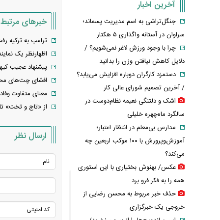
آخرین اخبار
خبرهای مرتبط
جنگل‌تراشی به اسم مدیریت پسماند؛
سراوان در آستانه واگذاری ۵ هکتار
ترامپ به ترکیه رف
چرا با وجود ورزش لاغر نمی‌شویم؟ /
اظهارنظر یک نماین
دلایل کاهش نیافتن وزن را بدانید
پیشنهاد عجیب کیهان
دستمزد کارگران دوباره افزایش می‌یابد؟
افشای چت‌های محرم
/ آخرین تصمیم شورای عالی کار
معنای متفاوت وفا
اشک و دلتنگی نعیمه نظام‌دوست در
از «تاج و تخت» تا
سالگرد ماه‌چهره خلیلی
مدارس بی‌معلم در انتظار اعتبار؛
ارسال نظر
آموزش‌وپرورش با ۱۰۰ موکب اربعین چه
می‌کند؟
عکس/ بهنوش بختیاری با این استوری
همه را به فکر فرو برد
حذف خبر مربوط به محسن رضایی از
خروجی یک خبرگزاری