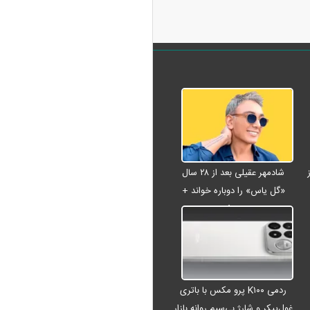
شادمهر عقیلی بعد از ۲۸ سال
«گل یاس» را دوباره خواند +
ویدئو
ردمی K۱۰۰ پرو مکس با باتری
غول‌پیکر و شارژ بی‌سیم روانه بازار