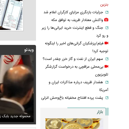
بنزین
جزئیات بازنگری مزایای کارگران اعلام شد
واکنش معنادار ظریف به توافق مکه
جنگ و قطع اینترنت خرید ایرانی‌ها را زیر
و رو کرد
فیلم/پزشکیان گرانی‌های اخیر را اینگونه
ویدئو
توجیه کرد!
سهم ایران از نفت و گاز خزر چقدر است؟
بی‌محلی عراقچی به درخواست گزارشگر
تلویزیون
هشدار ظریف درباره مذاکرات ایران و
آمریکا
پشت پرده افتتاح مخفیانه باغ‌وحش انزلی
بازار
پزشکیان: دشمنان می‌دانند چه کسانی را ترور می‌کنند
ف خبر مربوط به محسن رضایی از خروجی یک خبرگزاری
محموله جدید بابک زن
اشک و دلتنگی ن