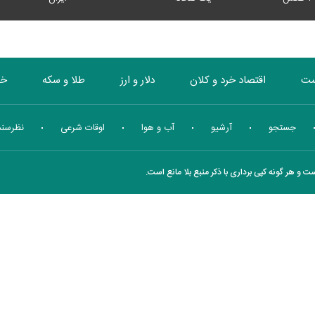
ست
اقتصاد خرد و کلان
دلار و ارز
طلا و سکه
خو
بورس
انرژی
چندرسانه ای
منهای اقتصاد
جستجو
آرشیو
آب و هوا
اوقات شرعی
نظرسن