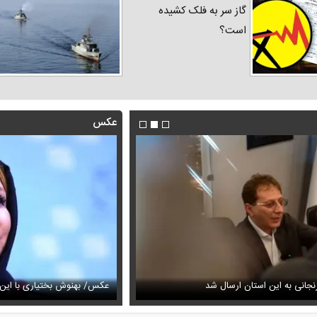
گاز سر به فلک کشیده
است؟
عکس
فیلم/روایت رامین پرچمی از کار ق
جانی به این استان ارسال شد
عیمه نظام‌دوست در سالگرد ماه‌چهره خلیلی
انجام داد
عکس/ بهنوش بختیاری با این ا