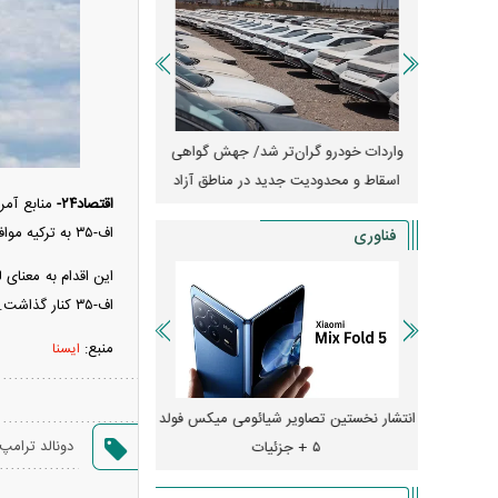
آغاز فروش فوری تویوتا RAV۴ مدل ۲۰۲۵ +
واردات خودرو گران‌تر شد/ جهش گواهی
امتیاز وا
اسقاط و محدودیت جدید در مناطق آزاد
جدید در بازار خود
اقتصاد۲۴-
منابع آمر
اف-۳۵ به ترکیه موافق است.
فناوری
این اقدام به معنای
اف-۳۵ کنار گذاشت. این محدودیت بعد‌ها به قانون تبدیل شد.
منبع:
ایسنا
ایش قیمت داد؛ خرید iPhone ۱۸ Pro
انتشار نخستین تصاویر شیائومی میکس فولد
چگونه جنگ معاملات «
دونالد ترامپ
۵ + جزئیات
ترامپ در خلیج فارس ر