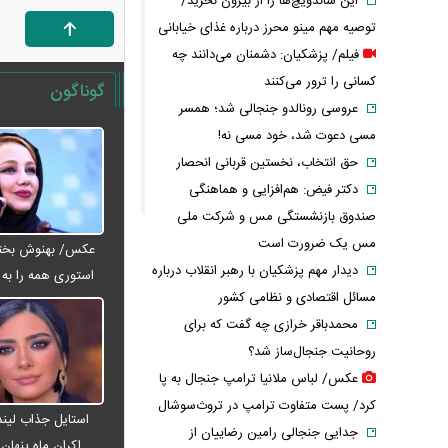
این ساندویچ‌ها را از بیرون نخرید/
توصیه مهم مینو محرز درباره غذای خیابانی
فیلم/ پزشکیان: دشمنان می‌دانند چه
کسانی را ترور می‌کنند
گوناگون
عروسی رونالدو جنجالی شد؛ همسر
مسی دعوت شد، خود مسی نه!
حق انتخاب، نخستین قربانی انحصار
دکتر فیض: هم‌افزایی و هماهنگی
صندوق بازنشستگی مس و شرکت ملی
مس یک ضرورت است
عکس/ بهنوش بختیا
دیدار مهم پزشکیان با رهبر انقلاب درباره
استوری همه را به ف
مسائل اقتصادی و نظامی کشور
محمدباقر خرازی چه گفت که برای
روحانیت جنجال‌ساز شد؟
عکس/ لباس ملانیا ترامپ جنجال به پا
کرد/ پست متفاوت ترامپ در تروث‌سوشال
استایل جذاب لیندا
جدایی جنجالی رامین رضاییان از
اکران ماه پنها