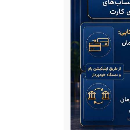
ه آزاد تهران؛ مناظره
ا تحت تأثیر قرار داد
چین از بمب افکن H-۶N با موشک هسته‌ای
ی کرد