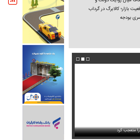
اف میان روایت دولت و
عیت بازار؛ کالابرگ در گرداب
ری بودجه
فیلم/ پزشکیان: اگر ارز ترجیحی را حذف نمی‌کردی
دون GPS
را متعجب کرد
پیش می‌آمد
استایل جدید صابر ابر در فضای مجازی پرباز