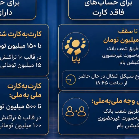
دید شد/ اولین
هجوم خودروسازان چینی به اروپا؛ آیا
واردات خودرو از منطق
 سیاسی + جدول
کارخانه‌های بحران‌زده نجات پیدا می‌کنند؟
داغی که بازار خودرو ر
فند؛ قدرت تهدید
رونمایی از پوکو M ۸ پاور با باتری ۸۰۰۰
 است؟
میلی‌آمپرساعتی
رونمای