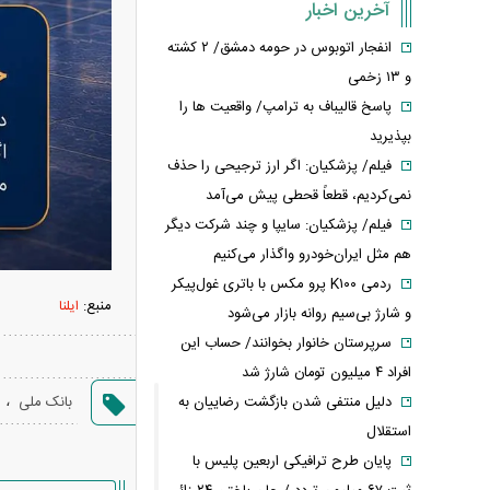
آخرین اخبار
انفجار اتوبوس در حومه دمشق/ ۲ کشته
و ۱۳ زخمی
پاسخ قالیباف به ترامپ/ واقعیت ها را
بپذیرید
فیلم/ پزشکیان: اگر ارز ترجیحی را حذف
نمی‌کردیم، قطعاً قحطی پیش می‌آمد
فیلم/ پزشکیان: سایپا و چند شرکت دیگر
هم مثل ایران‌خودرو واگذار می‌کنیم
ردمی K۱۰۰ پرو مکس با باتری غول‌پیکر
منبع:
ایلنا
و شارژ بی‌سیم روانه بازار می‌شود
سرپرستان خانوار بخوانند/ حساب این
افراد ۴ میلیون تومان شارژ شد
،
بانک ملی
دلیل منتفی شدن بازگشت رضاییان به
استقلال
پایان طرح ترافیکی اربعین پلیس با