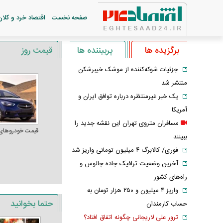
صفحه نخست
اقتصاد خرد و کلان
برگزیده ها
پربیننده ها
قیمت روز
جزئیات شوکه‌کننده از موشک خیبرشکن
منتشر شد
یک خبر غیرمنتظره درباره توافق ایران و
آمریکا
مسافران متروی تهران این نقشه جدید را
قیمت خودرو‌های
ببینند
فوری/ کالابرگ ۴ میلیون تومانی واریز شد
آخرین وضعیت ترافیک جاده چالوس و
راه‌های کشور
واریز ۴ میلیون و ۲۵۰ هزار تومان به
حتما بخوانید
حساب کارمندان
ترور علی لاریجانی چگونه اتفاق افتاد؟