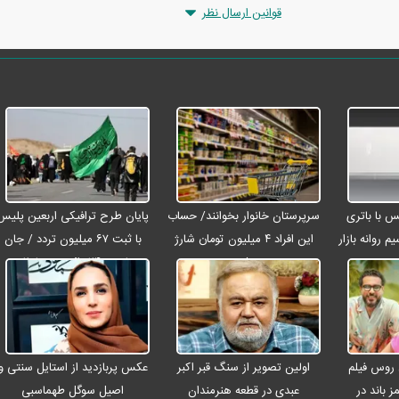
قوانین ارسال نظر
رو مکس با باتری
سرپرستان خانوار بخوانند/ حساب
پایان طرح ترافیکی اربعین پلیس
م روانه بازار
این افراد ۴ میلیون تومان شارژ
با ثبت ۶۷ میلیون تردد / جان
شد
باختن ۲۴ زائر در تصادفات
اربعینی
 روس فیلم
اولین تصویر از سنگ قبر اکبر
عکس پربازدید از استایل سنتی و
ز باند در
عبدی در قطعه هنرمندان
اصیل سوگل طهماسبی