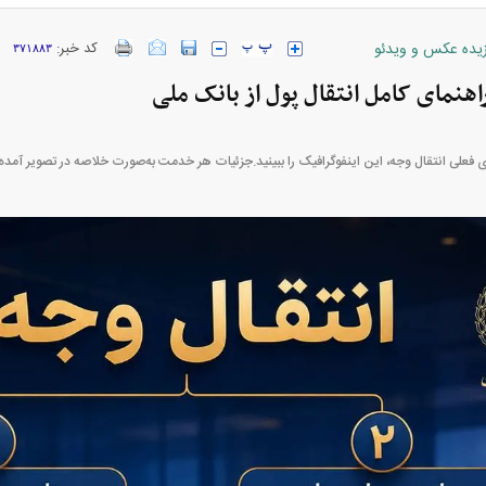
زیده عکس و ویدئو
کد خبر:
۳۷۱۸۸۳
راهنمای کامل انتقال پول از بانک ملی
ارز‌ها + جدول
قیمت خودرو‌های ایران خودرو + جدول
قیمت خودرو‌های ای
ی فعلی انتقال وجه، این اینفوگرافیک را ببینید.جزئیات هر خدمت به‌صورت خلاصه در تصویر آمد
بازار مسکن؛ فنر
کارنامه مردود محسن پاک‌ نژاد؛ از افت شدید
 شده
درآمد ارزی تا بازی با عزل و نصب‌ها
۰۵