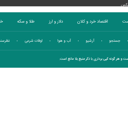
عکس
ست
اقتصاد خرد و کلان
دلار و ارز
طلا و سکه
خو
بورس
انرژی
چندرسانه ای
منهای اقتصاد
جستجو
آرشیو
آب و هوا
اوقات شرعی
نظرسن