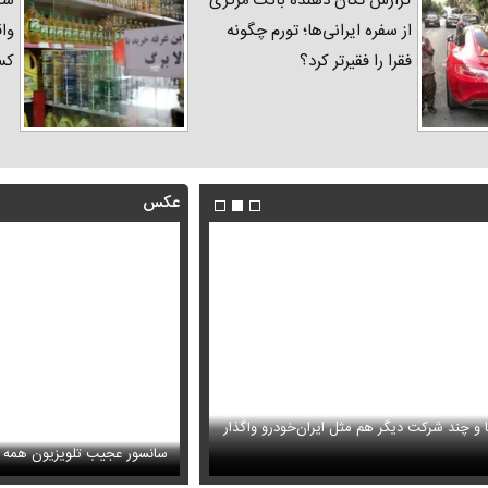
گزارش تکان‌ دهنده بانک مرکزی
شک
از سفره ایرانی‌ها؛ تورم چگونه
واق
فقرا را فقیرتر کرد؟
کس
عکس
ا و چند شرکت دیگر هم مثل ایران‌خودرو واگذار
ظل‌السلطنه نوه ناصرالدین شاه در لباس دامادی
حمله خلبانان ایرانی به پایگاه آمریکا ب
سانسور عجیب تلویزیون همه 