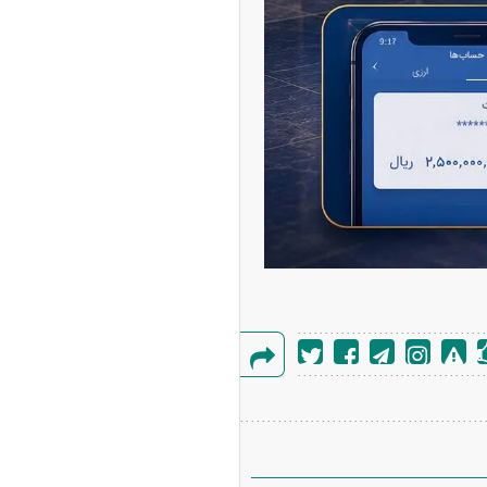
گزارش
خطا