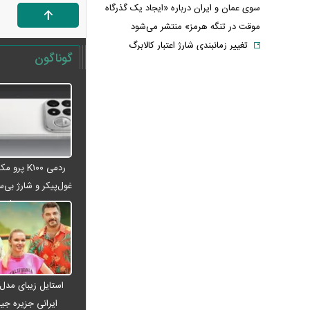
سوی عمان و ایران درباره «ایجاد یک گذرگاه
موقت در تنگه هرمز» منتشر می‌شود
تغییر زمانبندی‌ شارژ اعتبار کالابرگ
گوناگون
پیشنهاد ۱۳۲میلیاردی رامین رضاییان به
استقلال
آلمان صدرنشین حداقل دستمزد اروپا از
نظر قدرت خرید شد
عکس دیده‌نشده ظل‌السلطنه نوه
ناصرالدین شاه در لباس دامادی
ردمی K۱۰۰ پ
موشک خیبرشکن ایران چیست؟
غول‌پیکر و شارژ بی‌سی
جزئیات جدید از برد، سرعت و قابلیت‌های
می‌شود
این موشک
قوه قضاییه: ادعای نماینده مجلس درباره
«نحوه ردزنی محل استقرار شهید لاریجانی»
صحت ندارد
استایل زیبای مدل
قدرت‌نمایی تکاوران ارتش
ایرانی جزیره جیم
شرط جدید بازنشستگی اعلام شد؛ چه