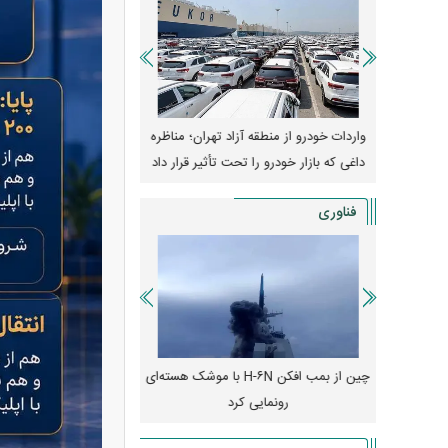
وپا؛ آیا
واردات خودرو از منطقه آزاد تهران؛ مناظره
قیمت خودرو وارد فاز ج
دا می‌کنند؟
داغی که بازار خودرو را تحت تأثیر قرار داد
واکنش بازار به تحولات
فناوری
رونمایی از پوکو M ۸ پاور با باتری ۸۰۰۰
چین از بمب افکن H-۶N با موشک هسته‌ای
پهپاد رهگیر یا موشک پدا
رونمایی کرد
کدامیک بیشتر