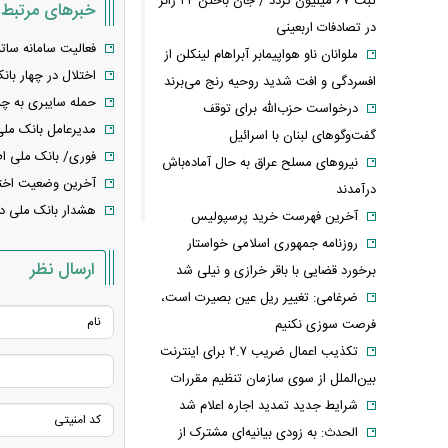
ثبت ۶۷ میلیون تردد / جان باختن ۲۴ زائر
خبرهای مرتبط
در تصادفات اربعینی
فعالیت سامانه سات
ملوانان ناو هواپیمابر آبراهام لینکلن از
اختلال در چهار بان
افسردگی و افت شدید روحیه رنج می‌برند
حمله سایبری به چن
درخواست حزب‌الله برای توقف
مدیرعامل بانک م
گفت‌وگوهای لبنان با اسرائیل
فوری/ بانک ملی اط
نیروهای مسلح عراق به حال آماده‌باش
آخرین وضعیت اختل
درآمدند
هشدار بانک ملی در
آخرین فهرست خرید پرسپولیس
روزنامه جمهوری اسلامی خواستار
ارسال نظر
برخورد قضایی با باقر خرازی و نیلی شد
ضرغامی: تغییر ریل عین بصیرت است،
فرصت سوزی نکنیم
تکذیب اعمال ضریب ۲.۷ برای اینترنت
بین‌الملل از سوی سازمان تنظیم مقررات
شرایط جدید تمدید اجاره اعلام شد
الحدث: به زودی بیانیه‌ای مشترک از