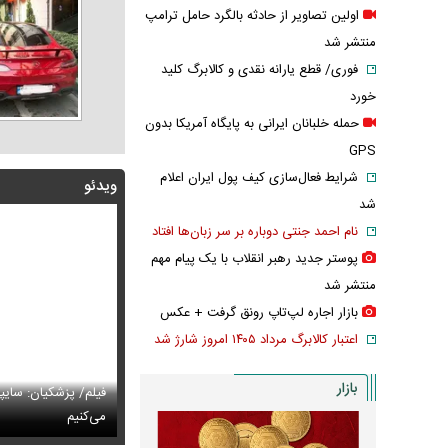
اولین تصاویر از حادثه بالگرد حامل ترامپ
منتشر شد
فوری/ قطع یارانه نقدی و کالابرگ کلید
خورد
حمله خلبانان ایرانی به پایگاه آمریکا بدون
GPS
شرایط فعال‌سازی کیف پول ایران اعلام
ویدئو
شد
نام احمد جنتی دوباره بر سر زبان‌ها افتاد
پوستر جدید رهبر انقلاب با یک پیام مهم
منتشر شد
بازار اجاره لپ‌تاپ رونق گرفت + عکس
اعتبار کالابرگ مرداد ۱۴۰۵ امروز شارژ شد
بازار
پزشکیان: اگر ارز ترجیحی را حذف نمی‌کردیم، قطعاً قحطی
فیلم/ پزشکیان: سایپ
ی‌آمد
تایل جدید صابر ابر در فضای مجازی پربازدید شد
می‌کنیم
عکس دیده‌نشده 