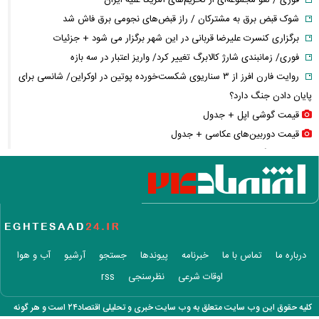
شوک قبض برق به مشترکان / راز قبض‌های نجومی برق فاش شد
برگزاری کنسرت علیرضا قربانی در این شهر برگزار می شود + جزئیات
فوری/ زمانبندی شارژ کالابرگ تغییر کرد/ واریز اعتبار در سه بازه
روایت فارن افرز از ۳ سناریوی شکست‌خورده پوتین در اوکراین/ شانسی برای
پایان دادن جنگ دارد؟
قیمت گوشی اپل + جدول
قیمت دوربین‌های عکاسی + جدول
شوک سنگین به بازار مسکن تهران / بازار ملک وارد فاز جدید
یادداشت مهم ظریف/ توازن فراگیر؛ جایگاه چین و روسیه در آینده سیاست
خارجی ایران
فوری/ شهباز شریف و عاصم منیر به عربستان می‌روند
در پی حمله به ورزشگاه لامرد/ وزیر بهداشت از خسارت‌ها و کمبودهای درمانی
منطقه گفت
درباره ما
تماس با ما
خبرنامه
پیوندها
جستجو
آرشیو
آب و هوا
۶ میلیون لیتر بنزین در روز قابل جبران است/ سی‌ان‌جی چه کمکی می‌کند؟
اوقات شرعی
نظرسنجی
rss
ترامپ درخواست زلنسکی برای موشک‌های پاتریوت بیشتر را رد کرد
بازار خودرو همچنان در مدار احتیاط + جدول
کلیه حقوق این وب سایت متعلق به وب سایت خبری و تحلیلی اقتصاد۲۴ است و هر گونه