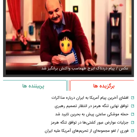
عکس / پیام دردناک ایرج طهماسب واکنش برانگیز شد
عک
برگزیده ها
پربیننده ها
افشای آخرین پیام آمریکا به ایران درباره مذاکرات
توافق نهایی تنگه هرمز در انتظار تصمیم رهبری
حمله موشکی ساعتی پیش به بحرین تایید شد
جزئیات عوارض عبور کشتی‌ها در توافق تنگه هرمز
فوری / لغو مجموعه‌ای از تحریم‌های آمریکا علیه ایران