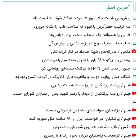
آخرین اخبار
پیش‌بینی قیمت طلا امروز ۱۵ مرداد ۱۴۰۵/ شوک به قیمت طلا
سه ترکیب خطرآفرین با قهوه که سلامت قلب را نشانه می‌رود
طالبی یا هندوانه؛ یک انتخاب سخت برای دیابتی‌ها
خطر حذف مصرف برنج در رژیم غذایی و عوارض آن
عکس / مادرانه‌های شیلا خداداد در کنار فرزندانش
رونمایی از پوکو M ۸ پاور با باتری ۸۰۰۰ میلی‌آمپرساعتی
چین از بمب افکن H-۶N با موشک هسته‌ای رونمایی کرد
شکاف میان روایت دولت و واقعیت بازار؛ کالابرگ در گرداب کسری بودجه
فیلم / روایت پزشکیان از روز حمله به بیت رهبری
فیلم / روایت پزشکیان از دیدار با رهبر شهید پس از بمباران شورای امنیت
ملی
فیلم / پزشکیان: حوادث دی ماه قابل فراموشی نیست
فیلم / پزشکیان: می‌خواستند ایران را ۴۸ ساعته مثل سوریه کنند
عکس / قاب عاشقانه همایون شجریان و دخترش
فیلم / توضیحات پزشکیان درباره نحوه ارتباط با رهبری