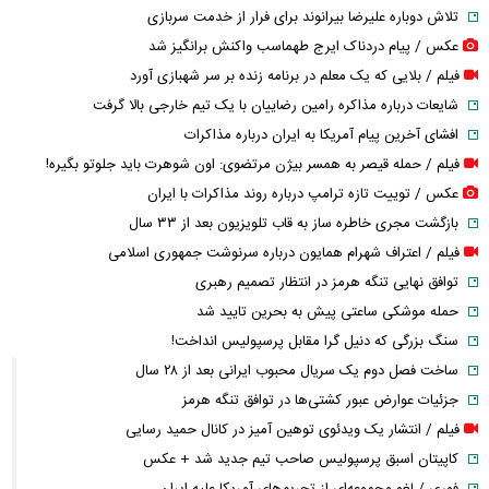
تلاش دوباره علیرضا بیرانوند برای فرار از خدمت سربازی
عکس / پیام دردناک ایرج طهماسب واکنش برانگیز شد
فیلم / بلایی که یک معلم در برنامه زنده بر سر شهبازی آورد
شایعات درباره مذاکره رامین رضاییان با یک تیم خارجی بالا گرفت
افشای آخرین پیام آمریکا به ایران درباره مذاکرات
فیلم / حمله قیصر به همسر بیژن مرتضوی: اون شوهرت باید جلوتو بگیره!
عکس / توییت تازه ترامپ درباره روند مذاکرات با ایران
بازگشت مجری خاطره ساز به قاب تلویزیون بعد از ۳۳ سال
فیلم / اعتراف شهرام همایون درباره سرنوشت جمهوری اسلامی
توافق نهایی تنگه هرمز در انتظار تصمیم رهبری
حمله موشکی ساعتی پیش به بحرین تایید شد
سنگ بزرگی که دنیل گرا مقابل پرسپولیس انداخت!
ساخت فصل دوم یک سریال محبوب ایرانی بعد از ۲۸ سال
جزئیات عوارض عبور کشتی‌ها در توافق تنگه هرمز
فیلم / انتشار یک ویدئوی توهین آمیز در کانال حمید رسایی
کاپیتان اسبق پرسپولیس صاحب تیم جدید شد + عکس
فوری / لغو مجموعه‌ای از تحریم‌های آمریکا علیه ایران