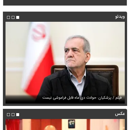
ویدئو
فیلم / پزشکیان: حوادث دی ماه قابل فراموشی نیست
فی
عکس