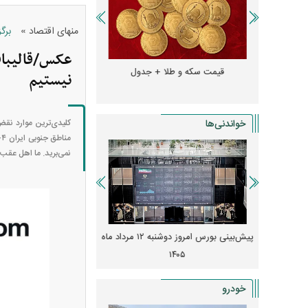
»
منهای اقتصاد
برگ
عکس/قالیباف
و + جدول
قیمت سکه و طلا + جدول
قیمت دلار، یورو و سایر 
نیستیم
خواندنی‌ها
نمی‌برید. ما اهل عقب
 از افت شدید
پیش‌بینی بورس امروز دوشنبه ۱۲ مرداد ماه
زنگ خطر انباشت نیاز در 
و نصب‌ها
۱۴۰۵
قیمت‌ها فشرده
خودرو