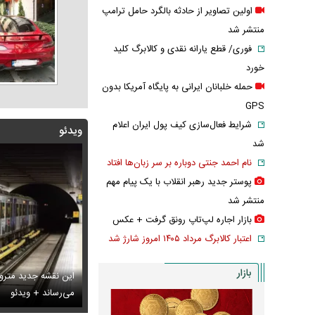
اولین تصاویر از حادثه بالگرد حامل ترامپ
منتشر شد
فوری/ قطع یارانه نقدی و کالابرگ کلید
خورد
حمله خلبانان ایرانی به پایگاه آمریکا بدون
GPS
شرایط فعال‌سازی کیف پول ایران اعلام
ویدئو
شد
نام احمد جنتی دوباره بر سر زبان‌ها افتاد
پوستر جدید رهبر انقلاب با یک پیام مهم
منتشر شد
بازار اجاره لپ‌تاپ رونق گرفت + عکس
اعتبار کالابرگ مرداد ۱۴۰۵ امروز شارژ شد
بازار
این نقشه جدید متروی
بانان ایرانی به پایگاه آمریکا بدون GPS
تایل جدید صابر ابر در فضای مجازی پربازدید شد
می‌رساند + ویدئو
عکس دیده‌نشده 