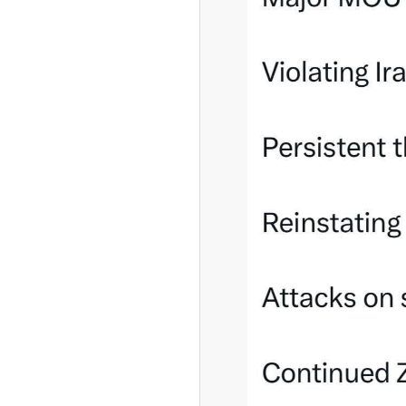
ه آزاد تهران؛ مناظره
ا تحت تأثیر قرار داد
چین از بمب افکن H-۶N با موشک هسته‌ای
ی کرد