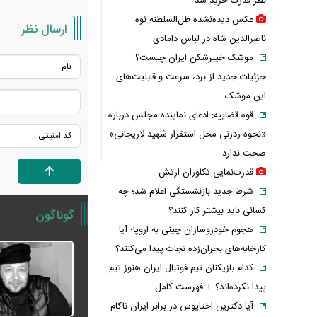
نظر قدرت خرید شد
عکس دیده‌نشده ظل‌السلطنه نوه
ارسال نظر
ناصرالدین شاه در لباس دامادی
موشک خیبرشکن ایران چیست؟
جزئیات جدید از برد، سرعت و قابلیت‌های
این موشک
قوه قضاییه: ادعای نماینده مجلس درباره
«نحوه ردزنی محل استقرار شهید لاریجانی»
صحت ندارد
قدرت‌نمایی تکاوران ارتش
شرط جدید بازنشستگی اعلام شد؛ چه
کسانی باید بیشتر کار کنند؟
گوناگون
هجوم خودروسازان چینی به اروپا؛ آیا
کارخانه‌های بحران‌زده نجات پیدا می‌کنند؟
کدام بازیکنان تیم فوتبال ایران هنوز تیم
پیدا نکرده‌اند؟ + فهرست کامل
آیا دکترین اختاپوس در برابر ایران ناکام