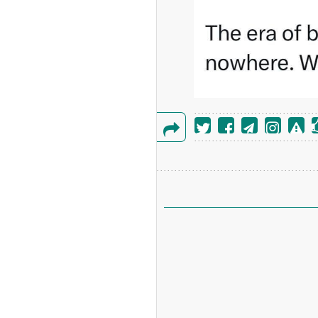
گزارش
خطا