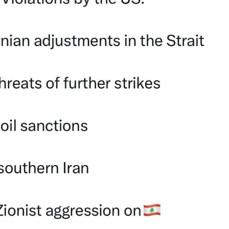
دید شد/ اولین
هجوم خودروسازان چینی به اروپا؛ آیا
واردات خودرو از منطق
 سیاسی + جدول
کارخانه‌های بحران‌زده نجات پیدا می‌کنند؟
داغی که بازار خودرو ر
فند؛ قدرت تهدید
رونمایی از پوکو M ۸ پاور با باتری ۸۰۰۰
 است؟
میلی‌آمپرساعتی
رونمای