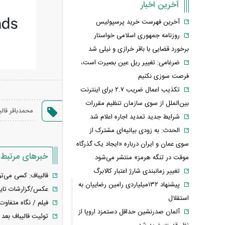
آخرین اخبار
آخرین فهرست خرید پرسپولیس
روزنامه جمهوری اسلامی خواستار
برخورد قضایی با باقر خرازی و نیلی شد
ضرغامی: تغییر ریل عین بصیرت است،
فرصت سوزی نکنیم
تکذیب اعمال ضریب ۲.۷ برای اینترنت
بین‌الملل از سوی سازمان تنظیم مقررات
محمدباقر قالی
شرایط جدید تمدید اجاره اعلام شد
الحدث: به زودی بیانیه‌ای مشترک از
سوی عمان و ایران درباره «ایجاد یک گذرگاه
خبرهای مرتبط
موقت در تنگه هرمز» منتشر می‌شود
تغییر زمانبندی‌ شارژ اعتبار کالابرگ
قالیباف: کسی می‌تو
پیشنهاد ۱۳۲میلیاردی رامین رضاییان به
عکس/گزارشات تایید
استقلال
فیلم / نگاه متفاوت 
آلمان صدرنشین حداقل دستمزد اروپا از
توئیت قالیباف بعد ا