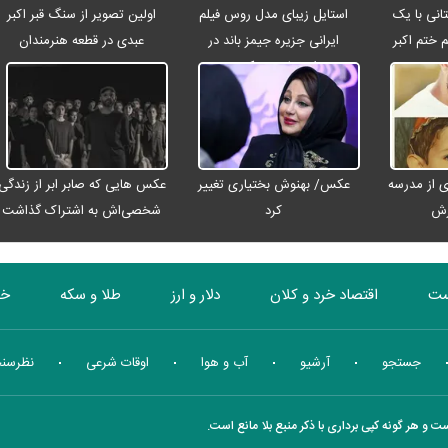
انی با یک
استایل زیبای مدل روس فیلم
اولین تصویر از سنگ قبر اکبر
م ختم اکبر
ایرانی جزیره جیمز باند در
عبدی در قطعه هنرمندان
ت
اصفهان + عکس
 از مدرسه
عکس/ بهنوش بختیاری تغییر
عکس هایی که صابر ابر از زندگی
رش
کرد
شخصی‌اش به اشتراک گذاشت
ست
اقتصاد خرد و کلان
دلار و ارز
طلا و سکه
خو
بورس
انرژی
چندرسانه ای
منهای اقتصاد
جستجو
آرشیو
آب و هوا
اوقات شرعی
نظرسن