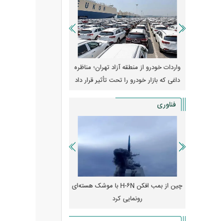
وپا؛ آیا
واردات خودرو از منطقه آزاد تهران؛ مناظره
قیمت خودرو وارد فاز ج
دا می‌کنند؟
داغی که بازار خودرو را تحت تأثیر قرار داد
واکنش بازار به تحولات
فناوری
رونمایی از پوکو M ۸ پاور با باتری ۸۰۰۰
چین از بمب افکن H-۶N با موشک هسته‌ای
پهپاد رهگیر یا موشک پدا
رونمایی کرد
کدامیک بیشتر