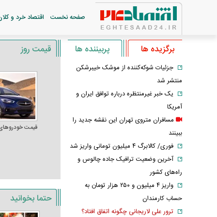
صفحه نخست
اقتصاد خرد و کلان
برگزیده ها
پربیننده ها
قیمت روز
جزئیات شوکه‌کننده از موشک خیبرشکن
منتشر شد
یک خبر غیرمنتظره درباره توافق ایران و
آمریکا
مسافران متروی تهران این نقشه جدید را
قیمت خودرو‌های
ببینند
فوری/ کالابرگ ۴ میلیون تومانی واریز شد
آخرین وضعیت ترافیک جاده چالوس و
راه‌های کشور
واریز ۴ میلیون و ۲۵۰ هزار تومان به
حتما بخوانید
حساب کارمندان
ترور علی لاریجانی چگونه اتفاق افتاد؟