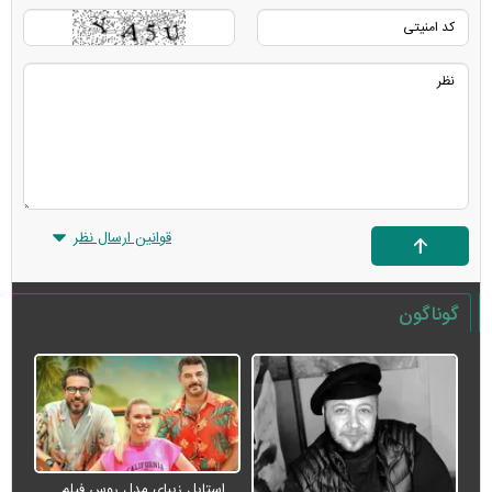
قوانین ارسال نظر
گوناگون
استایل زیبای مدل روس فیلم