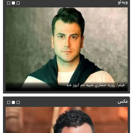
ویدئو
فیلم/ روزبه حصاری شبیه تام کروز شد
سی
عکس