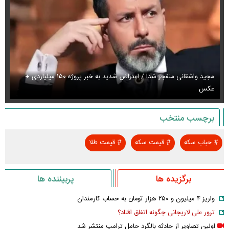
مجید واشقانی منفجر شد! / اعتراض شدید به خبر پروژه ۱۵۰ میلیاردی +
عکس
عک
برچسب منتخب
#
حباب سکه
#
قیمت سکه
#
قیمت طلا
برگزیده ها
پربیننده ها
واریز ۴ میلیون و ۲۵۰ هزار تومان به حساب کارمندان
ترور علی لاریجانی چگونه اتفاق افتاد؟
اولین تصاویر از حادثه بالگرد حامل ترامپ منتشر شد