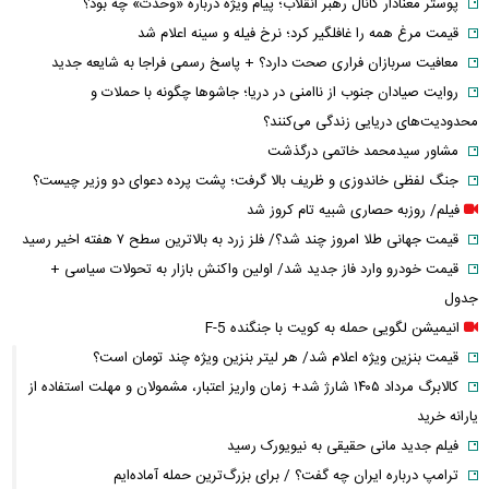
پوستر معنادار کانال رهبر انقلاب؛ پیام ویژه درباره «وحدت» چه بود؟
قیمت مرغ همه را غافلگیر کرد؛ نرخ فیله و سینه اعلام شد
معافیت سربازان فراری صحت دارد؟ + پاسخ رسمی فراجا به شایعه جدید
روایت صیادان جنوب از ناامنی در دریا؛ جاشوها چگونه با حملات و
محدودیت‌های دریایی زندگی می‌کنند؟
مشاور سیدمحمد خاتمی درگذشت
جنگ لفظی خاندوزی و ظریف بالا گرفت؛ پشت پرده دعوای دو وزیر چیست؟
فیلم/ روزبه حصاری شبیه تام کروز شد
قیمت جهانی طلا امروز چند شد؟/ فلز زرد به بالاترین سطح ۷ هفته اخیر رسید
قیمت خودرو وارد فاز جدید شد/ اولین واکنش بازار به تحولات سیاسی +
جدول
انیمیشن لگویی حمله به کویت با جنگنده F-5
قیمت بنزین ویژه اعلام شد/ هر لیتر بنزین ویژه چند تومان است؟
کالابرگ مرداد ۱۴۰۵ شارژ شد+ زمان واریز اعتبار، مشمولان و مهلت استفاده از
یارانه خرید
فیلم جدید مانی حقیقی به نیویورک رسید
ترامپ درباره ایران چه گفت؟ / برای بزرگ‌ترین حمله آماده‌ایم