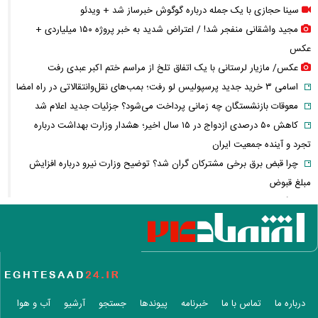
سینا حجازی با یک جمله درباره گوگوش خبرساز شد + ویدئو
مجید واشقانی منفجر شد! / اعتراض شدید به خبر پروژه ۱۵۰ میلیاردی +
عکس
عکس/ مازیار لرستانی با یک اتفاق تلخ از مراسم ختم اکبر عبدی رفت
اسامی ۳ خرید جدید پرسپولیس لو رفت؛ بمب‌های نقل‌وانتقالاتی در راه امضا
معوقات بازنشستگان چه زمانی پرداخت می‌شود؟ جزئیات جدید اعلام شد
کاهش ۵۰ درصدی ازدواج در ۱۵ سال اخیر؛ هشدار وزارت بهداشت درباره
تجرد و آینده جمعیت ایران
چرا قبض برق برخی مشترکان گران شد؟ توضیح وزارت نیرو درباره افزایش
مبلغ قبوض
جنگ ایران، سود میلیاردی نفتی‌ها؛ چه کسانی از بحران انرژی سود می‌برند؟
مذاکرات ایران و آمریکا دوباره خبرساز شد؛ ونس چه گفت؟
وقتی درمان خصوصی لوکس می‌شود؛ سهم هزینه‌های پزشکی از حقوق مردم
چقدر است؟
بازار سهام جان گرفت؛ نقدینگی چرا دوباره به بورس برگشت؟
تنگه هرمز دوباره جنجالی شد/ انتقاد شریعتمداری از مذاکرات ایران و عمان
درباره ما
تماس با ما
خبرنامه
پیوندها
جستجو
آرشیو
آب و هوا
کشتی عربستان هدف موشک بالستیک قرار گرفت