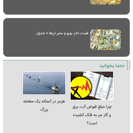
قیمت دلار، یورو و سایر ارز‌ها + جدول
حتما بخوانید
هرمز در آستانه یک معامله
چرا مبلغ قبوض آب، برق
بزرگ
و گاز سر به فلک کشیده
است؟