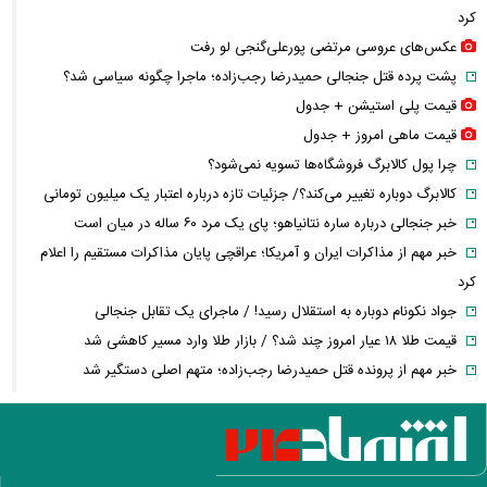
کرد
عکس‌های عروسی مرتضی پورعلی‌گنجی لو رفت
پشت پرده قتل جنجالی حمیدرضا رجب‌زاده؛ ماجرا چگونه سیاسی شد؟
قیمت پلی استیشن + جدول
قیمت ماهی امروز + جدول
چرا پول کالابرگ فروشگاه‌ها تسویه نمی‌شود؟
کالابرگ دوباره تغییر می‌کند؟/ جزئیات تازه درباره اعتبار یک میلیون تومانی
خبر جنجالی درباره ساره نتانیاهو؛ پای یک مرد ۶۰ ساله در میان است
خبر مهم از مذاکرات ایران و آمریکا؛ عراقچی پایان مذاکرات مستقیم را اعلام
کرد
جواد نکونام دوباره به استقلال رسید! / ماجرای یک تقابل جنجالی
قیمت طلا ۱۸ عیار امروز چند شد؟ / بازار طلا وارد مسیر کاهشی شد
خبر مهم از پرونده قتل حمیدرضا رجب‌زاده؛ متهم اصلی دستگیر شد
قیمت واقعی بنزین مشخص شد؛ دولت برای هر لیتر چقدر یارانه می‌دهد؟
افزایش نرخ حواله دلار در بازار ارز؛ قیمت دلار امروز چند شد؟
سقوط تاریخی ذخایر نفت آمریکا؛ رکورد سال ۲۰۲۱ هم شکسته شد