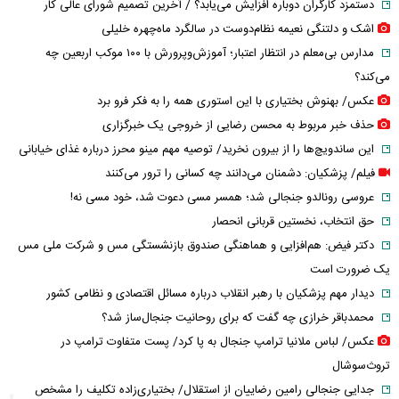
دستمزد کارگران دوباره افزایش می‌یابد؟ / آخرین تصمیم شورای عالی کار
اشک و دلتنگی نعیمه نظام‌دوست در سالگرد ماه‌چهره خلیلی
مدارس بی‌معلم در انتظار اعتبار؛ آموزش‌وپرورش با ۱۰۰ موکب اربعین چه
می‌کند؟
عکس/ بهنوش بختیاری با این استوری همه را به فکر فرو برد
حذف خبر مربوط به محسن رضایی از خروجی یک خبرگزاری
این ساندویچ‌ها را از بیرون نخرید/ توصیه مهم مینو محرز درباره غذای خیابانی
فیلم/ پزشکیان: دشمنان می‌دانند چه کسانی را ترور می‌کنند
عروسی رونالدو جنجالی شد؛ همسر مسی دعوت شد، خود مسی نه!
حق انتخاب، نخستین قربانی انحصار
دکتر فیض: هم‌افزایی و هماهنگی صندوق بازنشستگی مس و شرکت ملی مس
یک ضرورت است
دیدار مهم پزشکیان با رهبر انقلاب درباره مسائل اقتصادی و نظامی کشور
محمدباقر خرازی چه گفت که برای روحانیت جنجال‌ساز شد؟
عکس/ لباس ملانیا ترامپ جنجال به پا کرد/ پست متفاوت ترامپ در
تروث‌سوشال
جدایی جنجالی رامین رضاییان از استقلال/ بختیاری‌زاده تکلیف را مشخص