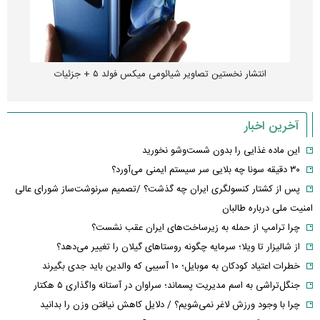
انتشار نخستین تصاویر شیائومی میکس فولد ۵ + جزئیات
آخرین اخبار
این ماده غذایی را بدون شست‌وشو نخورید
۳۰ دقیقه سونا چه بلایی سر سیستم ایمنی می‌آورد؟
پس از کشتار کنسولگری ایران چه گذشت؟ /تصمیم سرنوشت‌ساز شورای عالی
امنیت ملی درباره طالبان
چرا ترامپ از حمله به زیرساخت‌های ایران عقب نشست؟
از شالیزار تا ویلا؛ سرمایه چگونه روستاهای گیلان را تغییر می‌دهد؟
خطرات اعتیاد کودکان به موبایل؛ ۱۰ آسیبی که والدین باید جدی بگیرند
جنگل‌تراشی به اسم مدیریت پسماند؛ سراوان در آستانه واگذاری ۵ هکتار
چرا با وجود ورزش لاغر نمی‌شویم؟ / دلایل کاهش نیافتن وزن را بدانید