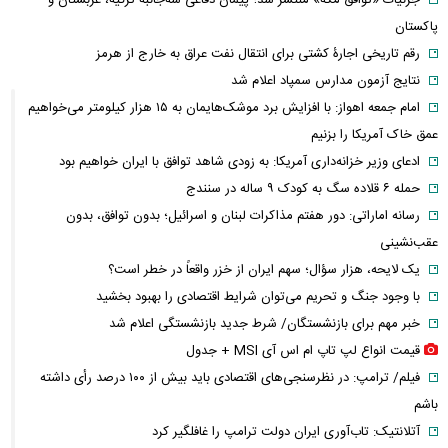
جزئیات «توافق مکه» منتشر شد؛ پیمان دفاعی سه‌جانبه ترکیه، عربستان و
پاکستان
رقم تاریخی اجارۀ کشتی برای انتقال نفت عراق به خارج از هرمز
نتایج آزمون مدارس سمپاد اعلام شد
امام‌ جمعه اهواز: با افزایش برد موشک‌هایمان به ۱۵ هزار کیلومتر می‌خواهیم
عمق خاک آمریکا را بزنیم
ادعای وزیر خزانه‌داری آمریکا: به زودی شاهد توافق با ایران خواهیم بود
حمله ۶ قلاده سگ به کودک ۹ ساله در سنندج
رسانه اماراتی: دور هفتم مذاکرات لبنان و اسرائیل؛ بدون توافق، بدون
عقب‌نشینی
یک لایحه، هزار سؤال؛ سهم ایران از خزر واقعاً در خطر است؟
با وجود جنگ و تحریم می‌توان شرایط اقتصادی را بهبود بخشید
خبر مهم برای بازنشستگان/ شرط جدید بازنشستگی اعلام شد
قیمت انواع لپ تاپ ام اس آی MSI + جدول
فیلم/ ترامپ: در نظرسنجی‌های اقتصادی باید بیش از ۱۰۰ درصد رأی داشته
باشم
آتلانتیک: تاب‌آوری ایران دولت ترامپ را غافلگیر کرد