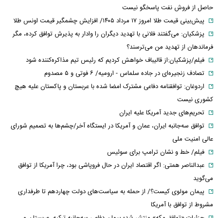
حاصل از فروش نفت پاسخگو نیست
پیش‌بینی قیمت طلا امروز ۱۷ مرداد ۱۴۰۵/ افزایش چشمگیر قیمت اونس طلا
پزشکیان: می‌گفتند فلانی با تهدید دیگران را وادار به پذیرش توافق کرده، مگر
فرماندهان از تهدید من می‌ترسند؟
فیلم/پزشکیان:از قالیباف خواهش کردیم که رئیس تیم مذاکره‌کننده شود
تصادف زنجیره‌ای در جاده سلماس - ارومیه/ ۶ فوتی و ۵ مصدوم
اردوغان: توافقنامه دفاعی مشترک امضا شده با عربستان و پاکستان علیه هیچ
کشوری نیست
تحریم‌های جدید آمریکا علیه ایران
توافق سه‌جانبه ایران، عمان و آمریکا در ایستگاه آخر/چشم‌ها به تصمیم شورای
عالی امنیت ملی
فیلم/ خط و نشان ترامپ برای سوئیس
عبدالناصر همتی: اگر اقتصاد ایران در حال فروپاشی بود، چرا آمریکا از توافق
می‌گوید
پیمان مولوی کیست؟/ از حمله به سیاست‌های دولت چهاردهم تا طرفداری
مشروط از توافق با آمریکا