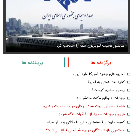
سانسور عجیب تلویزیون همه را متعجب کرد
اس
برگزیده ها
پربیننده ها
تحریم‌های جدید آمریکا علیه ایران
کنایه تند همتی به آمریکا
پیمان مولوی کیست؟
جزئیات «توافق مکه» منتشر شد
فیلم/ ماجرای غیبت سردار رادان در جلسه بیت رهبری
فوری/ جزئیات جدید از مذاکرات تنگه هرمز
کمبود دارو؛ از قفسه‌های خالی تا دلالان و بازار سیاه
مستمری بازنشستگان در چه شرایطی قطع می‌شود؟