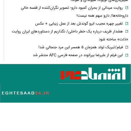
روایت میدانی از بحران کمبود دارو؛ تصویر نگران‌کننده از قفسه خالی
داروخانه‌ها/ دارو سهم همه نیست!
تغییر چهره عجیب ابرو گوندش بعد از عمل زیبایی + عکس
هشدار ظریف درباره یک خطر داخلی/ نگذاریم از دستاوردهای ایران روایت
«ذلت» ساخته شود
فیلم/تبریک تولد همزمان ۵ همسر این مرد جنجالی شد!
این فیلم از علیرضا بیرانوند در صفحه فارسی AFC منتشر شد
فارن پالیسی: موضوع ایران در اختیار دولت آتی اسرائیل نیست/ اپوزیسیون،
این بار نتانیاهو را از پای در می‌آورند؟
آلت‌کوین‌ها در دوئل صعود و سقوط/ سولانا سبزپوش شد، شیبا و گرام زیر
فشار فروش
فیلم/ تفحص اهالی میناب برای یافتن پیکر شهدای مدرسه شجره طیبه
عکس زیرخاکی از محبوبترین محله تهران ۵۰ سال
درباره ما
تماس با ما
خبرنامه
پیوندها
جستجو
آرشیو
آب و هوا
دلیل ۱۵ روز بی‌خبری از حمیدرضا رجب‌زاده فاش شد / مداح جوان چگونه به
اوقات شرعی
نظرسنجی
rss
قتل رسید؟
تعرفه دفاتر اسناد رسمی ۳۰ تا ۳۵ درصد گران شد
کلیه حقوق این وب سایت متعلق به وب سایت خبری و تحلیلی اقتصاد۲۴ است و هر گونه