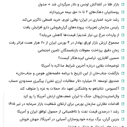
بازار طلا در کشاکش اونس و دلار سرگردان شد + جدول
روستاییان دهک‌های ۶ تا ۱۰ حق بیمه می‌پردازند
رشد خرید اعتباری در ایران؛ وقتی تورم، خرید قسطی ناگزیر می‌کند
رئیس سازمان تعزیرات: پرونده‌های گران‌فروشی دارو افزایش یافت
از واردات مرغ بی نیاز شدیم/ قیمت‌ها کاهش می‌یابد؟
مجموع ارزش بازار اوراق بهادار در ۴ بورس ایران از ۲۰ هزار همت فراتر رفت
زمان دقیق پرداخت معوقات بازنشستگان تامین اجتماعی
حسین آقایاری، تراستی ابربدهکار کیست؟
توضیحات بقایی درباره آخرین شرایط مذاکره با آمریکا
بازگشت جناب‌خان از این تاریخ با برنامه «قصه‌های هومن و جناب‌خان»
صندوق توسعه: ۱۷ میلیارد دلار مطالبات ارزی نفتی/ پیگیری مسدودی حساب
آکسیوس: نتانیاهو به واشنگتن تعهد داد حملات به غزه را متوقف کند
وال‌استریت‌ژرونال: جنگ با ایران ضعف‌های ارتش آمریکا را رو کرد
اقدامات نظارتی سازمان بورس برای ارتقای شفافیت بازار سرمایه در تیر ۱۴۰۵
رشد ۱ درصدی قیمت نفت با نااطمینانی از حصول توافق ایران و آمریکا
بنزینِ گران، برگ برنده خودروسازان آسیایی در آمریکا/ جهش فروش
هیبریدی‌های تویوتا، هیوندای و هوندا