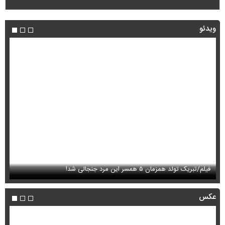
ویدئو
فیلم/تبریک تولد همزمان ۵ همسر این مرد جنجالی شد!
ای
عکس