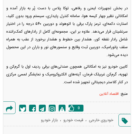
در بخش تجهیزات ایمنی و رفاهی، توکا پلاس با دست پُر به بازار آمده و
امکاناتی نظیر چهار کیسه هوا، سامانه کنترل پایداری، سیستم ورود بدون کلید،
استارت دکمه‌ای، ترمز پارک برقی با اتوهولد و دوربین ۵۴۰ درجه را در اختیار
سرنشینان قرار می‌دهد. علاوه بر این، مجموعه‌ای کامل از رادارهای کمک‌راننده
شامل رادار نقطه کور، هشدار بین خطوط و هشدار برخورد از عقب به همراه
سقف پانورامیک، دوربین ثبت وقایع و سنسورهای نور و باران در این محصول
دیده می‌شود.
کابین خودرو نیز به امکاناتی همچون صندلی‌های برقی ردیف اول با گرم‌کن و
تهویه، گرم‌کن غربیلک فرمان، آینه‌های الکتروکرومیک و نمایشگر لمسی مرکزی
در کنار کلاستر دیجیتالی تجهیز شده است.
منبع:
اقتصاد آنلاین
0
گزارش
،
،
خودروی خارجی
قیمت خودرو
بازار خودرو
خطا