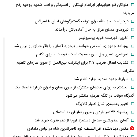
ملوانان ناو هواپیمابر آبراهام لینکلن از افسردگی و افت شدید روحیه رنج
می‌برند
درخواست حزب‌الله برای توقف گفت‌وگوهای لبنان با اسرائیل
نیروهای مسلح عراق به حال آماده‌باش درآمدند
آخرین فهرست خرید پرسپولیس
روزنامه جمهوری اسلامی خواستار برخورد قضایی با باقر خرازی و نیلی شد
ضرغامی: تغییر ریل عین بصیرت است، فرصت سوزی نکنیم
تکذیب اعمال ضریب ۲.۷ برای اینترنت بین‌الملل از سوی سازمان تنظیم
مقررات
شرایط جدید تمدید اجاره اعلام شد
الحدث: به زودی بیانیه‌ای مشترک از سوی عمان و ایران درباره «ایجاد یک
گذرگاه موقت در تنگه هرمز» منتشر می‌شود
تغییر زمانبندی‌ شارژ اعتبار کالابرگ
پیشنهاد ۱۳۲میلیاردی رامین رضاییان به استقلال
آلمان صدرنشین حداقل دستمزد اروپا از نظر قدرت خرید شد
عکس دیده‌نشده ظل‌السلطنه نوه ناصرالدین شاه در لباس دامادی
موشک خیبرشکن ایران چیست؟ جزئیات جدید از برد، سرعت و قابلیت‌های