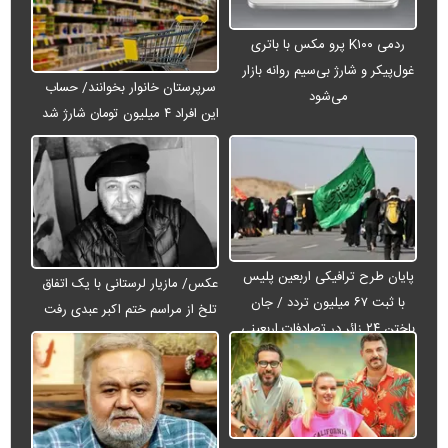
ردمی K۱۰۰ پرو مکس با باتری
غول‌پیکر و شارژ بی‌سیم روانه بازار
سرپرستان خانوار بخوانند/ حساب
می‌شود
این افراد ۴ میلیون تومان شارژ شد
پایان طرح ترافیکی اربعین پلیس
عکس/ مازیار لرستانی با یک اتفاق
با ثبت ۶۷ میلیون تردد / جان
تلخ از مراسم ختم اکبر عبدی رفت
باختن ۲۴ زائر در تصادفات اربعینی