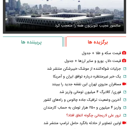
سانسور عجیب تلویزیون همه را متعجب کرد
اس
برگزیده ها
پربیننده ها
قیمت سکه و طلا + جدول
قیمت دلار، یورو و سایر ارز‌ها + جدول
جزئیات شوکه‌کننده از موشک خیبرشکن منتشر شد
یک خبر غیرمنتظره درباره توافق ایران و آمریکا
مسافران متروی تهران این نقشه جدید را ببینند
فوری/ کالابرگ ۴ میلیون تومانی واریز شد
آخرین وضعیت ترافیک جاده چالوس و راه‌های کشور
واریز ۴ میلیون و ۲۵۰ هزار تومان به حساب کارمندان
ترور علی لاریجانی چگونه اتفاق افتاد؟
اولین تصاویر از حادثه بالگرد حامل ترامپ منتشر شد