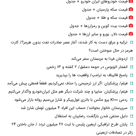
قیمت خودرو‌های ایران خودرو + جدول
قیمت سکه پارسیان + جدول
قیمت سکه و طلا + جدول
قیمت بیت کوین و رمزارز‌ها + جدول
قیمت دلار، یورو و سایر ارز‌ها + جدول
ترکیه و عراق دست به کار شدند؛ آغاز عصر صادرات نفت بدون هرمز؟/ کارت
هرمز در حال سوختن است؟
اردوغان فردا به عربستان سفر می‌کند
انفجار اتوبوس در حومه دمشق/ ۲ کشته و ۱۳ زخمی
پاسخ قالیباف به ترامپ/ واقعیت ها را بپذیرید
فیلم/ پزشکیان: اگر ارز ترجیحی را حذف نمی‌کردیم، قطعاً قحطی پیش می‌آمد
فیلم/ پزشکیان: سایپا و چند شرکت دیگر هم مثل ایران‌خودرو واگذار می‌کنیم
ردمی K۱۰۰ پرو مکس با باتری غول‌پیکر و شارژ بی‌سیم روانه بازار می‌شود
سرپرستان خانوار بخوانند/ حساب این افراد ۴ میلیون تومان شارژ شد
دلیل منتفی شدن بازگشت رضاییان به استقلال
پایان طرح ترافیکی اربعین پلیس با ثبت ۶۷ میلیون تردد / جان باختن ۲۴
زائر در تصادفات اربعینی