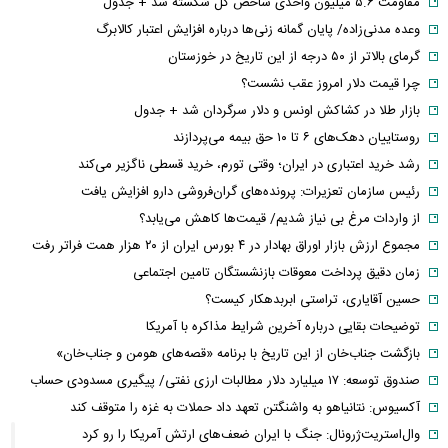
مقاومت ۵.۶ میلیون واحدی شاخص کل شکسته شد + جدول
وعده مدنی‌زاده/ پایان گمانه زنی‌ها درباره افزایش اعتبار کالابرگ
گرمای بالاتر از ۵۰ درجه از این تاریخ در خوزستان
چرا قیمت دلار امروز عقب نشست؟
بازار طلا در کشاکش اونس و دلار سرگردان شد + جدول
روستاییان دهک‌های ۶ تا ۱۰ حق بیمه می‌پردازند
رشد خرید اعتباری در ایران؛ وقتی تورم، خرید قسطی ناگزیر می‌کند
رئیس سازمان تعزیرات: پرونده‌های گران‌فروشی دارو افزایش یافت
از واردات مرغ بی نیاز شدیم/ قیمت‌ها کاهش می‌یابد؟
مجموع ارزش بازار اوراق بهادار در ۴ بورس ایران از ۲۰ هزار همت فراتر رفت
زمان دقیق پرداخت معوقات بازنشستگان تامین اجتماعی
حسین آقایاری، تراستی ابربدهکار کیست؟
توضیحات بقایی درباره آخرین شرایط مذاکره با آمریکا
بازگشت جناب‌خان از این تاریخ با برنامه «قصه‌های هومن و جناب‌خان»
صندوق توسعه: ۱۷ میلیارد دلار مطالبات ارزی نفتی/ پیگیری مسدودی حساب
آکسیوس: نتانیاهو به واشنگتن تعهد داد حملات به غزه را متوقف کند
وال‌استریت‌ژرونال: جنگ با ایران ضعف‌های ارتش آمریکا را رو کرد