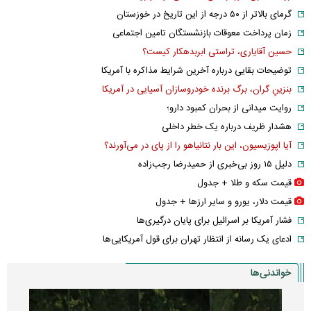
گرمای بالاتر از ۵۰ درجه از این تاریخ در خوزستان
زمان پرداخت معوقات بازنشستگان تامین اجتماعی
حسین آقایاری، تراستی ابربدهکار کیست؟
توضیحات بقایی درباره آخرین شرایط مذاکره با آمریکا
بنزینِ گران، برگ برنده خودروسازان آسیایی در آمریکا
روایت میدانی از بحران کمبود دارو؛
هشدار ظریف درباره یک خطر داخلی
آیا اپوزیسیون، این بار نتانیاهو را از پای در می‌آورند؟
دلیل ۱۵ روز بی‌خبری از حمیدرضا رجب‌زاده
قیمت سکه و طلا + جدول
قیمت دلار، یورو و سایر ارز‌ها + جدول
فشار آمریکا بر اسرائیل برای پایان درگیری‌ها
ادعای یک رسانه از انتظار تهران برای قول آمریکایی‌ها
خواندنی‌ها