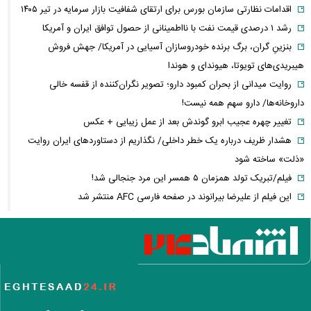
اقدامات نظارتی سازمان بورس برای ارتقای شفافیت بازار سرمایه در تیر ۱۴۰۵
رشد ۱ درصدی قیمت نفت با نااطمینانی از حصول توافق ایران و آمریکا
بنزینِ گران، برگ برنده خودروسازان آسیایی در آمریکا/ جهش فروش
هیبریدی‌های تویوتا، هیوندای و هوندا
روایت میدانی از بحران کمبود دارو؛ تصویر نگران‌کننده از قفسه خالی
داروخانه‌ها/ دارو سهم همه نیست!
تغییر چهره عجیب ابرو گوندش بعد از عمل زیبایی + عکس
هشدار ظریف درباره یک خطر داخلی/ نگذاریم از دستاوردهای ایران روایت
«ذلت» ساخته شود
فیلم/تبریک تولد همزمان ۵ همسر این مرد جنجالی شد!
این فیلم از علیرضا بیرانوند در صفحه فارسی AFC منتشر شد
فارن پالیسی: موضوع ایران در اختیار دولت آتی اسرائیل نیست/ اپوزیسیون،
این بار نتانیاهو را از پای در می‌آورند؟
آلت‌کوین‌ها در دوئل صعود و سقوط/ سولانا سبزپوش شد، شیبا و گرام زیر
فشار فروش
فیلم/ تفحص اهالی میناب برای یافتن پیکر شهدای مدرسه شجره طیبه
عکس زیرخاکی از محبوبترین محله تهران ۵۰ سال