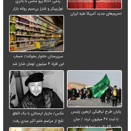
ردمی K۱۰۰ پرو مکس با باتری
غول‌پیکر و شارژ بی‌سیم روانه بازار
تحریم‌های جدید آمریکا علیه ایران
می‌شود
سرپرستان خانوار بخوانند/ حساب
این افراد ۴ میلیون تومان شارژ شد
پایان طرح ترافیکی اربعین پلیس
عکس/ مازیار لرستانی با یک اتفاق
با ثبت ۶۷ میلیون تردد / جان
تلخ از مراسم ختم اکبر عبدی رفت
باختن ۲۴ زائر در تصادفات اربعینی