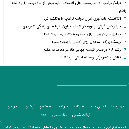
فیلم/ ترامپ: در نظرسنجی‌های اقتصادی باید بیش از ۱۰۰ درصد رأی داشته
باشم
آتلانتیک: تاب‌آوری ایران دولت ترامپ را غافلگیر کرد
پارادوکس گرانی و تورم در شمال ایران/ هزینه‌های زندگی ۲ برابری
تحلیل و پیش‌بینی بازار خودرو هفته سوم مرداد ۱۴۰۵
ریسک بزرگ استقلال روی آسانی با پنجره بسته
رشد ۴.۸ درصدی قیمت جهانی طلا در معاملات هفته
نقاش و تصویرگر برجسته ایرانی درگذشت
معاون عراقچی: در هیچ دوره‌ای هماهنگی بین میدان و دیپلماسی را مانند
حال حاضر نداشتیم
وزارت دفاع چین: به نوسازی ارتش در بالاترین سطح ادامه خواهیم داد
جزئیات توافق‌نامه دفاع مشترک مکه/ هر گونه حملهٔ مسلحانه به هر یک از
کشورها، حمله به هر سه کشور
وزارت خارجه پاکستان: پیمان دفاعی با ریاض و آنکارا برای تقویت امنیت
درباره ما
تماس با ما
خبرنامه
پیوندها
جستجو
آرشیو
آب و هوا
منطقه امضا شد
اوقات شرعی
نظرسنجی
rss
اذعان ترامپ به تاثیر جنگ با ایران بر انتخابات میان دوره‌ای آمریکا
بازار ارزهای دیجیتال در نوسان/ بیت‌کوین ۶۴ هزار دلاری و هشدار درباره
کلیه حقوق این وب سایت متعلق به وب سایت خبری و تحلیلی اقتصاد۲۴ است و هر گونه