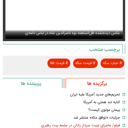
عکس دیده‌نشده ظل‌السلطنه نوه ناصرالدین شاه در لباس دامادی
سا
برچسب منتخب
#
حباب سکه
#
قیمت سکه
#
قیمت طلا
برگزیده ها
پربیننده ها
تحریم‌های جدید آمریکا علیه ایران
کنایه تند همتی به آمریکا
پیمان مولوی کیست؟
جزئیات «توافق مکه» منتشر شد
فیلم/ ماجرای غیبت سردار رادان در جلسه بیت رهبری