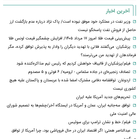
آخرین اخبار
وزیر نفت در عملکرد خود موفق نبوده است/ پاک نژاد درباره عدم بازگشت ارز
حاصل از فروش نفت پاسخگو نیست
پیش‌بینی قیمت طلا امروز ۱۷ مرداد ۱۴۰۵/ افزایش چشمگیر قیمت اونس طلا
پزشکیان: می‌گفتند فلانی با تهدید دیگران را وادار به پذیرش توافق کرده، مگر
فرماندهان از تهدید من می‌ترسند؟
فیلم/پزشکیان:از قالیباف خواهش کردیم که رئیس تیم مذاکره‌کننده شود
تصادف زنجیره‌ای در جاده سلماس - ارومیه/ ۶ فوتی و ۵ مصدوم
اردوغان: توافقنامه دفاعی مشترک امضا شده با عربستان و پاکستان علیه هیچ
کشوری نیست
تحریم‌های جدید آمریکا علیه ایران
توافق سه‌جانبه ایران، عمان و آمریکا در ایستگاه آخر/چشم‌ها به تصمیم شورای
عالی امنیت ملی
فیلم/ خط و نشان ترامپ برای سوئیس
عبدالناصر همتی: اگر اقتصاد ایران در حال فروپاشی بود، چرا آمریکا از توافق
می‌گوید