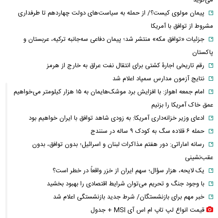
پیمان مولوی کیست؟/ از حمله به سیاست‌های دولت چهاردهم تا طرفداری
مشروط از توافق با آمریکا
جزئیات «توافق مکه» منتشر شد؛ پیمان دفاعی سه‌جانبه ترکیه، عربستان و
پاکستان
رقم تاریخی اجارۀ کشتی برای انتقال نفت عراق به خارج از هرمز
نتایج آزمون مدارس سمپاد اعلام شد
امام‌ جمعه اهواز: با افزایش برد موشک‌هایمان به ۱۵ هزار کیلومتر می‌خواهیم
عمق خاک آمریکا را بزنیم
ادعای وزیر خزانه‌داری آمریکا: به زودی شاهد توافق با ایران خواهیم بود
حمله ۶ قلاده سگ به کودک ۹ ساله در سنندج
رسانه اماراتی: دور هفتم مذاکرات لبنان و اسرائیل؛ بدون توافق، بدون
عقب‌نشینی
یک لایحه، هزار سؤال؛ سهم ایران از خزر واقعاً در خطر است؟
با وجود جنگ و تحریم می‌توان شرایط اقتصادی را بهبود بخشید
خبر مهم برای بازنشستگان/ شرط جدید بازنشستگی اعلام شد
قیمت انواع لپ تاپ ام اس آی MSI + جدول