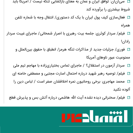
سی‌ان‌ان: توافق ایران و عمان به معنای بازگشایی تنگه نیست / آمریکا باید
شروط بیشتری را برآورده کند
فعال‌سازی کیف پول ایران با یک کد دستوری/ انتقال وجه با شماره تلفن
همراه
فیلم/ سردار کوثری: جلسه بیت رهبری با اصرار شمخانی/ ماجرای غیبت سردار
رادان!
فوری/ جزئیات جدید از مذاکرات تنگه هرمز/ انطباق با حقوق بین‌الملل و
ممنوعیت عبور ناوهای آمریکا
سردار آزمون در استقلال؟ / ماجرای تماس بختیاری‌زاده با مهاجم تیم ملی
فیلم/ توصیه رهبر شهید درباره احتمال اسارت مجتبی و مصطفی خامنه ای
محمد مهاجری: برخی روحانیون نمره اخلاقشان صفر است / لباس دین را
آلوده نکنید
فیلم/ سخنرانی دیده نشده آیت الله هاشمی درباره آتش بس و پذیرش قطع
نامه۵۹۸
کمبود دارو؛ از قفسه‌های خالی تا دلالان و بازار سیاه/ داروی چندصد هزار
تومانی، چند میلیونی فروخته می‌شود
محدودیت‌های ترافیکی جاده چالوس و هزار اعلام شد