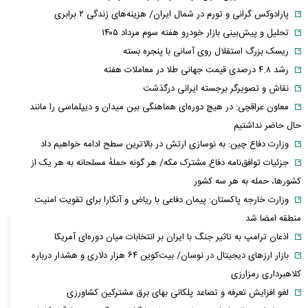
پارادوکس گرانی و تورم در شمال ایران/ هزینه‌های زندگی ۲ برابری
تحلیل و پیش‌بینی بازار خودرو هفته سوم مرداد ۱۴۰۵
ریسک بزرگ استقلال روی آسانی با پنجره بسته
رشد ۴.۸ درصدی قیمت جهانی طلا در معاملات هفته
نقاش و تصویرگر برجسته ایرانی درگذشت
معاون عراقچی: در هیچ دوره‌ای هماهنگی بین میدان و دیپلماسی را مانند
حال حاضر نداشتیم
وزارت دفاع چین: به نوسازی ارتش در بالاترین سطح ادامه خواهیم داد
جزئیات توافق‌نامه دفاع مشترک مکه/ هر گونه حملهٔ مسلحانه به هر یک از
کشورها، حمله به هر سه کشور
وزارت خارجه پاکستان: پیمان دفاعی با ریاض و آنکارا برای تقویت امنیت
منطقه امضا شد
اذعان ترامپ به تاثیر جنگ با ایران بر انتخابات میان دوره‌ای آمریکا
بازار ارزهای دیجیتال در نوسان/ بیت‌کوین ۶۴ هزار دلاری و هشدار درباره
کلاهبرداری رمزارزی
لغو افزایش تعرفه و تصاعد پلکانی بهای برق مشترکین کشاورزی