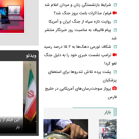
شرایط بازنشستگی زنان و مردان اعلام شد
فیلم/ مذاکرات باعث بروز جنگ شد؟
روایت تازه سپاه از جنگ ایران و آمریکا
پیام قالیباف به مناسبت روز خبرنگار منتشر
شد
شکاف تورمی دهک‌ها به ۱۵.۲ درصد رسید
ترامپ نشست خبری خود را به دلیل جنگ
ویدئو
لغو کرد!
پشت پرده تلاش تندروها برای استعفای
پزشکیان
پرواز سوخت‌رسان‌های آمریکایی در خلیج
فارس
بازار
ن خطاب به خبرنگاران چه گفت؟ /تأکید رئیس‌جمهور بر
این فیلم از رهبر انق
 انسجام
س جدید هدی زین‌العابدین همه را غافلگیر کرد
بار
لیونل مسی عزا