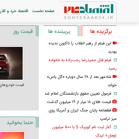
صفحه نخست
اقتصاد خرد و کلان
برگزیده ها
پربیننده ها
قیمت روز
این فیلم از رهبر انقلاب را تاکنون ندیده
بودید
فیلم قتل حمیدرضا رجب‌زاده به خانواده
رسید
شادمهر بعد از ۲۸ سال دوباره «گل یاس»
خواند
قیمت خودرو‌های
فرمول تعیین حقوق بازنشستگان اعلام شد
قیمت طلای ۱۸ عیار از ۱۹ میلیون گذشت
قطعنامه پایان جنگ ایران و آمریکا روی
میز ترامپ
حتما بخوانید
آغاز ثبت نام کوییک S با ۵۰۰ میلیون
تومان+ لینک