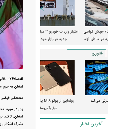
جهش گواهی
امتیاز واردات خودرو ۳ میلیارد تومان! / رانت
ناطق آزاد
جدید در بازار خودرو چیست؟
کوییک S با ۵۰۰ 
ثبت نام
فناوری
اقتصاد۲۴-
قائم‌
ایشان به حرم مط
مصطفی فیضی افز
ی‌کند
رونمایی از پوکو M ۸ پاور با باتری ۸۰۰۰
چین
میلی‌آمپرساعتی
رونمایی کر
وی در مورد محل
ایشان، تاکید بر
آخرین اخبار
تشرف اشکالی وا