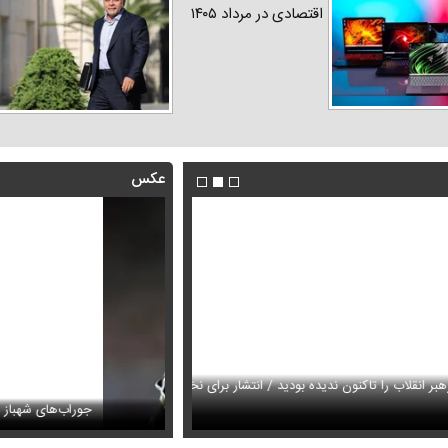
اقتصادی در مرداد ۱۴۰۵
عکس
لاب را تاکنون ندیده بودید / انتشار برای نخستین
دار شد + عکس
جوراب‌های شهباز شریف خبرس
فیلم / وداع تلخ مردم قم با داماد 