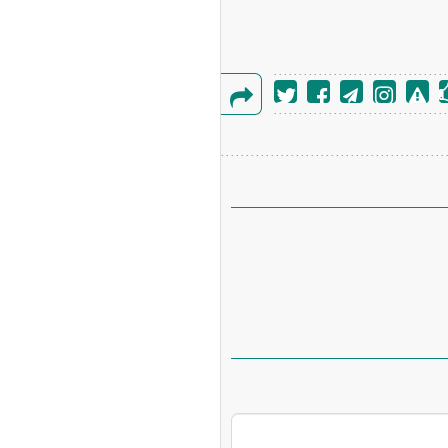
گزارش
خطا