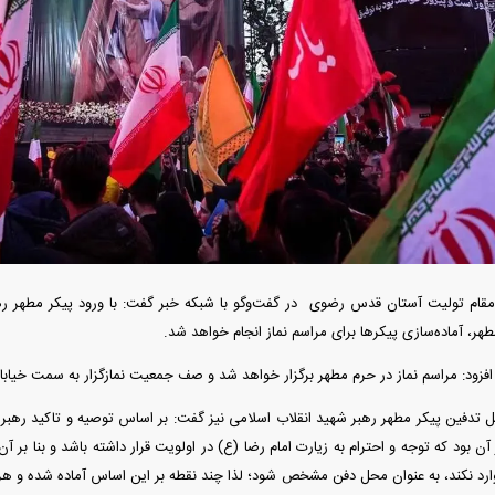
آغاز ثبت نام سایپا از امروز ۱۷ مرداد ۱۴۰۵؛
واردات خودرو گران‌تر شد/ جهش گواهی
میلیون تومان بخرید + لینک
اسقاط و محدودیت جدید در مناطق آزاد
جدید در بازار
مقام تولیت آستان قدس رضوی در گفت‌و‌گو با شبکه خبر گفت: با ورود پیکر مطهر رهب
هر، آماده‌سازی پیکر‌ها برای مراسم نماز انجام خواهد شد.
ود: مراسم نماز در حرم مطهر برگزار خواهد شد و صف جمعیت نمازگزار به سمت خیابان
 از بمب افکن H-۶N با موشک هسته‌ای
هوش مصنوعی خودزنی می‌کند
د
میلی‌آم
 تدفین پیکر مطهر رهبر شهید انقلاب اسلامی نیز گفت: بر اساس توصیه و تاکید رهبر
 آن بود که توجه و احترام به زیارت امام رضا (ع) در اولویت قرار داشته باشد و بنا بر آ
رد نکند، به عنوان محل دفن مشخص شود؛ لذا چند نقطه بر این اساس آماده شده و هر 