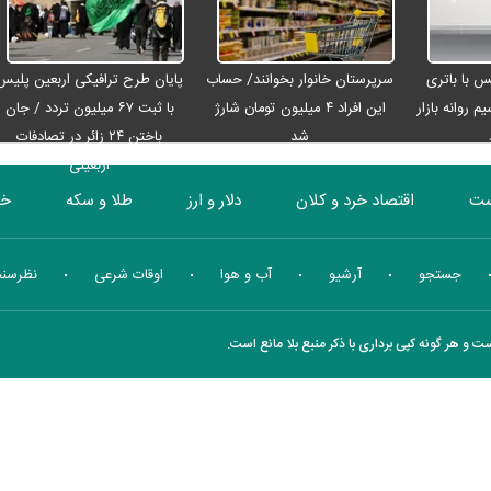
رو مکس با باتری
سرپرستان خانوار بخوانند/ حساب
پایان طرح ترافیکی اربعین پلیس
م روانه بازار
این افراد ۴ میلیون تومان شارژ
با ثبت ۶۷ میلیون تردد / جان
شد
باختن ۲۴ زائر در تصادفات
اربعینی
ست
اقتصاد خرد و کلان
دلار و ارز
طلا و سکه
خو
بورس
انرژی
چندرسانه ای
منهای اقتصاد
جستجو
آرشیو
آب و هوا
اوقات شرعی
نظرسن