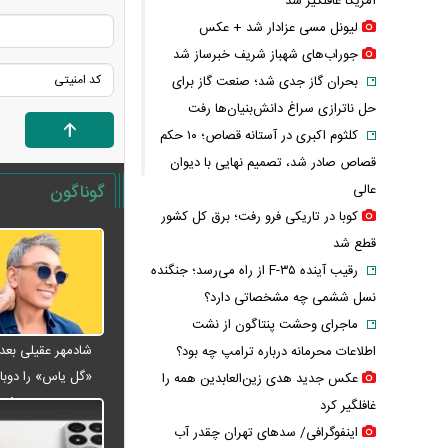
آمریکا غافلگیر شد
لیونل مسی عزادار شد + عکس
جوراب‌های شهباز شریف خبرساز شد
بحران گاز جدی شد؛ صنعت گاز برای
حل ناترازی سراغ دانش‌بنیان‌ها رفت
کلثوم اکبری در آستانه قصاص؛ ۱۰ حکم
قصاص صادر شد، تصمیم نهایی با دیوان
عالی
گوناگون
کوبا در تاریکی فرو رفت؛ برق کل کشور
قطع شد
رقیب آینده F-۳۵ از راه می‌رسد؛ جنگنده
نسل ششمی چه مشخصاتی دارد؟
ماجرای وحشت پنتاگون از نشت
اطلاعات محرمانه درباره ترامپ چه بود؟
«گل یاس» را دوبار
عکس جدید هدی زین‌العابدین همه را
ویدئو
غافلگیر کرد
اینفوگرافی/ سدهای تهران چقدر آب