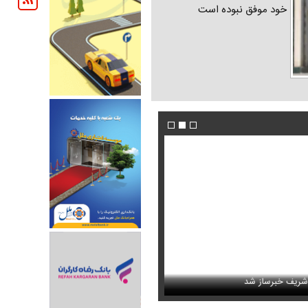
خود موفق نبوده است
پزشکیان خطاب به خبرنگاران چه گفت؟ /تأکید رئ
از شد
محبوب مبتلا به سندرم داون
وحدت و انسجام
عکس جدید هدی زین‌العابدین همه را غافلگیر