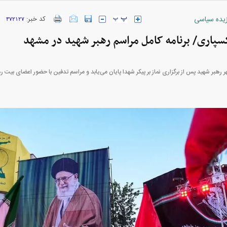
زیده سیاسی
کد خبر:
۳۷۲۱۲۷
اکسپاری/ برنامه کامل مراسم رهبر شهید در مشهد
ارز‌ها + جدول
قیمت خودرو‌های ایران خودرو + جدول
قیمت خودرو‌های ای
 رهبر شهید پس از برگزاری نماز بر پیکر شهدا پایان می‌یابد و مراسم تدفین با حضور اعضای بیت ره
بازار مسکن؛ فنر
کارنامه مردود محسن پاک‌ نژاد؛ از افت شدید
 شده
درآمد ارزی تا بازی با عزل و نصب‌ها
۰۵