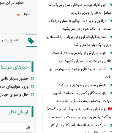
مطهر در آن صو
این افراد بیشتر سرطان مری می‌گیرند؛
عوامل خطر را جدی بگیرید
منبع:
ایرنا
عراقچی خبر داد؛ توافق با عمان نزدیک
است، اما تنگه هرمز باز نمی‌شود
تمدید قرارداد اوزجان بیزاتی با استقلال؛
،
تشییع رهبر
مربی ترک‌تبار ماندنی شد
پاییز پربارش از راه می‌رسد/ فرصت
طلایی دولت برای جبران کمبود آب
خبرهای مرتبط
اسامی خریدهای جدید پرسپولیس لو
رفت
حضور سردار قاآنی
هوش مصنوعی خودزنی می‌کند
ورود هواپیمای حام
بازنشستگان کشوری بخوانند؛ آخرین
حال و هوای خیابان
مهلت ثبت‌نام بیمه تکمیلی اعلام شد
پزشکیان خطاب به خبرنگاران چه گفت؟
ارسال نظر
/تأکید رئیس‌جمهور بر وحدت و انسجام
شوک تازه به اقتصاد آمریکا / بازار کار