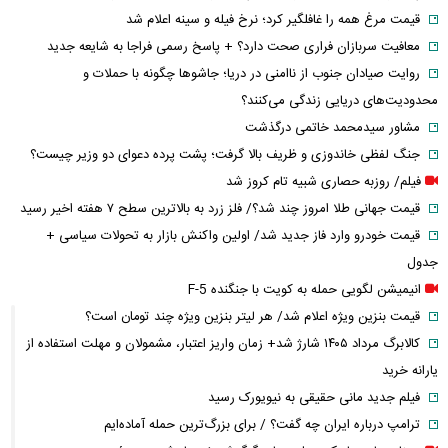
قیمت مرغ همه را غافلگیر کرد؛ نرخ فیله و سینه اعلام شد
معافیت سربازان فراری صحت دارد؟ + پاسخ رسمی فراجا به شایعه جدید
روایت صیادان جنوب از ناامنی در دریا؛ جاشوها چگونه با حملات و
محدودیت‌های دریایی زندگی می‌کنند؟
مشاور سیدمحمد خاتمی درگذشت
جنگ لفظی خاندوزی و ظریف بالا گرفت؛ پشت پرده دعوای دو وزیر چیست؟
فیلم/ روزبه حصاری شبیه تام کروز شد
قیمت جهانی طلا امروز چند شد؟/ فلز زرد به بالاترین سطح ۷ هفته اخیر رسید
قیمت خودرو وارد فاز جدید شد/ اولین واکنش بازار به تحولات سیاسی +
جدول
انیمیشن لگویی حمله به کویت با جنگنده F-5
قیمت بنزین ویژه اعلام شد/ هر لیتر بنزین ویژه چند تومان است؟
کالابرگ مرداد ۱۴۰۵ شارژ شد+ زمان واریز اعتبار، مشمولان و مهلت استفاده از
یارانه خرید
فیلم جدید مانی حقیقی به نیویورک رسید
ترامپ درباره ایران چه گفت؟ / برای بزرگ‌ترین حمله آماده‌ایم