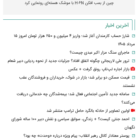
چین از بمب افکن H-۶N با موشک هسته‌ای رونمایی کرد
آخرین اخبار
شارژ حساب کارمندان آغاز شد؛ واریز ۴ میلیون و ۲۵۰ هزار تومان امروز ۱۵
مرداد ۱۴۰۵
ماجرای سنگ مزار اکبر عبدی چیست؟
ترور علی لاریجانی چگونه اتفاق افتاد؟ جزئیات جدید از نحوه ردیابی دبیر شعام
بازار اجاره لپ‌تاپ رونق گرفت + عکس
قیمت مسکن دو برابر شد؛ بازار در شوک، خریداران و فروشندگان عقب
نشستند
سامانه جدید تأمین اجتماعی فعال شد؛ بیمه‌شدگان چه خدماتی دریافت
می‌کنند؟
اولین تصاویر از حادثه بالگرد حامل ترامپ منتشر شد
احمد جنتی کیست؟ + زندگی، سوابق سیاسی و نقش دبیر ۱۰۰ ساله شورای
نگهبان
پوستر معنادار کانال رهبر انقلاب؛ پیام ویژه درباره «وحدت» چه بود؟