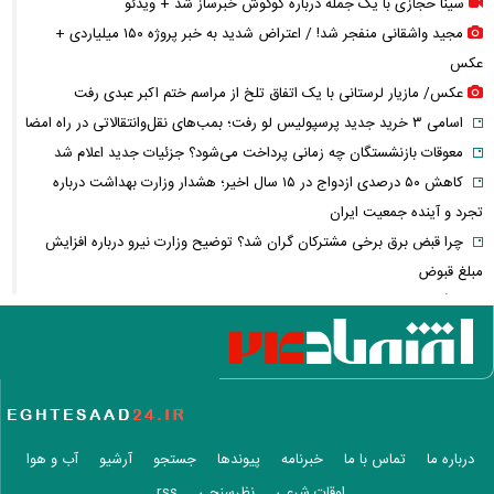
سینا حجازی با یک جمله درباره گوگوش خبرساز شد + ویدئو
مجید واشقانی منفجر شد! / اعتراض شدید به خبر پروژه ۱۵۰ میلیاردی +
عکس
عکس/ مازیار لرستانی با یک اتفاق تلخ از مراسم ختم اکبر عبدی رفت
اسامی ۳ خرید جدید پرسپولیس لو رفت؛ بمب‌های نقل‌وانتقالاتی در راه امضا
معوقات بازنشستگان چه زمانی پرداخت می‌شود؟ جزئیات جدید اعلام شد
کاهش ۵۰ درصدی ازدواج در ۱۵ سال اخیر؛ هشدار وزارت بهداشت درباره
تجرد و آینده جمعیت ایران
چرا قبض برق برخی مشترکان گران شد؟ توضیح وزارت نیرو درباره افزایش
مبلغ قبوض
جنگ ایران، سود میلیاردی نفتی‌ها؛ چه کسانی از بحران انرژی سود می‌برند؟
مذاکرات ایران و آمریکا دوباره خبرساز شد؛ ونس چه گفت؟
وقتی درمان خصوصی لوکس می‌شود؛ سهم هزینه‌های پزشکی از حقوق مردم
چقدر است؟
بازار سهام جان گرفت؛ نقدینگی چرا دوباره به بورس برگشت؟
تنگه هرمز دوباره جنجالی شد/ انتقاد شریعتمداری از مذاکرات ایران و عمان
درباره ما
تماس با ما
خبرنامه
پیوندها
جستجو
آرشیو
آب و هوا
کشتی عربستان هدف موشک بالستیک قرار گرفت
اوقات شرعی
نظرسنجی
rss