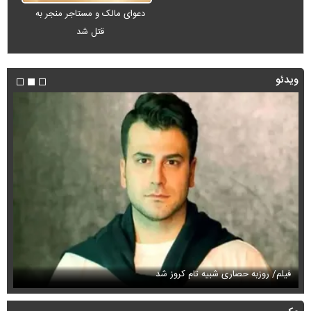
دعوای مالک و مستاجر منجر به
قتل شد
ویدئو
فیلم/ روزبه حصاری شبیه تام کروز شد
سی