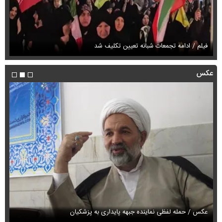
پز
فیلم / ادامه تجمعات شبانه تعیین تکلیف شد
ان
عکس
عکس / حمله لفظی نماینده جبهه پایداری به پزشکیان
عک