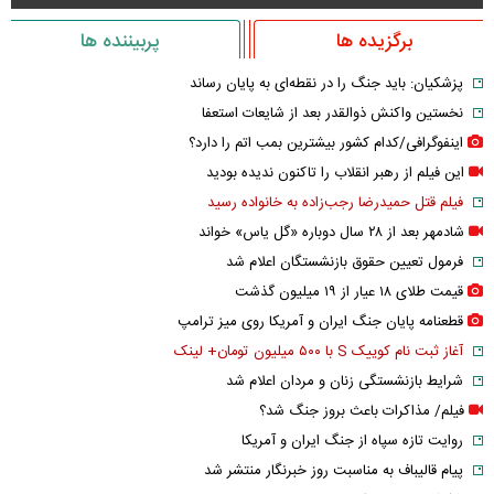
برگزیده ها
پربیننده ها
پزشکیان: باید جنگ را در نقطه‌ای به پایان رساند
نخستین واکنش ذوالقدر بعد از شایعات استعفا
اینفوگرافی/کدام کشور بیشترین بمب اتم را دارد؟
این فیلم از رهبر انقلاب را تاکنون ندیده بودید
فیلم قتل حمیدرضا رجب‌زاده به خانواده رسید
شادمهر بعد از ۲۸ سال دوباره «گل یاس» خواند
فرمول تعیین حقوق بازنشستگان اعلام شد
قیمت طلای ۱۸ عیار از ۱۹ میلیون گذشت
قطعنامه پایان جنگ ایران و آمریکا روی میز ترامپ
آغاز ثبت نام کوییک S با ۵۰۰ میلیون تومان+ لینک
شرایط بازنشستگی زنان و مردان اعلام شد
فیلم/ مذاکرات باعث بروز جنگ شد؟
روایت تازه سپاه از جنگ ایران و آمریکا
پیام قالیباف به مناسبت روز خبرنگار منتشر شد