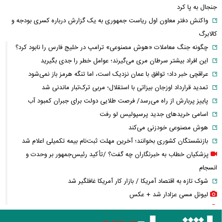
جنجال به پا کرد
واکنش دفتر معاون اول ریاست جمهوری به یک گزارش درباره کسری بودجه و
کالابرگ
چگونه جنگ معاملات «هوش مصنوعی» ترامپ در خلیج فارس را نابود کرد؟
این افراد بیشتر سرطان مری می‌گیرند؛ عوامل خطر را جدی بگیرید
عراقچی خبر داد؛ توافق با عمان نزدیک است، اما تنگه هرمز باز نمی‌شود
تمدید قرارداد اوزجان بیزاتی با استقلال؛ مربی ترک‌تبار ماندنی شد
پاییز پربارش از راه می‌رسد/ فرصت طلایی دولت برای جبران کمبود آب
اسامی خریدهای جدید پرسپولیس لو رفت
هوش مصنوعی خودزنی می‌کند
بازنشستگان کشوری بخوانند؛ آخرین مهلت ثبت‌نام بیمه تکمیلی اعلام شد
پزشکیان خطاب به خبرنگاران چه گفت؟ /تأکید رئیس‌جمهور بر وحدت و
انسجام
شوک تازه به اقتصاد آمریکا / بازار کار آمریکا غافلگیر شد
لیونل مسی عزادار شد + عکس
جوراب‌های شهباز شریف خبرساز شد
بحران گاز جدی شد؛ صنعت گاز برای حل ناترازی سراغ دانش‌بنیان‌ها رفت