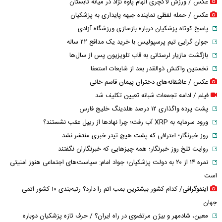
عکس / ورزش لاکچری الهام پاوه نژاد در میانه تابستان
عکس / حمله لفظی نماینده جبهه پایداری به پزشکیان
پاسخ کوتاه پزشکیان درباره بازسازی ورزشگاه آزادی
جوان گرایی تیم پرسپولیس با خرید یک مدافع ۲۲ ساله
بازگشت مازیار لرستانی به قاب تلویزیون پس از سال‌ها
نخستین واکنش ذوالقدر بعد از شایعات استعفا
عکس / عاشقانه‌های دختران پیمان قاسم خانی
فیلم / ادامه تجمعات شبانه تعیین تکلیف شد
پشت پرده واگذاری ۱۲ درصد هلدینگ خلیج فارس
ورود سرمایه به XRP آب رفت؛ چرا نهادها از ریپل عقب نشستند؟
روز خبرنگار؛ اعترافی که پشت هیچ تیتر خبری منتشر نشد
روایت تلخ روز خبرنگار؛ همه چیزهایی که خبرنگاران نگفتند
نمره ۱۴ از ۲۰ به دولت پزشکیان؛ جواد امام: سیاست‌های اجتماعی هنوز امنیتی
است
اینفوگرافی/ کدام کشور بیشترین بمب اتم را دارد؟ رتبه‌بندی ۱۰ کشور اتمی
جهان
معین، شادمهر و بیژن مرتضوی در راه ایران؟ / حرف تازه پزشکیان دوباره