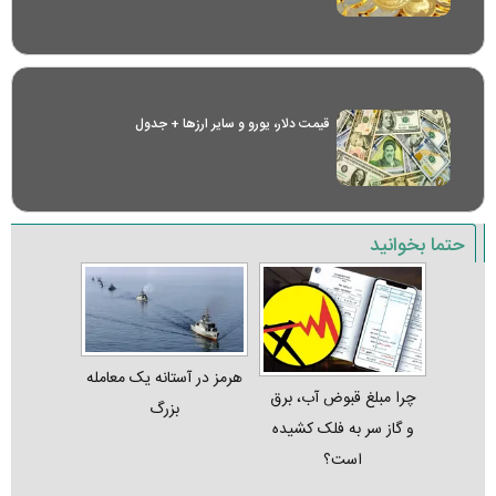
قیمت دلار، یورو و سایر ارز‌ها + جدول
حتما بخوانید
هرمز در آستانه یک معامله
چرا مبلغ قبوض آب، برق
بزرگ
و گاز سر به فلک کشیده
است؟