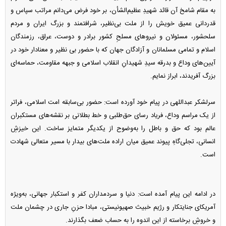
به مقام شامخ آن قائد شهیدِ عظیم‌الشأن، بر خود فرض می‌دانم مراتب سپاس و
قدردانی عمیق خویش را از ملت بی‌نظیر، شرافتمند و بزرگ ایران و مردم
سلحشور، مسئولان و نیروهای مسلحِ کشور برادر و دوست، عراق، رزمندگان
اسلام و تمامی مسلمانان و آزادگان جهان که با حضور بی نظیر و معنادار خود در
آیین‌های وداع و بدرقه سیدِ شهیدانِ انقلاب اسلامی و جبهه مقاومت، حماسه‌ای
بزرگ آفریدند، ابراز نمایم.
سرلشکر عبداللهی در پیام خود آورده است: حضور بی‌سابقه امت اسلامی، فراتر
از یک مراسم وداع، فریاد رسای حق‌طلبی و خط بطلانی بر نقشه‌های مستکبران
عالم بود که حق و باطل را به‌وضوح از یکدیگر متمایز ساخت. این خیزشِ
انسانی، تجلی‌گاهِ پیوند عمیق میان اراده ملت‌های بیدار با مسیر متعالی شهادت
است.
در ادامه این پیام آمده است: دنیا و سردمداران کفر و استکبار جهانی، به‌ویژه
آمریکای جنایتکار و رژیم خبیث صهیونیستی، مبادا حزنِ جاری در چشمان ملت
و خروشِ برخاسته از این اندوه را به حساب ضعف بگذارند.