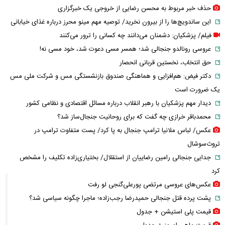
حذف خبر مربوط به محسن رضایی از خروجی یک خبرگزاری
این ساندویچ‌ها را از بیرون نخرید/ توصیه مهم مینو محرز درباره غذای خیابانی
فیلم/ پزشکیان: دشمنان می‌دانند چه کسانی را ترور می‌کنند
عروسی رونالدو جنجالی شد؛ همسر مسی دعوت شد، خود مسی نه!
حق انتخاب، نخستین قربانی انحصار
دکتر فیض: هم‌افزایی و هماهنگی صندوق بازنشستگی مس و شرکت ملی مس
یک ضرورت است
دیدار مهم پزشکیان با رهبر انقلاب درباره مسائل اقتصادی و نظامی کشور
محمدباقر خرازی چه گفت که برای روحانیت جنجال‌ساز شد؟
عکس/ لباس ملانیا ترامپ جنجال به پا کرد/ پست متفاوت ترامپ در
تروث‌سوشال
جدایی جنجالی رامین رضاییان از استقلال/ بختیاری‌زاده تکلیف را مشخص
کرد
عکس‌های عروسی مرتضی پورعلی‌گنجی لو رفت
پشت پرده قتل جنجالی حمیدرضا رجب‌زاده؛ ماجرا چگونه سیاسی شد؟
قیمت پلی استیشن + جدول