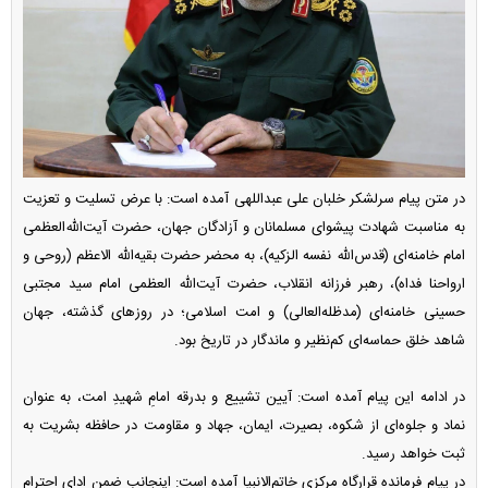
در متن پیام سرلشکر خلبان علی عبداللهی آمده است: با عرض تسلیت و تعزیت
به مناسبت شهادت پیشوای مسلمانان و آزادگان جهان، حضرت آیت‌الله‌العظمی
امام خامنه‌ای (قدس‌الله نفسه الزکیه)، به محضر حضرت بقیه‌الله الاعظم (روحی و
ارواحنا فداه)، رهبر فرزانه انقلاب، حضرت آیت‌الله العظمی امام سید مجتبی
حسینی خامنه‌ای (مدظله‌العالی) و امت اسلامی؛ در روزهای گذشته، جهان
شاهد خلق حماسه‌ای کم‌نظیر و ماندگار در تاریخ بود.
در ادامه این پیام آمده است: آیین تشییع و بدرقه امامِ شهیدِ امت، به عنوان
نماد و جلوه‌ای از شکوه، بصیرت، ایمان، جهاد و مقاومت در حافظه بشریت به
ثبت خواهد رسید.
در پیام فرمانده قرارگاه مرکزی خاتم‌الانبیا آمده است: اینجانب‌ ضمن ادای احترام