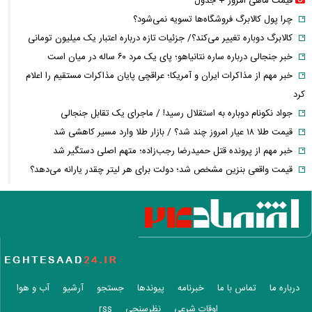
قیمت ماهی امروز + جدول
چرا پول کالابرگ فروشگاه‌ها تسویه نمی‌شود؟
کالابرگ دوباره تغییر می‌کند؟/ جزئیات تازه درباره اعتبار یک میلیون تومانی
خبر جنجالی درباره ساره نتانیاهو؛ پای یک مرد ۶۰ ساله در میان است
خبر مهم از مذاکرات ایران و آمریکا؛ عراقچی پایان مذاکرات مستقیم را اعلام
کرد
جواد نکونام دوباره به استقلال رسید! / ماجرای یک تقابل جنجالی
قیمت طلا ۱۸ عیار امروز چند شد؟ / بازار طلا وارد مسیر کاهشی شد
خبر مهم از پرونده قتل حمیدرضا رجب‌زاده؛ متهم اصلی دستگیر شد
قیمت واقعی بنزین مشخص شد؛ دولت برای هر لیتر چقدر یارانه می‌دهد؟
افزایش نرخ حواله دلار در بازار ارز؛ قیمت دلار امروز چند شد؟
سقوط تاریخی ذخایر نفت آمریکا؛ رکورد سال ۲۰۲۱ هم شکسته شد
درخواست جنجالی نقدعلی از قالیباف؛ از مسئولیت مذاکرات کناره‌گیری کنید
خبر مهم برای کارگران؛ زمان بازنگری مزایای کارگران اعلام شد + جزئیات
تصمیم جدید
محموله جدید بابک زنجانی به این استان ارسال شد
درباره ما
تماس با ما
خبرنامه
پیوندها
جستجو
آرشیو
آب و هوا
زمان پرداخت معوقات بازنشستگان تأمین اجتماعی؛ معوقات فروردین و
اوقات شرعی
نظرسنجی
rss