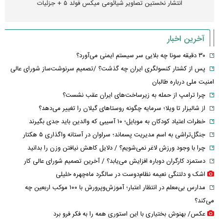
انتشار نخستین تصاویر شیائومی میکس فولد ۵ + جزئیات
آخرین اخبار
۳۰ دقیقه سونا چه بلایی سر سیستم ایمنی می‌آورد؟
پس از کشتار کنسولگری ایران چه گذشت؟ /تصمیم سرنوشت‌ساز شورای عالی
امنیت ملی درباره طالبان
چرا ترامپ از حمله به زیرساخت‌های ایران عقب نشست؟
از شالیزار تا ویلا؛ سرمایه چگونه روستاهای گیلان را تغییر می‌دهد؟
خطرات اعتیاد کودکان به موبایل؛ ۱۰ آسیبی که والدین باید جدی بگیرند
جنگل‌تراشی به اسم مدیریت پسماند؛ سراوان در آستانه واگذاری ۵ هکتار
چرا با وجود ورزش لاغر نمی‌شویم؟ / دلایل کاهش نیافتن وزن را بدانید
دستمزد کارگران دوباره افزایش می‌یابد؟ / آخرین تصمیم شورای عالی کار
اشک و دلتنگی نعیمه نظام‌دوست در سالگرد ماه‌چهره خلیلی
مدارس بی‌معلم در انتظار اعتبار؛ آموزش‌وپرورش با ۱۰۰ موکب اربعین چه
می‌کند؟
عکس/ بهنوش بختیاری با این استوری همه را به فکر فرو برد