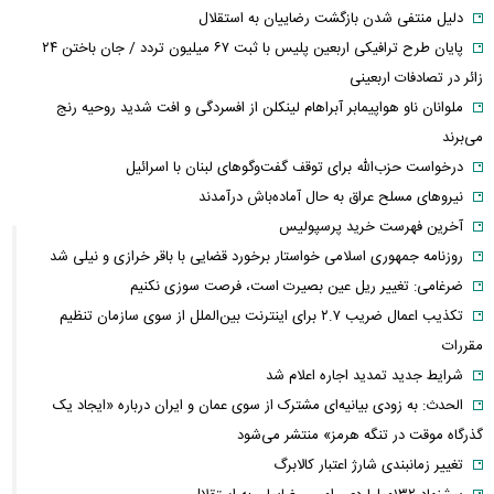
دلیل منتفی شدن بازگشت رضاییان به استقلال
پایان طرح ترافیکی اربعین پلیس با ثبت ۶۷ میلیون تردد / جان باختن ۲۴
زائر در تصادفات اربعینی
ملوانان ناو هواپیمابر آبراهام لینکلن از افسردگی و افت شدید روحیه رنج
می‌برند
درخواست حزب‌الله برای توقف گفت‌وگوهای لبنان با اسرائیل
نیروهای مسلح عراق به حال آماده‌باش درآمدند
آخرین فهرست خرید پرسپولیس
روزنامه جمهوری اسلامی خواستار برخورد قضایی با باقر خرازی و نیلی شد
ضرغامی: تغییر ریل عین بصیرت است، فرصت سوزی نکنیم
تکذیب اعمال ضریب ۲.۷ برای اینترنت بین‌الملل از سوی سازمان تنظیم
مقررات
شرایط جدید تمدید اجاره اعلام شد
الحدث: به زودی بیانیه‌ای مشترک از سوی عمان و ایران درباره «ایجاد یک
گذرگاه موقت در تنگه هرمز» منتشر می‌شود
تغییر زمانبندی‌ شارژ اعتبار کالابرگ