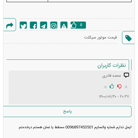
0
گزارش
قیمت موتور سیکلت
خطا
نظرات کاربران
محمد قادری
انتشار یافته: ۱
در انتظار بررسی:
0
0
۲۰:۳۷ - ۱۴۰۰/۰۷/۳۰
غیر قابل انتشار:
پاسخ
ایمل ندارم شماره واتساپم 0096897453501 مسقط یا عمان هستم درخدمتم