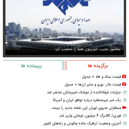
سانسور عجیب تلویزیون همه را متعجب کرد
اس
برگزیده ها
پربیننده ها
قیمت سکه و طلا + جدول
قیمت دلار، یورو و سایر ارز‌ها + جدول
جزئیات شوکه‌کننده از موشک خیبرشکن منتشر شد
یک خبر غیرمنتظره درباره توافق ایران و آمریکا
مسافران متروی تهران این نقشه جدید را ببینند
فوری/ کالابرگ ۴ میلیون تومانی واریز شد
آخرین وضعیت ترافیک جاده چالوس و راه‌های کشور