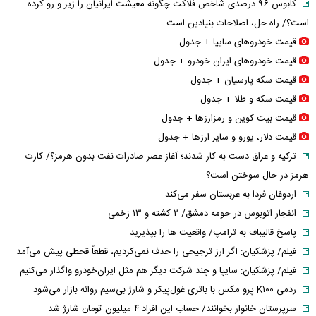
کابوس ۹۶ درصدی شاخص فلاکت چگونه معیشت ایرانیان را زیر و رو کرده
است؟/ راه حل، اصلاحات بنیادین است
قیمت خودرو‌های سایپا + جدول
قیمت خودرو‌های ایران خودرو + جدول
قیمت سکه پارسیان + جدول
قیمت سکه و طلا + جدول
قیمت بیت کوین و رمزارز‌ها + جدول
قیمت دلار، یورو و سایر ارز‌ها + جدول
ترکیه و عراق دست به کار شدند؛ آغاز عصر صادرات نفت بدون هرمز؟/ کارت
هرمز در حال سوختن است؟
اردوغان فردا به عربستان سفر می‌کند
انفجار اتوبوس در حومه دمشق/ ۲ کشته و ۱۳ زخمی
پاسخ قالیباف به ترامپ/ واقعیت ها را بپذیرید
فیلم/ پزشکیان: اگر ارز ترجیحی را حذف نمی‌کردیم، قطعاً قحطی پیش می‌آمد
فیلم/ پزشکیان: سایپا و چند شرکت دیگر هم مثل ایران‌خودرو واگذار می‌کنیم
ردمی K۱۰۰ پرو مکس با باتری غول‌پیکر و شارژ بی‌سیم روانه بازار می‌شود
سرپرستان خانوار بخوانند/ حساب این افراد ۴ میلیون تومان شارژ شد