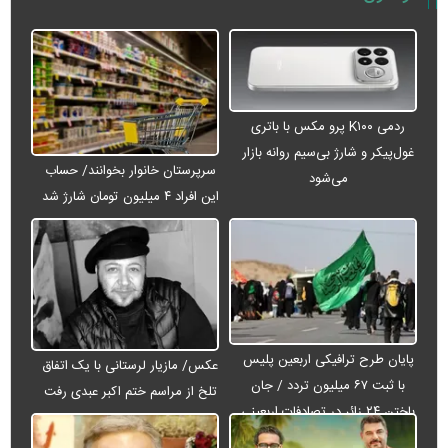
ردمی K۱۰۰ پرو مکس با باتری
غول‌پیکر و شارژ بی‌سیم روانه بازار
سرپرستان خانوار بخوانند/ حساب
می‌شود
این افراد ۴ میلیون تومان شارژ شد
پایان طرح ترافیکی اربعین پلیس
عکس/ مازیار لرستانی با یک اتفاق
با ثبت ۶۷ میلیون تردد / جان
تلخ از مراسم ختم اکبر عبدی رفت
باختن ۲۴ زائر در تصادفات اربعینی