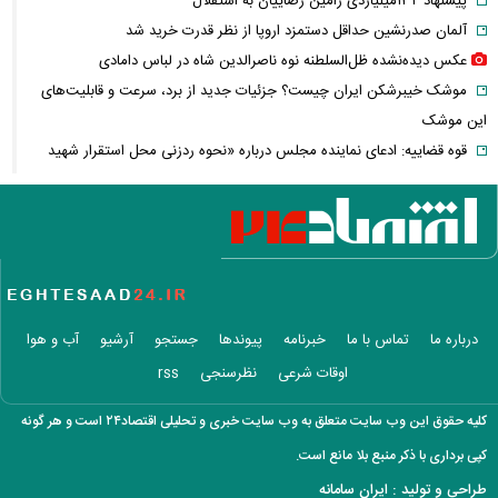
پیشنهاد ۱۳۲میلیاردی رامین رضاییان به استقلال
آلمان صدرنشین حداقل دستمزد اروپا از نظر قدرت خرید شد
عکس دیده‌نشده ظل‌السلطنه نوه ناصرالدین شاه در لباس دامادی
موشک خیبرشکن ایران چیست؟ جزئیات جدید از برد، سرعت و قابلیت‌های
این موشک
قوه قضاییه: ادعای نماینده مجلس درباره «نحوه ردزنی محل استقرار شهید
لاریجانی» صحت ندارد
قدرت‌نمایی تکاوران ارتش
شرط جدید بازنشستگی اعلام شد؛ چه کسانی باید بیشتر کار کنند؟
هجوم خودروسازان چینی به اروپا؛ آیا کارخانه‌های بحران‌زده نجات پیدا
می‌کنند؟
کدام بازیکنان تیم فوتبال ایران هنوز تیم پیدا نکرده‌اند؟ + فهرست کامل
درباره ما
تماس با ما
خبرنامه
پیوندها
جستجو
آرشیو
آب و هوا
آیا دکترین اختاپوس در برابر ایران ناکام ماند؟ بررسی یک راهبرد جنجالی
اوقات شرعی
نظرسنجی
rss
تخم‌مرغ خام، آب‌پز یا سرخ‌شده؟ بهترین روش برای جذب پروتئین چیست؟
پشت پرده خودکفایی دارویی؛ چرا واردات همچنان حرف اول را می‌زند؟
کلیه حقوق این وب سایت متعلق به وب سایت خبری و تحلیلی اقتصاد۲۴ است و هر گونه
حمله خلبانان ایرانی به پایگاه آمریکا بدون GPS
کپی برداری با ذکر منبع بلا مانع است.
شرایط تغییر نام خانوادگی و شناسنامه اعلام شد+ مراحل، مدارک لازم و قوانین
طراحی و تولید :
ایران سامانه