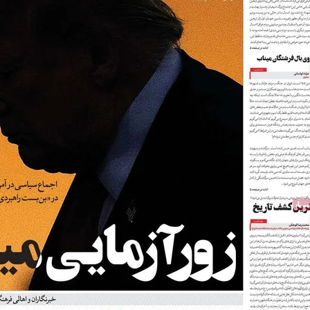
فند؛ قدرت تهدید
رونمایی از پوکو M ۸ پاور با باتری ۸۰۰۰
 است؟
میلی‌آمپرساعتی
رونمای