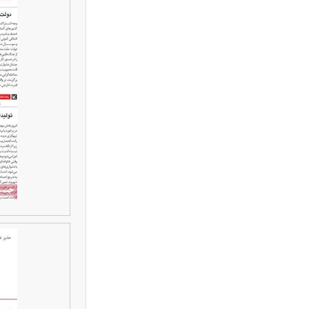
فیلم / روایت پزشکیان از دیدار با رهبر
شهید پس از بمباران شورای امنیت ملی
فیلم / پزشکیان: حوادث دی ماه قابل
فراموشی نیست
فیلم / پزشکیان: می‌خواستند ایران را ۴۸
ساعته مثل سوریه کنند
عکس / قاب عاشقانه همایون شجریان و
دخترش
فیلم / توضیحات پزشکیان درباره نحوه
ارتباط با رهبری
تلاش دوباره علیرضا بیرانوند برای فرار از
خدمت سربازی
عکس / پیام دردناک ایرج طهماسب
واکنش برانگیز شد
فیلم / بلایی که یک معلم در برنامه زنده
بر سر شهبازی آورد