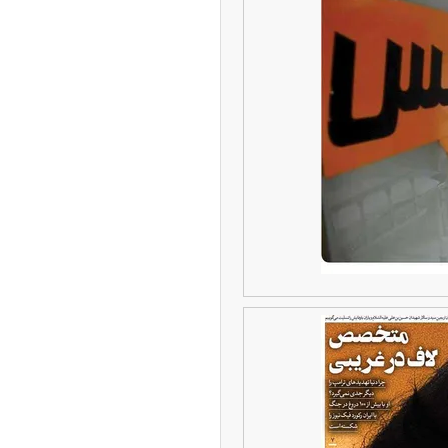
۱۴
آغاز فروش اقساطی خودروی KMC SR۶ +
یات