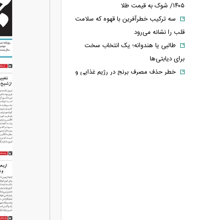
۱۴۰۵/ شوک به قیمت طلا
سه ترکیب خطرآفرین با قهوه که سلامت
قلب را نشانه می‌رود
طالبی یا هندوانه؛ یک انتخاب سخت
برای دیابتی‌ها
خطر حذف مصرف برنج در رژیم غذایی و
عوارض آن
عکس / مادرانه‌های شیلا خداداد در کنار
فرزندانش
رونمایی از پوکو M ۸ پاور با باتری ۸۰۰۰
میلی‌آمپرساعتی
چین از بمب افکن H-۶N با موشک
هسته‌ای رونمایی کرد
شکاف میان روایت دولت و واقعیت
بازار؛ کالابرگ در گرداب کسری بودجه
فیلم / روایت پزشکیان از روز حمله به
بیت رهبری