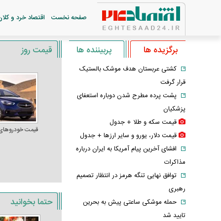
صفحه نخست
اقتصاد خرد و کلان
برگزیده ها
پربیننده ها
قیمت روز
کشتی عربستان هدف موشک بالستیک
قرار گرفت
پشت پرده مطرح شدن دوباره استعفای
پزشکیان
قیمت سکه و طلا + جدول
قیمت خودرو‌های
قیمت دلار، یورو و سایر ارز‌ها + جدول
افشای آخرین پیام آمریکا به ایران درباره
مذاکرات
توافق نهایی تنگه هرمز در انتظار تصمیم
رهبری
حتما بخوانید
حمله موشکی ساعتی پیش به بحرین
تایید شد