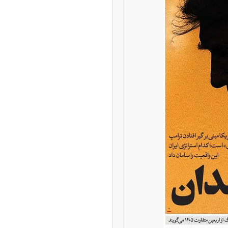
چین از بمب افکن H-۶N با موشک هسته‌ای
ی کرد