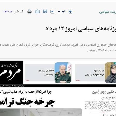
زیده سیاسی
کد خبر:
۱۷۷۰۸۲
ه‌های سیاسی امروز ۱۲ مرداد
های جمهوری اسلامی، وطن امروز، مردمسالاری، فرهیختگان، جوان، شرق، آرمان ملی، هفت صبح،
خودرو + جدول
قیمت سکه و طلا + جدول
د.
بازار مسکن؛ فنر
کارنامه مردود محسن پاک‌ نژاد؛ از افت شدید