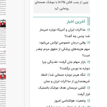
رونمایی از پوکو M ۸ پاور با باتری ۸۰۰۰
چین از بمب افکن H-۶N با موشک هسته‌ای
پهپاد رهگیر یا موشک پدا
رونمایی کرد
کدامیک بیشتر
آخرین اخبار
مذاکرات ایران و آمریکا دوباره خبرساز
شد؛ ونس چه گفت؟
وقتی درمان خصوصی لوکس می‌شود؛
سهم هزینه‌های پزشکی از حقوق مردم چقدر
است؟
بازار سهام جان گرفت؛ نقدینگی چرا
دوباره به بورس برگشت؟
تنگه هرمز دوباره جنجالی شد/ انتقاد
شریعتمداری از مذاکرات ایران و عمان
کشتی عربستان هدف موشک بالستیک
قرار گرفت
وضعیت هواشناسی امروز