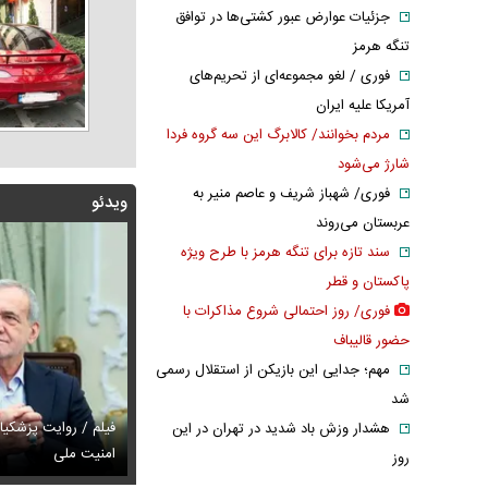
جزئیات عوارض عبور کشتی‌ها در توافق
تنگه هرمز
فوری / لغو مجموعه‌ای از تحریم‌های
آمریکا علیه ایران
مردم بخوانند/ کالابرگ این سه گروه فردا
شارژ می‌شود
فوری/ شهباز شریف و عاصم منیر به
ویدئو
عربستان می‌روند
سند تازه برای تنگه هرمز با طرح ویژه
پاکستان و قطر
فوری/ روز احتمالی شروع مذاکرات با
حضور قالیباف
مهم؛ جدایی این بازیکن از استقلال رسمی
شد
فیلم / روایت پزشکیان
هشدار وزش باد شدید در تهران در این
 روایت پزشکیان از روز حمله به بیت رهبری
س / پیام دردناک ایرج طهماسب واکنش برانگیز شد
امنیت ملی
عکس / مادرانه‌ه
روز