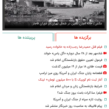
عکس/ خانه اعیان نشین در شمال تهران در دوران قاجار
قیمت
برگزیده ها
پربیننده ها
فیلم قتل حمیدرضا رجب‌زاده به خانواده رسید
شادمهر بعد از ۲۸ سال دوباره «گل یاس» خواند
فرمول تعیین حقوق بازنشستگان اعلام شد
قیمت طلای ۱۸ عیار از ۱۹ میلیون گذشت
قطعنامه پایان جنگ ایران و آمریکا روی میز ترامپ
آغاز ثبت نام کوییک S با ۵۰۰ میلیون تومان+ لینک
شرایط بازنشستگی زنان و مردان اعلام شد
فیلم/ مذاکرات باعث بروز جنگ شد؟
روایت تازه سپاه از جنگ ایران و آمریکا
پیام قالیباف به مناسبت روز خبرنگار منتشر شد