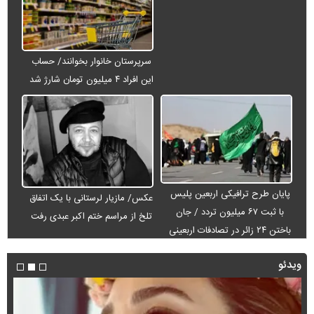
سرپرستان خانوار بخوانند/ حساب
این افراد ۴ میلیون تومان شارژ شد
پایان طرح ترافیکی اربعین پلیس
عکس/ مازیار لرستانی با یک اتفاق
با ثبت ۶۷ میلیون تردد / جان
تلخ از مراسم ختم اکبر عبدی رفت
باختن ۲۴ زائر در تصادفات اربعینی
ویدئو