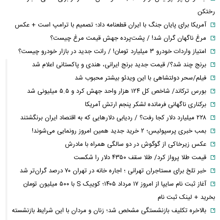
رختکن
آمریکا برای پایان جنگ با ایران قطعنامه داد؛ تصمیم با ترامپ است + عکس
مرغ ناگهان گران شد! / پشت‌پرده جهش قیمت مرغ چیست؟
امتیاز واردات خودرو ۳ میلیارد تومان! / رانت جدید در بازار خودرو چیست؟
برنج چند شد؟/ قیمت جدید برنج ایرانی، هندی و پاکستانی اعلام شد
فیلم/سحر دولتشاهی با این ویدئو بیشتر محبوب شد
بورس ترکاند/ شاخص کل ۱۲۴ هزار واحد جهش کرد و ۵.۵ میلیونی شد
برکناری ناگهانی فرمانده لشکر پنجم ارتش آمریکا
۲۲۸ میلیارد دلار کجا رفت؟ / ردیابی دلارهایی که به اقتصاد ایران برنگشتند
بمب خبری پرسپولیس؛ ۲ خرید جدید همین امروز رونمایی می‌شوند!
عکس زیرخاکی از گوگوش در دو سالگی همراه با مادرش
قیمت طلا پرواز کرد/ طلا سقف ۴۳۵۰ دلار را شکست
خبر تلخ برای مستاجران تهرانی ؛ اجاره خانه در تهران ۷۰ درصد گران‌تر شد
آغاز ثبت نام سایپا از امروز ۱۷ مرداد ۱۴۰۵؛ کوییک S با ۵۰۰ میلیون تومان
بخرید + لینک ثبت نام
بالاخره تکلیف بازنشستگی مشخص شد؛ زنان و مردان با این شرایط بازنشسته