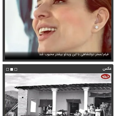
فیلم/سحر دولتشاهی با این ویدئو بیشتر محبوب شد
فی
عکس