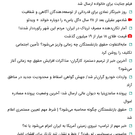
فیلم جنایت برای خانواده ارسال شد
روز خبرنگار نمادی برای قدردانی از توسعه‌دهندگان آگاهی و شفافیت
شادمهر عقیلی بعد از ۲۸ سال «گل یاس» را دوباره خواند + ویدئو
آمار تکان‌دهنده مصرف تریاک در ایران؛ مردم این شهر رکورددار شدند!
قیمت طلای ۱۸ عیار از ۱۹ میلیون گذشت
مابه‌التفاوت حقوق بازنشستگان چه زمانی واریز می‌شود؟ تأمین اجتماعی
تکلیف را روشن کرد
آخرین خبر از ترمیم دستمزد کارگران؛ مذاکرات افزایش حقوق چه زمانی آغاز
می‌شود؟
واردات خودرو گران‌تر شد/ جهش گواهی اسقاط و محدودیت جدید در مناطق
آزاد
پرونده ساعدی‌نیا به دیوان عالی ارسال شد؛ آخرین وضعیت پرونده مصادره
اموال
حقوق بازنشستگان چگونه محاسبه می‌شود؟ | شرط مهم تعیین مستمری اعلام
شد
خبر مهم از ترامپ؛ نیروی زمینی آمریکا به ایران اعزام می‌شود یا نه؟
جاسوس پرسپولیس لو رفت؟ / خط و نشان تند تارتار برای افشای اخبار