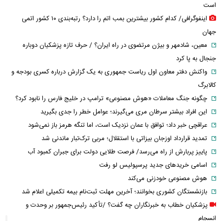
است
اینفوگرافی/ کدام کشور بیشترین بمب اتم را دارد؟ رتبه‌بندی ۱۰ کشور اتمی
جهان
معین، شادمهر و بیژن مرتضوی در راه ایران؟ / حرف تازه پزشکیان دوباره
جنجال به پا کرد
واکنش دفتر معاون اول ریاست جمهوری به یک گزارش درباره کسری بودجه و
کالابرگ
چگونه جنگ معاملات «هوش مصنوعی» ترامپ در خلیج فارس را نابود کرد؟
این افراد بیشتر سرطان مری می‌گیرند؛ عوامل خطر را جدی بگیرید
عراقچی خبر داد؛ توافق با عمان نزدیک است، اما تنگه هرمز باز نمی‌شود
تمدید قرارداد اوزجان بیزاتی با استقلال؛ مربی ترک‌تبار ماندنی شد
پاییز پربارش از راه می‌رسد/ فرصت طلایی دولت برای جبران کمبود آب
اسامی خریدهای جدید پرسپولیس لو رفت
هوش مصنوعی خودزنی می‌کند
بازنشستگان کشوری بخوانند؛ آخرین مهلت ثبت‌نام بیمه تکمیلی اعلام شد
پزشکیان خطاب به خبرنگاران چه گفت؟ /تأکید رئیس‌جمهور بر وحدت و
انسجام