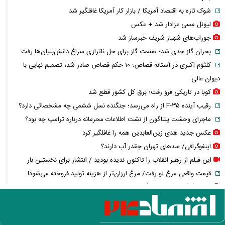
شوک تازه به اقتصاد آمریکا / بازار کار آمریکا غافلگیر شد
لیونل مسی عزادار شد + عکس
جوراب‌های شهباز شریف خبرساز شد
بحران گاز جدی شد؛ صنعت گاز برای حل ناترازی سراغ دانش‌بنیان‌ها رفت
کلثوم اکبری در آستانه قصاص؛ ۱۰ حکم قصاص صادر شد، تصمیم نهایی با
دیوان عالی
کوبا در تاریکی فرو رفت؛ برق کل کشور قطع شد
رقیب آینده F-۳۵ از راه می‌رسد؛ جنگنده نسل ششمی چه مشخصاتی دارد؟
ماجرای وحشت پنتاگون از نشت اطلاعات محرمانه درباره ترامپ چه بود؟
عکس جدید هدی زین‌العابدین همه را غافلگیر کرد
اینفوگرافی/ سدهای تهران چقدر آب دارند؟
این فیلم از رهبر انقلاب را تاکنون ندیده بودید / انتشار برای نخستین بار
قیمت واقعی مرغ لو رفت/ مرغ ارزان‌تر از هزینه تولید فروخته می‌شود!
عکس گوگوش در ۱۲ سالگی در کنار پدرش صابر آتشین
کالابرگ مرداد چه زمانی شارژ می‌شود؟ / تغییر زمان واریز اعتبار برخی
خانوارها به شهریور