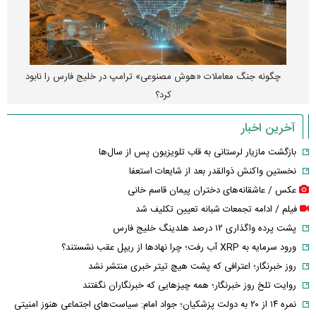
چگونه جنگ معاملات «هوش مصنوعی» ترامپ در خلیج فارس را نابود
کرد؟
آخرین اخبار
بازگشت مازیار لرستانی به قاب تلویزیون پس از سال‌ها
نخستین واکنش ذوالقدر بعد از شایعات استعفا
عکس / عاشقانه‌های دختران پیمان قاسم خانی
فیلم / ادامه تجمعات شبانه تعیین تکلیف شد
پشت پرده واگذاری ۱۲ درصد هلدینگ خلیج فارس
ورود سرمایه به XRP آب رفت؛ چرا نهادها از ریپل عقب نشستند؟
روز خبرنگار؛ اعترافی که پشت هیچ تیتر خبری منتشر نشد
روایت تلخ روز خبرنگار؛ همه چیزهایی که خبرنگاران نگفتند
نمره ۱۴ از ۲۰ به دولت پزشکیان؛ جواد امام: سیاست‌های اجتماعی هنوز امنیتی