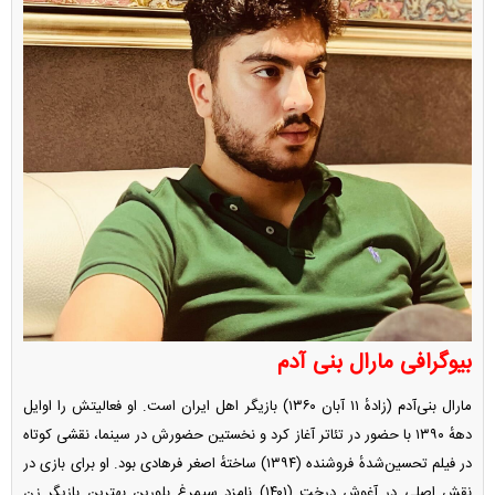
بیوگرافی مارال بنی آدم
مارال بنی‌آدم (زادهٔ ۱۱ آبان ۱۳۶۰) بازیگر اهل ایران است. او فعالیتش را اوایل
دههٔ ۱۳۹۰ با حضور در تئاتر آغاز کرد و نخستین حضورش در سینما، نقشی کوتاه
در فیلم تحسین‌شدهٔ فروشنده (۱۳۹۴) ساختهٔ اصغر فرهادی بود. او برای بازی در
نقش اصلی در آغوش درخت (۱۴۰۱) نامزد سیمرغ بلورین بهترین بازیگر زن