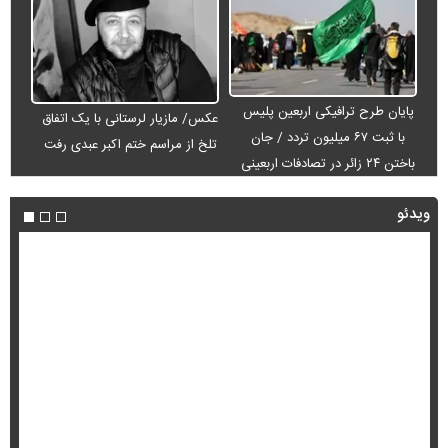
پایان طرح ترافیکی اربعین پلیس
عکس/ مازیار لرستانی با یک اتفاق
با ثبت ۶۷ میلیون تردد / جان
تلخ از مراسم ختم اکبر عبدی رفت
باختن ۲۴ زائر در تصادفات اربعینی
ویدئو