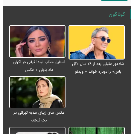
گوناگون
استایل جذاب لیندا کیانی در اکران
شادمهر عقیلی بعد از ۲۸ سال «گل
ماه پنهان + عکس
یاس» را دوباره خواند + ویدئو
عکس های زیبای هدیه تهرانی در
یک گلخانه