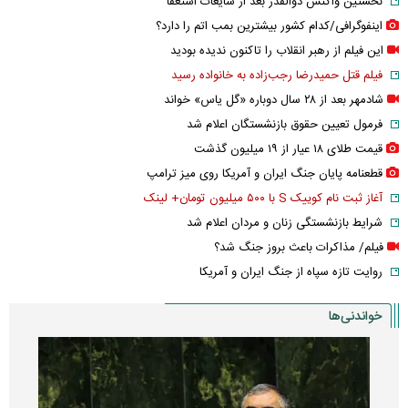
نخستین واکنش ذوالقدر بعد از شایعات استعفا
اینفوگرافی/کدام کشور بیشترین بمب اتم را دارد؟
این فیلم از رهبر انقلاب را تاکنون ندیده بودید
فیلم قتل حمیدرضا رجب‌زاده به خانواده رسید
شادمهر بعد از ۲۸ سال دوباره «گل یاس» خواند
فرمول تعیین حقوق بازنشستگان اعلام شد
قیمت طلای ۱۸ عیار از ۱۹ میلیون گذشت
قطعنامه پایان جنگ ایران و آمریکا روی میز ترامپ
آغاز ثبت نام کوییک S با ۵۰۰ میلیون تومان+ لینک
شرایط بازنشستگی زنان و مردان اعلام شد
فیلم/ مذاکرات باعث بروز جنگ شد؟
روایت تازه سپاه از جنگ ایران و آمریکا
خواندنی‌ها