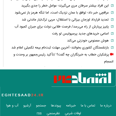
این افراد بیشتر سرطان مری می‌گیرند؛ عوامل خطر را جدی بگیرید
عراقچی خبر داد؛ توافق با عمان نزدیک است، اما تنگه هرمز باز نمی‌شود
تمدید قرارداد اوزجان بیزاتی با استقلال؛ مربی ترک‌تبار ماندنی شد
پاییز پربارش از راه می‌رسد/ فرصت طلایی دولت برای جبران کمبود آب
اسامی خریدهای جدید پرسپولیس لو رفت
هوش مصنوعی خودزنی می‌کند
بازنشستگان کشوری بخوانند؛ آخرین مهلت ثبت‌نام بیمه تکمیلی اعلام شد
پزشکیان خطاب به خبرنگاران چه گفت؟ /تأکید رئیس‌جمهور بر وحدت و
انسجام
شوک تازه به اقتصاد آمریکا / بازار کار آمریکا غافلگیر شد
لیونل مسی عزادار شد + عکس
جوراب‌های شهباز شریف خبرساز شد
بحران گاز جدی شد؛ صنعت گاز برای حل ناترازی سراغ دانش‌بنیان‌ها رفت
کلثوم اکبری در آستانه قصاص؛ ۱۰ حکم قصاص صادر شد، تصمیم نهایی با
دیوان عالی
درباره ما
تماس با ما
خبرنامه
پیوندها
جستجو
آرشیو
آب و هوا
کوبا در تاریکی فرو رفت؛ برق کل کشور قطع شد
اوقات شرعی
نظرسنجی
rss