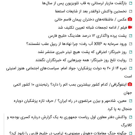
بازگشت مازیار لرستانی به قاب تلویزیون پس از سال‌ها
نخستین واکنش ذوالقدر بعد از شایعات استعفا
عکس / عاشقانه‌های دختران پیمان قاسم خانی
فیلم / ادامه تجمعات شبانه تعیین تکلیف شد
پشت پرده واگذاری ۱۲ درصد هلدینگ خلیج فارس
ورود سرمایه به XRP آب رفت؛ چرا نهادها از ریپل عقب نشستند؟
روز خبرنگار؛ اعترافی که پشت هیچ تیتر خبری منتشر نشد
روایت تلخ روز خبرنگار؛ همه چیزهایی که خبرنگاران نگفتند
نمره ۱۴ از ۲۰ به دولت پزشکیان؛ جواد امام: سیاست‌های اجتماعی هنوز امنیتی
است
اینفوگرافی/ کدام کشور بیشترین بمب اتم را دارد؟ رتبه‌بندی ۱۰ کشور اتمی
جهان
معین، شادمهر و بیژن مرتضوی در راه ایران؟ / حرف تازه پزشکیان دوباره
جنجال به پا کرد
واکنش دفتر معاون اول ریاست جمهوری به یک گزارش درباره کسری بودجه و
کالابرگ
چگونه جنگ معاملات «هوش مصنوعی» ترامپ در خلیج فارس را نابود کرد؟