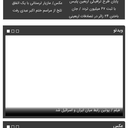
پایان طرح ترافیکی اربعین پلیس
عکس/ مازیار لرستانی با یک اتفاق
با ثبت ۶۷ میلیون تردد / جان
تلخ از مراسم ختم اکبر عبدی رفت
باختن ۲۴ زائر در تصادفات اربعینی
ویدئو
فیلم / پوتین رابط میان ایران و اسرائیل شد
فی
عکس