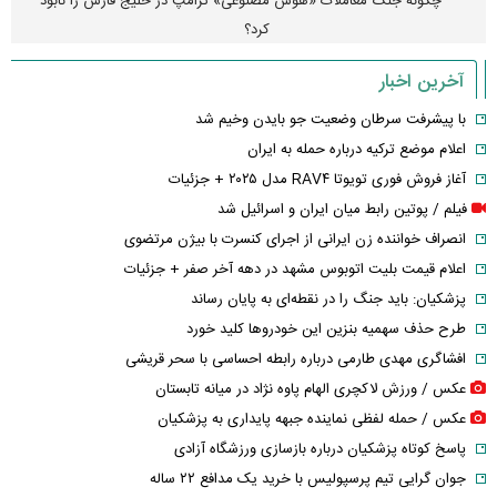
چگونه جنگ معاملات «هوش مصنوعی» ترامپ در خلیج فارس را نابود
کرد؟
آخرین اخبار
با پیشرفت سرطان وضعیت جو بایدن وخیم شد
اعلام موضع ترکیه درباره حمله به ایران
آغاز فروش فوری تویوتا RAV۴ مدل ۲۰۲۵ + جزئیات
فیلم / پوتین رابط میان ایران و اسرائیل شد
انصراف خواننده زن ایرانی از اجرای کنسرت با بیژن مرتضوی
اعلام قیمت بلیت اتوبوس مشهد در دهه آخر صفر + جزئیات
پزشکیان: باید جنگ را در نقطه‌ای به پایان رساند
طرح حذف سهمیه بنزین این خودرو‌ها کلید خورد
افشاگری مهدی طارمی درباره رابطه احساسی با سحر قریشی
عکس / ورزش لاکچری الهام پاوه نژاد در میانه تابستان
عکس / حمله لفظی نماینده جبهه پایداری به پزشکیان
پاسخ کوتاه پزشکیان درباره بازسازی ورزشگاه آزادی
جوان گرایی تیم پرسپولیس با خرید یک مدافع ۲۲ ساله