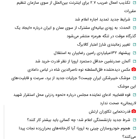
تکذیب اعمال ضریب ۲.۷ برای اینترنت بین‌الملل از سوی سازمان تنظیم
مقررات
شرایط جدید تمدید اجاره اعلام شد
الحدث: به زودی بیانیه‌ای مشترک از سوی عمان و ایران درباره «ایجاد یک
گذرگاه موقت در تنگه هرمز» منتشر می‌شود
تغییر زمانبندی‌ شارژ اعتبار کالابرگ
پیشنهاد ۱۳۲میلیاردی رامین رضاییان به استقلال
آلمان صدرنشین حداقل دستمزد اروپا از نظر قدرت خرید شد
عکس دیده‌نشده ظل‌السلطنه نوه ناصرالدین شاه در لباس دامادی
موشک خیبرشکن ایران چیست؟ جزئیات جدید از برد، سرعت و قابلیت‌های
این موشک
قوه قضاییه: ادعای نماینده مجلس درباره «نحوه ردزنی محل استقرار شهید
لاریجانی» صحت ندارد
قدرت‌نمایی تکاوران ارتش
شرط جدید بازنشستگی اعلام شد؛ چه کسانی باید بیشتر کار کنند؟
هجوم خودروسازان چینی به اروپا؛ آیا کارخانه‌های بحران‌زده نجات پیدا
می‌کنند؟