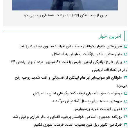
چین از بمب افکن H-۶N با موشک هسته‌ای رونمایی کرد
آخرین اخبار
سرپرستان خانوار بخوانند/ حساب این افراد ۴ میلیون تومان شارژ شد
دلیل منتفی شدن بازگشت رضاییان به استقلال
پایان طرح ترافیکی اربعین پلیس با ثبت ۶۷ میلیون تردد / جان باختن ۲۴
زائر در تصادفات اربعینی
ملوانان ناو هواپیمابر آبراهام لینکلن از افسردگی و افت شدید روحیه رنج
می‌برند
درخواست حزب‌الله برای توقف گفت‌وگوهای لبنان با اسرائیل
نیروهای مسلح عراق به حال آماده‌باش درآمدند
آخرین فهرست خرید پرسپولیس
روزنامه جمهوری اسلامی خواستار برخورد قضایی با باقر خرازی و نیلی شد
ضرغامی: تغییر ریل عین بصیرت است، فرصت سوزی نکنیم