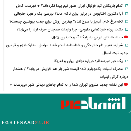
کدام بازیکنان تیم فوتبال ایران هنوز تیم پیدا نکرده‌اند؟ + فهرست کامل
آیا دکترین اختاپوس در برابر ایران ناکام ماند؟ بررسی یک راهبرد جنجالی
تخم‌مرغ خام، آب‌پز یا سرخ‌شده؟ بهترین روش برای جذب پروتئین چیست؟
پشت پرده خودکفایی دارویی؛ چرا واردات همچنان حرف اول را می‌زند؟
حمله خلبانان ایرانی به پایگاه آمریکا بدون GPS
شرایط تغییر نام خانوادگی و شناسنامه اعلام شد+ مراحل، مدارک لازم و قوانین
جدید ثبت احوال
یک خبر غیرمنتظره درباره توافق ایران و آمریکا
مصرف لبنیات یک‌چهارم شد؛ قیمت شیر باز هم افزایش می‌یابد؟ / هشدار
درباره گرانی لبنیات
این نقشه جدید متروی تهران شما را به تمام جاهای دیدنی شهر می‌رساند +
ویدئو
قیمت انواع دستگاه ماینر + جدول
خبر مهم سردار ابن‌الرضا درباره جنگ ایران و آمریکا: به‌زودی خواهند فهمید
معاملات ۶ ارز دیجیتال متوقف شد / چه رمزارزهایی در فهرست هستند؟
زمان پرداخت معوقات فروردین و اردیبهشت بازنشستگان اعلام شد؟