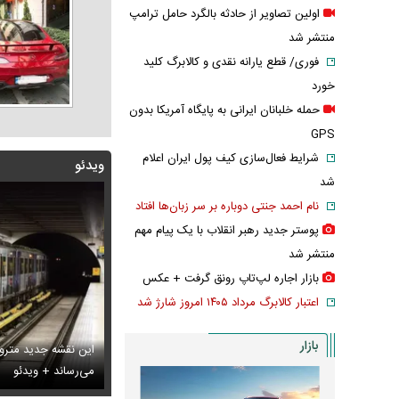
اولین تصاویر از حادثه بالگرد حامل ترامپ
منتشر شد
فوری/ قطع یارانه نقدی و کالابرگ کلید
خورد
حمله خلبانان ایرانی به پایگاه آمریکا بدون
GPS
شرایط فعال‌سازی کیف پول ایران اعلام
ویدئو
شد
نام احمد جنتی دوباره بر سر زبان‌ها افتاد
پوستر جدید رهبر انقلاب با یک پیام مهم
منتشر شد
بازار اجاره لپ‌تاپ رونق گرفت + عکس
اعتبار کالابرگ مرداد ۱۴۰۵ امروز شارژ شد
بازار
شه جدید متروی تهران شما را به تمام جاهای دیدنی شهر
ند + ویدئو
س دیده‌نشده ظل‌السلطنه نوه ناصرالدین شاه در لباس دامادی
ببینید | سید محمد خ
سانسور عجیب تل