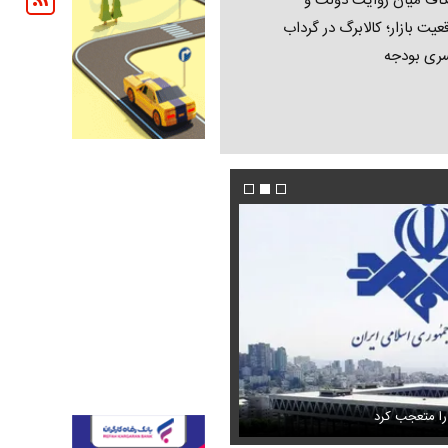
اف میان روایت دولت و
عیت بازار؛ کالابرگ در گرداب
ری بودجه
این نقشه جدید متروی تهران شما را به تمام جاه
دون GPS
ی مجازی پربازدید شد
می‌رساند + ویدئو
عکس دیده‌نشده ظل‌السلطنه نوه ناصرالدین ش