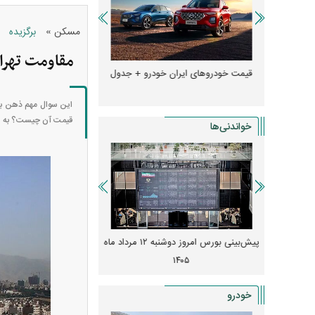
»
مسکن
برگزیده
مقاومت تهرا
و + جدول
قیمت خودرو‌های ایران خودرو + جدول
قیمت سکه و طلا
این سوال مهم ذهن بسی
قیمت آن چیست؟ به نظر می‌ر
خواندنی‌ها
پیش‌بینی بورس امروز دوشنبه ۱۲ مرداد ماه
زنگ خطر انباشت نیاز در بازار مسکن؛ فنر
کارنامه مردود محسن پاک‌ ن
قیمت‌ها فشرده شده
درآمد ارزی تا بازی با 
خودرو