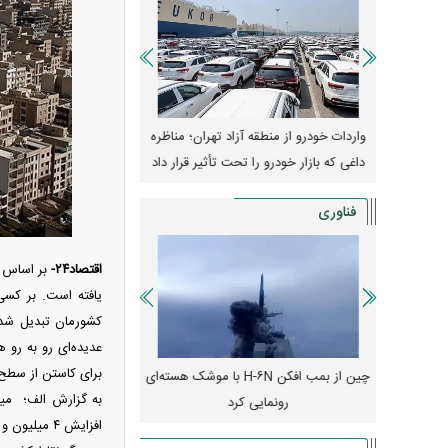
ران؛ مناظره
قیمت خودرو وارد فاز جدید شد/ اولین
هجوم خودروسازان چینی 
یر قرار داد
واکنش بازار به تحولات سیاسی + جدول
کارخانه‌های بحران‌زده نجا
فناوری
اقتصاد۲۴-
یافته است. بر کس
کشورمان تبدیل شده
عدیده‌ای رو به رو 
برای کاستن از سطح
فکن H-۶N با موشک هسته‌ای
پهپاد رهگیر یا موشک پدافند؛ قدرت تهدید
کدامیک بیشتر است؟
میلی‌آمپرسا