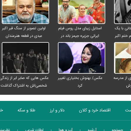
انی با یک
استایل زیبای مدل روس فیلم
اولین تصویر از سنگ قبر اکبر
م ختم اکبر
ایرانی جزیره جیمز باند در
عبدی در قطعه هنرمندان
ت
اصفهان + عکس
 از مدرسه
عکس/ بهنوش بختیاری تغییر
عکس هایی که صابر ابر از زندگی
رش
کرد
شخصی‌اش به اشتراک گذاشت
ست
اقتصاد خرد و کلان
دلار و ارز
طلا و سکه
خو
بورس
انرژی
چندرسانه ای
منهای اقتصاد
جستجو
آرشیو
آب و هوا
اوقات شرعی
نظرسن