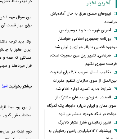
در دیگر نقاط کشورم
آخرین اخبار
نیروهای مسلح عراق به حال آماده‌باش
این سوال مهم ذهن 
درآمدند
برای مهار قیمت آن چیست
آخرین فهرست خرید پرسپولیس
روزنامه جمهوری اسلامی خواستار
اولا، باید توجه دا
برخورد قضایی با باقر خرازی و نیلی شد
ایران هنوز با چال
ضرغامی: تغییر ریل عین بصیرت است،
مسائلی که همه و هم
فرصت سوزی نکنیم
قرار می‌دهند و سبب 
تکذیب اعمال ضریب ۲.۷ برای اینترنت
بین‌الملل از سوی سازمان تنظیم مقررات
بیشتر بخوانید:
اخذ ۳۰۰ میلیاردتومان جریمه مالیاتی از بنگاه‌های متخلف
شرایط جدید تمدید اجاره اعلام شد
الحدث: به زودی بیانیه‌ای مشترک از
سوی عمان و ایران درباره «ایجاد یک گذرگاه
از این رو، مبدا اف
موقت در تنگه هرمز» منتشر می‌شود
مخاطب قرار گیرد. م
تغییر زمانبندی‌ شارژ اعتبار کالابرگ
پیشنهاد ۱۳۲میلیاردی رامین رضاییان به
دوم اینکه در سال‌ه