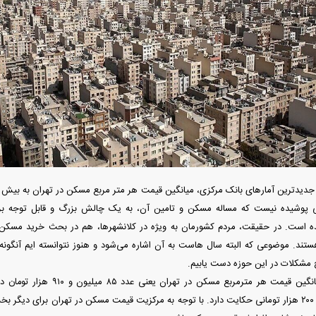
به اروپا؛ آیا
واردات خودرو از منطقه آزاد تهران؛ مناظره
ت پیدا می‌کنند؟
داغی که بازار خودرو را تحت تأثیر قرار داد
ی پوشیده نیست که مساله مسکن و تامین آن، به یک چالش بزرگ و قابل توجه بر
 است. در حقیقت، مردم کشورمان به ویژه در کلانشهرها، هم در بحث خرید مسکن 
هستند. موضوعی که البته سال هاست به آن اشاره می‌شود و هنوز نتوانسته ایم آنگونه 
 مشکلات در این حوزه دست یابیم.
رونمایی از پوکو M ۸ پاور با باتری ۸۰۰۰
چین از بمب افکن H-۶N با موشک هسته‌ای
عتی
رونمایی کرد
افزایش ۴ میلیون و ۲۰۰ هزار تومانی حکایت دارد. با توجه به مرکزیت قیمت مسکن در تهران برای