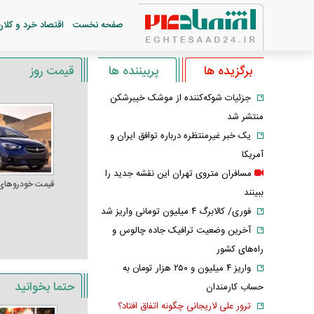
صفحه نخست
اقتصاد خرد و کلان
برگزیده ها
پربیننده ها
قیمت روز
جزئیات شوکه‌کننده از موشک خیبرشکن
منتشر شد
یک خبر غیرمنتظره درباره توافق ایران و
آمریکا
مسافران متروی تهران این نقشه جدید را
قیمت خودرو‌های
ببینند
فوری/ کالابرگ ۴ میلیون تومانی واریز شد
آخرین وضعیت ترافیک جاده چالوس و
راه‌های کشور
واریز ۴ میلیون و ۲۵۰ هزار تومان به
حتما بخوانید
حساب کارمندان
ترور علی لاریجانی چگونه اتفاق افتاد؟