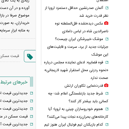
استقلال
زیادی به یک کالای 
آلمان صدرنشین حداقل دستمزد اروپا از
آورده و در آن دست 
موضوع صرفا در بازار
نظر قدرت خرید شد
خریداران، به صورت 
عکس دیده‌نشده ظل‌السلطنه نوه
به مثابه ابزارِ سرم
ناصرالدین شاه در لباس دامادی
موشک خیبرشکن ایران چیست؟
جزئیات جدید از برد، سرعت و قابلیت‌های
این موشک
قیمت مسکن
قوه قضاییه: ادعای نماینده مجلس درباره
«نحوه ردزنی محل استقرار شهید لاریجانی»
صحت ندارد
خبرهای مرتبط
قدرت‌نمایی تکاوران ارتش
جدیدترین قیمت اج
شرط جدید بازنشستگی اعلام شد؛ چه
جدیدترین قیمت اج
کسانی باید بیشتر کار کنند؟
جدیدترین قیمت خا
هجوم خودروسازان چینی به اروپا؛ آیا
قیمت مسکن در منطقه ۲ تهران از مرزداران تا سعادت
کارخانه‌های بحران‌زده نجات پیدا می‌کنند؟
جدیدترین قیمت آپ
کدام بازیکنان تیم فوتبال ایران هنوز تیم