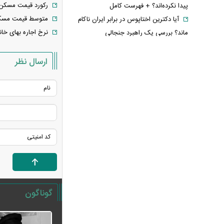
رکورد قیمت مسکن
پیدا نکرده‌اند؟ + فهرست کامل
متوسط قیمت مسکن 
آیا دکترین اختاپوس در برابر ایران ناکام
نرخ اجاره بهای خان
ماند؟ بررسی یک راهبرد جنجالی
تخم‌مرغ خام، آب‌پز یا سرخ‌شده؟
بهترین روش برای جذب پروتئین چیست؟
ارسال نظر
پشت پرده خودکفایی دارویی؛ چرا
واردات همچنان حرف اول را می‌زند؟
حمله خلبانان ایرانی به پایگاه آمریکا
بدون GPS
شرایط تغییر نام خانوادگی و شناسنامه
اعلام شد+ مراحل، مدارک لازم و قوانین
جدید ثبت احوال
یک خبر غیرمنتظره درباره توافق ایران و
آمریکا
گوناگون
مصرف لبنیات یک‌چهارم شد؛ قیمت شیر
باز هم افزایش می‌یابد؟ / هشدار درباره
گرانی لبنیات