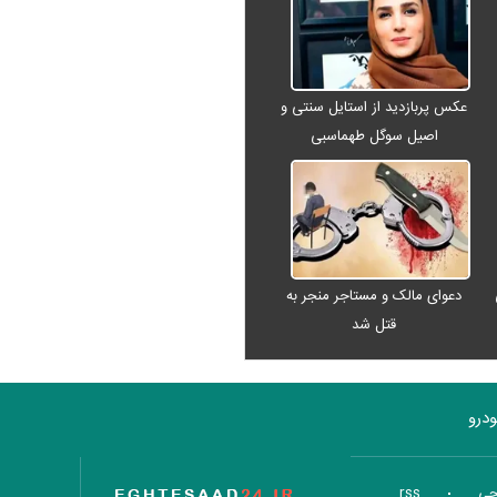
عکس پربازدید از استایل سنتی و
اصیل سوگل طهماسبی
دعوای مالک و مستاجر منجر به
قتل شد
درو
تاریخ اقتصاد
جی
rss