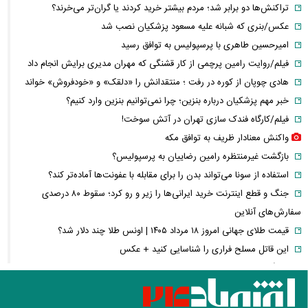
تراکنش‌ها دو برابر شد؛ مردم بیشتر خرید کردند یا گران‌تر می‌خرند؟
عکس/بنری که شبانه علیه مسعود پزشکیان نصب شد
امیرحسین طاهری با پرسپولیس به توافق رسید
فیلم/روایت رامین پرچمی از کار قشنگی که مهران مدیری برایش انجام داد
هادی چوپان از کوره در رفت ؛ منتقدانش را «دلقک» و «خودفروش» خواند
خبر مهم پزشکیان درباره بنزین؛ چرا نمی‌توانیم بنزین وارد کنیم؟
فیلم/کارگاه فندک سازی تهران در آتش سوخت!
واکنش معنادار ظریف به توافق مکه
بازگشت غیرمنتظره رامین رضاییان به پرسپولیس؟
استفاده از سونا می‌تواند بدن را برای مقابله با عفونت‌ها آماده‌تر کند؟
جنگ و قطع اینترنت خرید ایرانی‌ها را زیر و رو کرد؛ سقوط ۸۰ درصدی
سفارش‌های آنلاین
قیمت طلای جهانی امروز ۱۸ مرداد ۱۴۰۵ | اونس طلا چند دلار شد؟
این قاتل مسلح فراری را شناسایی کنید + عکس
میانگین قیمت مسکن در تهران به این عدد عجیب رسید
اولین عکس از مسی بعد از اعلام مرگ پدرش
خانه ۱۰۰ متری در پونک چند میلیارد آب می‌خورد؟ + جدول جدیدترین قیمت