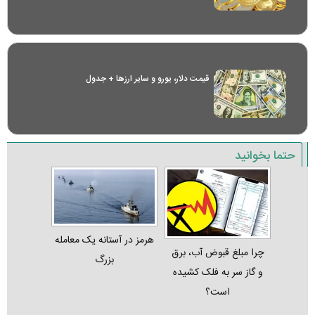
قیمت دلار، یورو و سایر ارز‌ها + جدول
حتما بخوانید
هرمز در آستانه یک معامله
چرا مبلغ قبوض آب، برق
بزرگ
و گاز سر به فلک کشیده
است؟