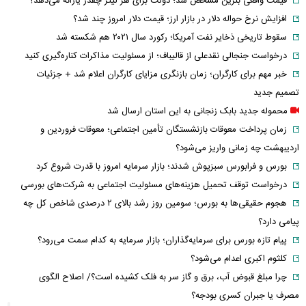
قیمت واقعی بنزین مشخص شد؛ دولت برای هر لیتر چقدر یارانه می‌دهد؟
افزایش نرخ حواله دلار در بازار ارز؛ قیمت دلار امروز چند شد؟
سقوط تاریخی ذخایر نفت آمریکا؛ رکورد سال ۲۰۲۱ هم شکسته شد
درخواست جنجالی نقدعلی از قالیباف؛ از مسئولیت مذاکرات کناره‌گیری کنید
خبر مهم برای کارگران؛ زمان بازنگری مزایای کارگران اعلام شد + جزئیات
تصمیم جدید
محموله جدید بابک زنجانی به این استان ارسال شد
زمان پرداخت معوقات بازنشستگان تأمین اجتماعی؛ معوقات فروردین و
اردیبهشت چه زمانی واریز می‌شود؟
بورس و فرابورس سبزپوش شدند؛ بازار سرمایه امروز با قدرت شروع کرد
درخواست توقف تحمیل هزینه‌های مسئولیت اجتماعی به شرکت‌های بورسی
هجوم حقیقی‌ها به بورس؛ سومین روز رشد بالای ۲ درصدی شاخص کل چه
پیامی دارد؟
پیام تازه بورس برای سرمایه‌گذاران؛ بازار سرمایه به کدام سمت می‌رود؟
کلثوم اکبری اعدام می‌شود؟
چرا مبلغ قبوض آب، برق و گاز سر به فلک کشیده است؟/ اصلاح الگوی
مصرف یا جبران کسری بودجه؟