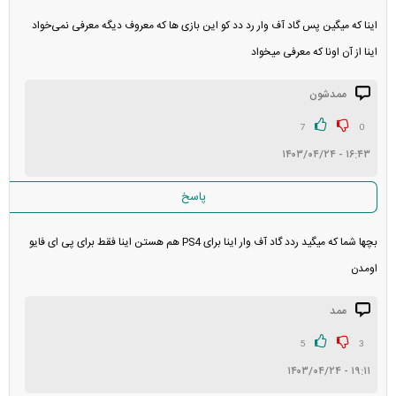
اینا که میگین پس گاد آف وار رد دد کو این بازی ها که معروف دیگه معرفی نمی‌خواد
اینا از آن اونا که معرفی میخواد
ممدشون
7
0
۱۶:۴۳ - ۱۴۰۳/۰۴/۲۴
پاسخ
بچها شما که میگید ردد گاد آف وار اینا برای PS4 هم هستن اینا فقط برای پی ای فایو
اومدن
ممد
5
3
۱۹:۱۱ - ۱۴۰۳/۰۴/۲۴