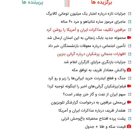
برگزیده ها
پربیننده ها
جزئیات تازه درباره اعتبار یک میلیون تومانی کالابرگ
ماجرای مرموز ساره نتانیاهو و مرد ۶۰ ساله
عراقچی تکلیف مذاکرات ایران و آمریکا را روشن کرد
محموله جدید بابک زنجانی به این استان ارسال شد
تأمین اجتماعی درباره معوقات بازنشستگان خبر داد
اظهارات جنجالی پزشکیان درباره گرانی بنزین
جزئیات بازنگری مزایای کارگران اعلام شد
واکنش معنادار ظریف به توافق مکه
جنگ و قطع اینترنت خرید ایرانی‌ها را زیر و رو کرد
فیلم/پزشکیان گرانی‌های اخیر را اینگونه توجیه کرد!
سهم ایران از نفت و گاز خزر چقدر است؟
بی‌محلی عراقچی به درخواست گزارشگر تلویزیون
هشدار ظریف درباره مذاکرات ایران و آمریکا
پشت پرده افتتاح مخفیانه باغ‌وحش انزلی
قیمت سکه و طلا + جدول