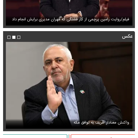
فیلم/روایت رامین پرچمی از کار قشنگی که مهران مدیری برایش انجام داد
فی
عکس
واکنش معنادار ظریف به توافق مکه
او