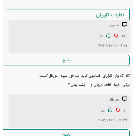
نظرات کاربران
حسینی
انتشار یافته: ۶
در انتظار بررسی:
26
19
۱۸:۰۹ - ۱۴۰۳/۰۴/۲۰
غیر قابل انتشار: ۷
پاسخ
گاد آف وار . فارکرای . اساسین کرید. نید فور اسپید . مورتال کمبت
تیکن . فیفا . کالاف دیوتی و .... پشم بودن ؟
Bbbs
22
8
۱۶:۲۹ - ۱۴۰۳/۰۴/۲۱
پاسخ