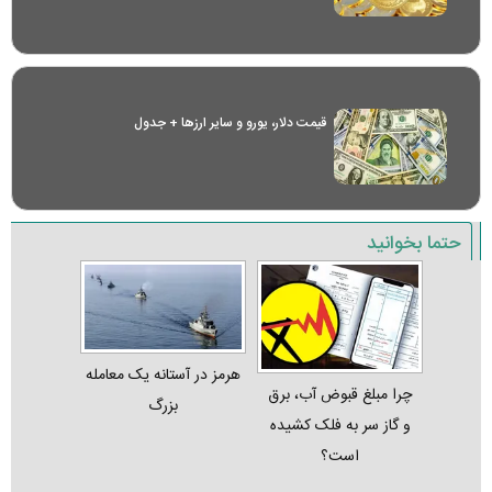
قیمت دلار، یورو و سایر ارز‌ها + جدول
حتما بخوانید
هرمز در آستانه یک معامله
چرا مبلغ قبوض آب، برق
بزرگ
و گاز سر به فلک کشیده
است؟