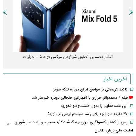
انتشار نخستین تصاویر شیائومی میکس فولد ۵ + جزئیات
آخرین اخبار
تاکید لاریجانی بر مواضع ایران درباره تنگه هرمز
فیلم / محمدباقر خرازی با اظهاراتی جنجالی دوباره خبرساز شد
این ماده غذایی را بدون شست‌وشو نخورید
۳۰ دقیقه سونا چه بلایی سر سیستم ایمنی می‌آورد؟
پس از کشتار کنسولگری ایران چه گذشت؟ /تصمیم سرنوشت‌ساز شورای عالی
امنیت ملی درباره طالبان