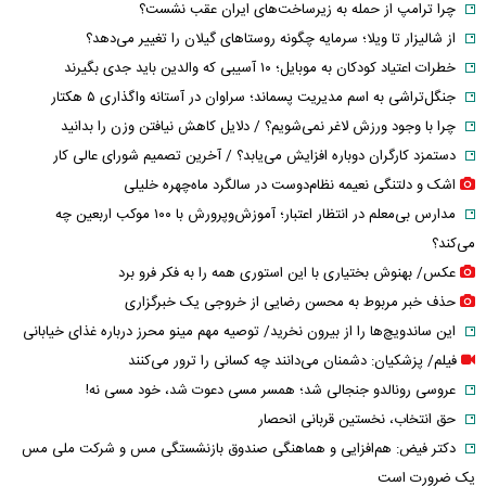
چرا ترامپ از حمله به زیرساخت‌های ایران عقب نشست؟
از شالیزار تا ویلا؛ سرمایه چگونه روستاهای گیلان را تغییر می‌دهد؟
خطرات اعتیاد کودکان به موبایل؛ ۱۰ آسیبی که والدین باید جدی بگیرند
جنگل‌تراشی به اسم مدیریت پسماند؛ سراوان در آستانه واگذاری ۵ هکتار
چرا با وجود ورزش لاغر نمی‌شویم؟ / دلایل کاهش نیافتن وزن را بدانید
دستمزد کارگران دوباره افزایش می‌یابد؟ / آخرین تصمیم شورای عالی کار
اشک و دلتنگی نعیمه نظام‌دوست در سالگرد ماه‌چهره خلیلی
مدارس بی‌معلم در انتظار اعتبار؛ آموزش‌وپرورش با ۱۰۰ موکب اربعین چه
می‌کند؟
عکس/ بهنوش بختیاری با این استوری همه را به فکر فرو برد
حذف خبر مربوط به محسن رضایی از خروجی یک خبرگزاری
این ساندویچ‌ها را از بیرون نخرید/ توصیه مهم مینو محرز درباره غذای خیابانی
فیلم/ پزشکیان: دشمنان می‌دانند چه کسانی را ترور می‌کنند
عروسی رونالدو جنجالی شد؛ همسر مسی دعوت شد، خود مسی نه!
حق انتخاب، نخستین قربانی انحصار
دکتر فیض: هم‌افزایی و هماهنگی صندوق بازنشستگی مس و شرکت ملی مس
یک ضرورت است