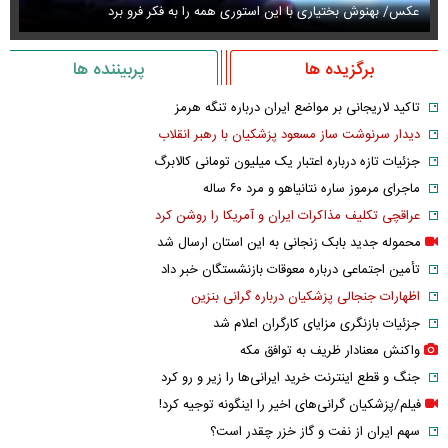
عکس/ بهنوش بختیاری با این استوری همه را به فکر فرو برد
حذ
برگزیده ها
پربیننده ها
تاکید لاریجانی بر مواضع ایران درباره تنگه هرمز
دیدار سرنوشت ساز مسعود پزشکیان با رهبر انقلاب
جزئیات تازه درباره اعتبار یک میلیون تومانی کالابرگ
ماجرای مرموز ساره نتانیاهو و مرد ۶۰ ساله
عراقچی تکلیف مذاکرات ایران و آمریکا را روشن کرد
محموله جدید بابک زنجانی به این استان ارسال شد
تأمین اجتماعی درباره معوقات بازنشستگان خبر داد
اظهارات جنجالی پزشکیان درباره گرانی بنزین
جزئیات بازنگری مزایای کارگران اعلام شد
واکنش معنادار ظریف به توافق مکه
جنگ و قطع اینترنت خرید ایرانی‌ها را زیر و رو کرد
فیلم/پزشکیان گرانی‌های اخیر را اینگونه توجیه کرد!
سهم ایران از نفت و گاز خزر چقدر است؟