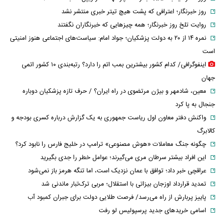
روز خبرنگار؛ اعترافی که پشت هیچ تیتر خبری منتشر نشد
روایت تلخ روز خبرنگار؛ همه چیزهایی که خبرنگاران نگفتند
نمره ۱۴ از ۲۰ به دولت پزشکیان؛ جواد امام: سیاست‌های اجتماعی هنوز امنیتی
است
اینفوگرافی/ کدام کشور بیشترین بمب اتم را دارد؟ رتبه‌بندی ۱۰ کشور اتمی
جهان
معین، شادمهر و بیژن مرتضوی در راه ایران؟ / حرف تازه پزشکیان دوباره
جنجال به پا کرد
واکنش دفتر معاون اول ریاست جمهوری به یک گزارش درباره کسری بودجه و
کالابرگ
چگونه جنگ معاملات «هوش مصنوعی» ترامپ در خلیج فارس را نابود کرد؟
این افراد بیشتر سرطان مری می‌گیرند؛ عوامل خطر را جدی بگیرید
عراقچی خبر داد؛ توافق با عمان نزدیک است، اما تنگه هرمز باز نمی‌شود
تمدید قرارداد اوزجان بیزاتی با استقلال؛ مربی ترک‌تبار ماندنی شد
پاییز پربارش از راه می‌رسد/ فرصت طلایی دولت برای جبران کمبود آب
اسامی خریدهای جدید پرسپولیس لو رفت