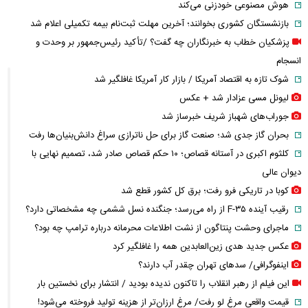
هوش مصنوعی خودزنی می‌کند
بازنشستگان کشوری بخوانند؛ آخرین مهلت ثبت‌نام بیمه تکمیلی اعلام شد
پزشکیان خطاب به خبرنگاران چه گفت؟ /تأکید رئیس‌جمهور بر وحدت و
انسجام
شوک تازه به اقتصاد آمریکا / بازار کار آمریکا غافلگیر شد
لیونل مسی عزادار شد + عکس
جوراب‌های شهباز شریف خبرساز شد
بحران گاز جدی شد؛ صنعت گاز برای حل ناترازی سراغ دانش‌بنیان‌ها رفت
کلثوم اکبری در آستانه قصاص؛ ۱۰ حکم قصاص صادر شد، تصمیم نهایی با
دیوان عالی
کوبا در تاریکی فرو رفت؛ برق کل کشور قطع شد
رقیب آینده F-۳۵ از راه می‌رسد؛ جنگنده نسل ششمی چه مشخصاتی دارد؟
ماجرای وحشت پنتاگون از نشت اطلاعات محرمانه درباره ترامپ چه بود؟
عکس جدید هدی زین‌العابدین همه را غافلگیر کرد
اینفوگرافی/ سدهای تهران چقدر آب دارند؟
این فیلم از رهبر انقلاب را تاکنون ندیده بودید / انتشار برای نخستین بار
قیمت واقعی مرغ لو رفت/ مرغ ارزان‌تر از هزینه تولید فروخته می‌شود!