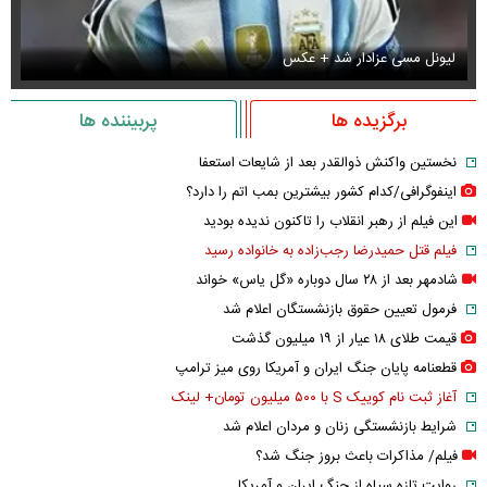
لیونل مسی عزادار شد + عکس
جو
برگزیده ها
پربیننده ها
نخستین واکنش ذوالقدر بعد از شایعات استعفا
اینفوگرافی/کدام کشور بیشترین بمب اتم را دارد؟
این فیلم از رهبر انقلاب را تاکنون ندیده بودید
فیلم قتل حمیدرضا رجب‌زاده به خانواده رسید
شادمهر بعد از ۲۸ سال دوباره «گل یاس» خواند
فرمول تعیین حقوق بازنشستگان اعلام شد
قیمت طلای ۱۸ عیار از ۱۹ میلیون گذشت
قطعنامه پایان جنگ ایران و آمریکا روی میز ترامپ
آغاز ثبت نام کوییک S با ۵۰۰ میلیون تومان+ لینک
شرایط بازنشستگی زنان و مردان اعلام شد
فیلم/ مذاکرات باعث بروز جنگ شد؟
روایت تازه سپاه از جنگ ایران و آمریکا