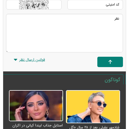
قوانین ارسال نظر
گوناگون
استایل جذاب لیندا کیانی در اکران
شادمهر عقیلی بعد از ۲۸ سال «گل