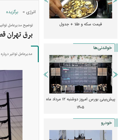
»
انرژی
برگزیده
و + جدول
قیمت سکه و طلا + جدول
قیمت دلار، یورو و سایر 
توضیح مدیرعامل توانیر
برق تهران قط
خواندنی‌ها
مدیرعامل توانیر دربار
 از افت شدید
پیش‌بینی بورس امروز دوشنبه ۱۲ مرداد ماه
زنگ خطر انباشت نیاز در 
و نصب‌ها
۱۴۰۵
قیمت‌ها فشرده
خودرو