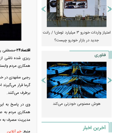
جهش گواهی
امتیاز واردات خودرو ۳ میلیارد تومان! / رانت
ناطق آزاد
جدید در بازار خودرو چیست؟
کوییک S با ۵۰۰ 
ثبت نام
اقتصاد۲۴-
مصطفی رجب
فناوری
ریزی شده ناشی از 
همکاری مردم وابست
رجبی مشهدی در خصوص
گرما قرار می‌گیرند
برطرف می‌کنند.
 مصنوعی»
هوش مصنوعی خودزنی می‌کند
وی در پاسخ به این
ود کرد؟
میلی‌آمپرسا
همکاری مردم به صو
مدیریت مصرف به ص
آخرین اخبار
منبع:
خبر آنلاین