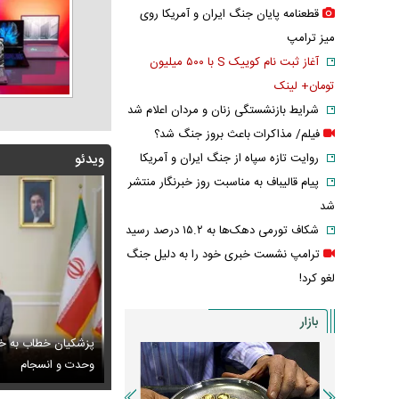
قطعنامه پایان جنگ ایران و آمریکا روی
میز ترامپ
آغاز ثبت نام کوییک S با ۵۰۰ میلیون
تومان+ لینک
شرایط بازنشستگی زنان و مردان اعلام شد
فیلم/ مذاکرات باعث بروز جنگ شد؟
روایت تازه سپاه از جنگ ایران و آمریکا
ویدئو
پیام قالیباف به مناسبت روز خبرنگار منتشر
شد
شکاف تورمی دهک‌ها به ۱۵.۲ درصد رسید
ترامپ نشست خبری خود را به دلیل جنگ
لغو کرد!
بازار
پزشکیان خطاب به خب
راب‌های شهباز شریف خبرساز شد
 ادامه تجمعات شبانه تعیین تکلیف شد
وحدت و انسجام
عکس / عاشقانه‌