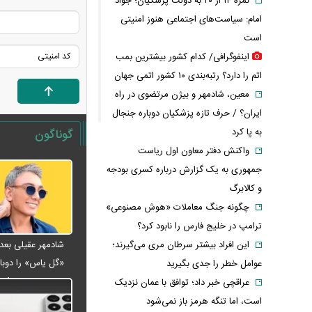
نمره ۱۴ از ۲۰ به دولت پزشکیان؛ جواد
امام: سیاست‌های اجتماعی هنوز امنیتی
است
اینفوگرافی/ کدام کشور بیشترین بمب
اتم را دارد؟ رتبه‌بندی ۱۰ کشور اتمی جهان
معین، شادمهر و بیژن مرتضوی در راه
ایران؟ / حرف تازه پزشکیان دوباره جنجال
به پا کرد
گوناگون
واکنش دفتر معاون اول ریاست
جمهوری به یک گزارش درباره کسری بودجه
و کالابرگ
چگونه جنگ معاملات «هوش مصنوعی»
ترامپ در خلیج فارس را نابود کرد؟
این افراد بیشتر سرطان مری می‌گیرند؛
«گل یاس» را دوبار
عوامل خطر را جدی بگیرید
ویدئو
عراقچی خبر داد؛ توافق با عمان نزدیک
است، اما تنگه هرمز باز نمی‌شود