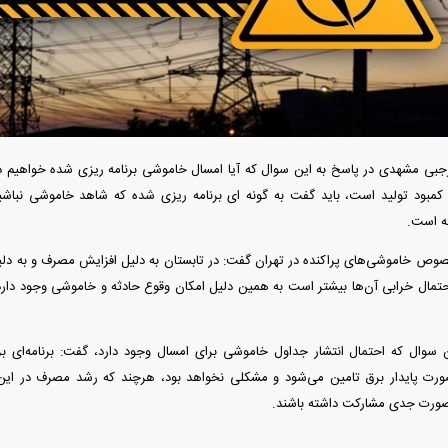
آغاز ثبت نام سایپا از امروز ۱۷ مرداد ۱۴۰۵؛
واردات خودرو گران‌تر شد/ جهش گواهی
میلیون تومان بخرید + لینک
اسقاط و محدودیت جدید در مناطق آزاد
جدید در بازار
ی مشهدی در پاسخ به این سوال که آیا امسال خاموشی برنامه ریزی شده خواهیم د
کمبود تولید است، باید گفت به گونه ای برنامه ریزی شده که شاهد خاموشی نباش
ه است.
 خاموشی‌های پراکنده در تهران گفت: در تابستان به دلیل افزایش مصرف و به دلیل
 احتمال خرابی آن‌ها بیشتر است به همین دلیل امکان وقوع حادثه و خاموشی وجود دار
رونمایی از پوکو M ۸ پاور با باتری ۸۰۰۰
چگونه جنگ معاملات «هوش مصنوعی»
هوش مصنوعی خ
 سوال که احتمال انتشار جداول خاموشی برای امسال وجود دارد، گفت: برنامه‌ای بر
عتی
ترامپ در خلیج فارس را نابود کرد؟
رت پایدار برق تامین می‌شود و مشکلی نخواهد بود، هرچند که رشد مصرف در این روز
ورت جدی مشارکت داشته باشند.