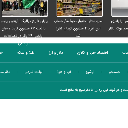
رو مکس با باتری
سرپرستان خانوار بخوانند/ حساب
پایان طرح ترافیکی اربعین پلیس
م روانه بازار
این افراد ۴ میلیون تومان شارژ
با ثبت ۶۷ میلیون تردد / جان
شد
باختن ۲۴ زائر در تصادفات
اربعینی
ست
اقتصاد خرد و کلان
دلار و ارز
طلا و سکه
خو
بورس
انرژی
چندرسانه ای
منهای اقتصاد
جستجو
آرشیو
آب و هوا
اوقات شرعی
نظرسن