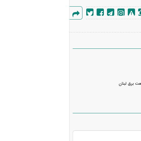
گزارش
خطا
نعت برق لبنان