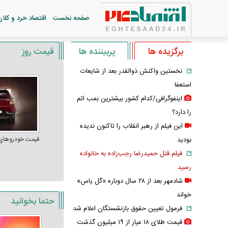
صفحه نخست
اقتصاد خرد و کلان
برگزیده ها
پربیننده ها
قیمت روز
نخستین واکنش ذوالقدر بعد از شایعات
استعفا
اینفوگرافی/کدام کشور بیشترین بمب اتم
را دارد؟
این فیلم از رهبر انقلاب را تاکنون ندیده
بودید
قیمت خودرو‌های
فیلم قتل حمیدرضا رجب‌زاده به خانواده
رسید
شادمهر بعد از ۲۸ سال دوباره «گل یاس»
خواند
حتما بخوانید
فرمول تعیین حقوق بازنشستگان اعلام شد
قیمت طلای ۱۸ عیار از ۱۹ میلیون گذشت