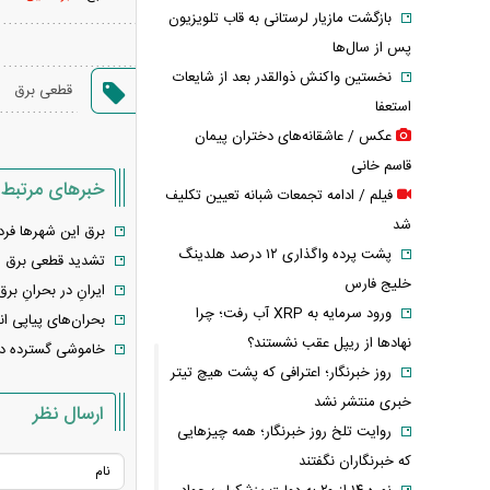
بازگشت مازیار لرستانی به قاب تلویزیون
پس از سال‌ها
نخستین واکنش ذوالقدر بعد از شایعات
قطعی برق
استعفا
عکس / عاشقانه‌های دختران پیمان
قاسم خانی
خبرهای مرتبط
فیلم / ادامه تجمعات شبانه تعیین تکلیف
شد
برق این شهر‌ها فرد
پشت پرده واگذاری ۱۲ درصد هلدینگ
تشدید قطعی برق 
خلیج فارس
ایرانِ در بحرانِ ب
ورود سرمایه به XRP آب رفت؛ چرا
بحران‌های پیاپی ان
نهادها از ریپل عقب نشستند؟
خاموشی گسترده در
روز خبرنگار؛ اعترافی که پشت هیچ تیتر
خبری منتشر نشد
ارسال نظر
روایت تلخ روز خبرنگار؛ همه چیزهایی
که خبرنگاران نگفتند