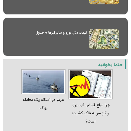
قیمت دلار، یورو و سایر ارز‌ها + جدول
حتما بخوانید
هرمز در آستانه یک معامله
چرا مبلغ قبوض آب، برق
بزرگ
و گاز سر به فلک کشیده
است؟