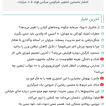
انتشار نخستین تصاویر شیائومی میکس فولد ۵ + جزئیات
آخرین اخبار
از شالیزار تا ویلا؛ سرمایه چگونه روستاهای گیلان را تغییر می‌دهد؟
خطرات اعتیاد کودکان به موبایل؛ ۱۰ آسیبی که والدین باید جدی بگیرند
جنگل‌تراشی به اسم مدیریت پسماند؛ سراوان در آستانه واگذاری ۵ هکتار
چرا با وجود ورزش لاغر نمی‌شویم؟ / دلایل کاهش نیافتن وزن را بدانید
دستمزد کارگران دوباره افزایش می‌یابد؟ / آخرین تصمیم شورای عالی کار
اشک و دلتنگی نعیمه نظام‌دوست در سالگرد ماه‌چهره خلیلی
مدارس بی‌معلم در انتظار اعتبار؛ آموزش‌وپرورش با ۱۰۰ موکب اربعین چه
می‌کند؟
عکس/ بهنوش بختیاری با این استوری همه را به فکر فرو برد
حذف خبر مربوط به محسن رضایی از خروجی یک خبرگزاری
این ساندویچ‌ها را از بیرون نخرید/ توصیه مهم مینو محرز درباره غذای خیابانی
فیلم/ پزشکیان: دشمنان می‌دانند چه کسانی را ترور می‌کنند
عروسی رونالدو جنجالی شد؛ همسر مسی دعوت شد، خود مسی نه!