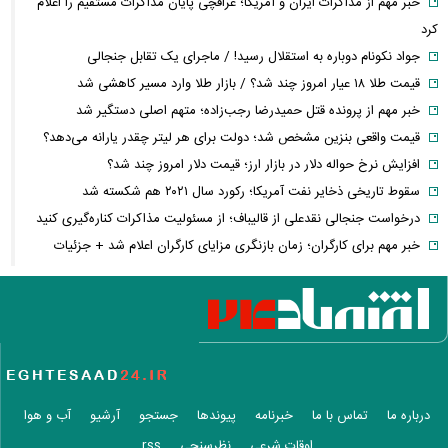
خبر مهم از مذاکرات ایران و آمریکا؛ عراقچی پایان مذاکرات مستقیم را اعلام
کرد
جواد نکونام دوباره به استقلال رسید! / ماجرای یک تقابل جنجالی
قیمت طلا ۱۸ عیار امروز چند شد؟ / بازار طلا وارد مسیر کاهشی شد
خبر مهم از پرونده قتل حمیدرضا رجب‌زاده؛ متهم اصلی دستگیر شد
قیمت واقعی بنزین مشخص شد؛ دولت برای هر لیتر چقدر یارانه می‌دهد؟
افزایش نرخ حواله دلار در بازار ارز؛ قیمت دلار امروز چند شد؟
سقوط تاریخی ذخایر نفت آمریکا؛ رکورد سال ۲۰۲۱ هم شکسته شد
درخواست جنجالی نقدعلی از قالیباف؛ از مسئولیت مذاکرات کناره‌گیری کنید
خبر مهم برای کارگران؛ زمان بازنگری مزایای کارگران اعلام شد + جزئیات
تصمیم جدید
محموله جدید بابک زنجانی به این استان ارسال شد
زمان پرداخت معوقات بازنشستگان تأمین اجتماعی؛ معوقات فروردین و
اردیبهشت چه زمانی واریز می‌شود؟
بورس و فرابورس سبزپوش شدند؛ بازار سرمایه امروز با قدرت شروع کرد
درخواست توقف تحمیل هزینه‌های مسئولیت اجتماعی به شرکت‌های بورسی
درباره ما
تماس با ما
خبرنامه
پیوندها
جستجو
آرشیو
آب و هوا
هجوم حقیقی‌ها به بورس؛ سومین روز رشد بالای ۲ درصدی شاخص کل چه
اوقات شرعی
نظرسنجی
rss