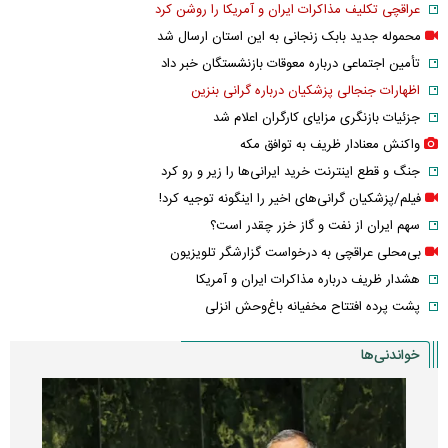
عراقچی تکلیف مذاکرات ایران و آمریکا را روشن کرد
محموله جدید بابک زنجانی به این استان ارسال شد
تأمین اجتماعی درباره معوقات بازنشستگان خبر داد
اظهارات جنجالی پزشکیان درباره گرانی بنزین
جزئیات بازنگری مزایای کارگران اعلام شد
واکنش معنادار ظریف به توافق مکه
جنگ و قطع اینترنت خرید ایرانی‌ها را زیر و رو کرد
فیلم/پزشکیان گرانی‌های اخیر را اینگونه توجیه کرد!
سهم ایران از نفت و گاز خزر چقدر است؟
بی‌محلی عراقچی به درخواست گزارشگر تلویزیون
هشدار ظریف درباره مذاکرات ایران و آمریکا
پشت پرده افتتاح مخفیانه باغ‌وحش انزلی
خواندنی‌ها