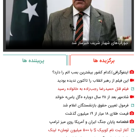
جوراب‌های شهباز شریف خبرساز شد
عک
برگزیده ها
پربیننده ها
اینفوگرافی/کدام کشور بیشترین بمب اتم را دارد؟
این فیلم از رهبر انقلاب را تاکنون ندیده بودید
فیلم قتل حمیدرضا رجب‌زاده به خانواده رسید
شادمهر بعد از ۲۸ سال دوباره «گل یاس» خواند
فرمول تعیین حقوق بازنشستگان اعلام شد
قیمت طلای ۱۸ عیار از ۱۹ میلیون گذشت
قطعنامه پایان جنگ ایران و آمریکا روی میز ترامپ
آغاز ثبت نام کوییک S با ۵۰۰ میلیون تومان+ لینک