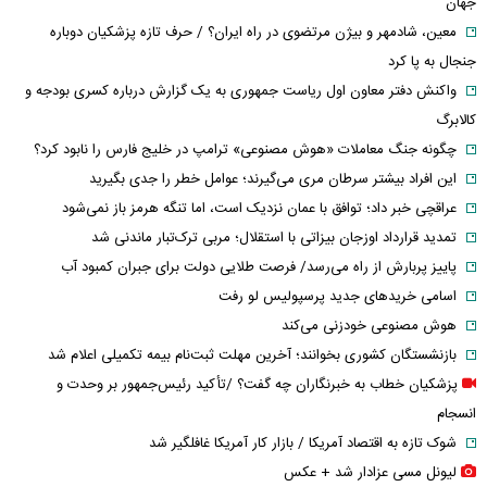
جهان
معین، شادمهر و بیژن مرتضوی در راه ایران؟ / حرف تازه پزشکیان دوباره
جنجال به پا کرد
واکنش دفتر معاون اول ریاست جمهوری به یک گزارش درباره کسری بودجه و
کالابرگ
چگونه جنگ معاملات «هوش مصنوعی» ترامپ در خلیج فارس را نابود کرد؟
این افراد بیشتر سرطان مری می‌گیرند؛ عوامل خطر را جدی بگیرید
عراقچی خبر داد؛ توافق با عمان نزدیک است، اما تنگه هرمز باز نمی‌شود
تمدید قرارداد اوزجان بیزاتی با استقلال؛ مربی ترک‌تبار ماندنی شد
پاییز پربارش از راه می‌رسد/ فرصت طلایی دولت برای جبران کمبود آب
اسامی خریدهای جدید پرسپولیس لو رفت
هوش مصنوعی خودزنی می‌کند
بازنشستگان کشوری بخوانند؛ آخرین مهلت ثبت‌نام بیمه تکمیلی اعلام شد
پزشکیان خطاب به خبرنگاران چه گفت؟ /تأکید رئیس‌جمهور بر وحدت و
انسجام
شوک تازه به اقتصاد آمریکا / بازار کار آمریکا غافلگیر شد
لیونل مسی عزادار شد + عکس