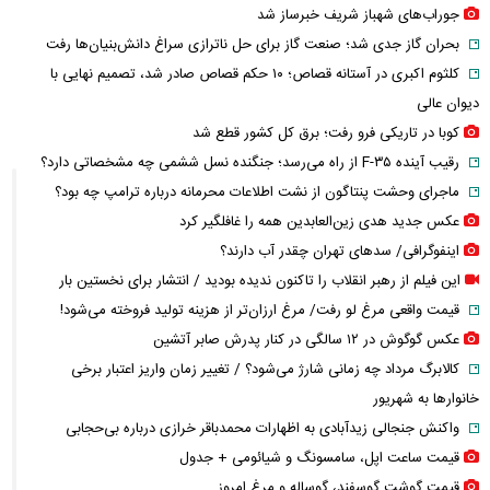
جوراب‌های شهباز شریف خبرساز شد
بحران گاز جدی شد؛ صنعت گاز برای حل ناترازی سراغ دانش‌بنیان‌ها رفت
کلثوم اکبری در آستانه قصاص؛ ۱۰ حکم قصاص صادر شد، تصمیم نهایی با
دیوان عالی
کوبا در تاریکی فرو رفت؛ برق کل کشور قطع شد
رقیب آینده F-۳۵ از راه می‌رسد؛ جنگنده نسل ششمی چه مشخصاتی دارد؟
ماجرای وحشت پنتاگون از نشت اطلاعات محرمانه درباره ترامپ چه بود؟
عکس جدید هدی زین‌العابدین همه را غافلگیر کرد
اینفوگرافی/ سدهای تهران چقدر آب دارند؟
این فیلم از رهبر انقلاب را تاکنون ندیده بودید / انتشار برای نخستین بار
قیمت واقعی مرغ لو رفت/ مرغ ارزان‌تر از هزینه تولید فروخته می‌شود!
عکس گوگوش در ۱۲ سالگی در کنار پدرش صابر آتشین
کالابرگ مرداد چه زمانی شارژ می‌شود؟ / تغییر زمان واریز اعتبار برخی
خانوارها به شهریور
واکنش جنجالی زیدآبادی به اظهارات محمدباقر خرازی درباره بی‌حجابی
قیمت ساعت اپل، سامسونگ و شیائومی + جدول
قیمت گوشت گوسفند، گوساله و مرغ امروز