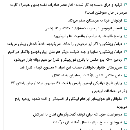
ترکیه و عراق دست به کار شدند؛ آغاز عصر صادرات نفت بدون هرمز؟/ کارت
هرمز در حال سوختن است؟
اردوغان فردا به عربستان سفر می‌کند
انفجار اتوبوس در حومه دمشق/ ۲ کشته و ۱۳ زخمی
پاسخ قالیباف به ترامپ/ واقعیت ها را بپذیرید
فیلم/ پزشکیان: اگر ارز ترجیحی را حذف نمی‌کردیم، قطعاً قحطی پیش می‌آمد
فیلم/ پزشکیان: سایپا و چند شرکت دیگر هم مثل ایران‌خودرو واگذار می‌کنیم
ردمی K۱۰۰ پرو مکس با باتری غول‌پیکر و شارژ بی‌سیم روانه بازار می‌شود
سرپرستان خانوار بخوانند/ حساب این افراد ۴ میلیون تومان شارژ شد
دلیل منتفی شدن بازگشت رضاییان به استقلال
پایان طرح ترافیکی اربعین پلیس با ثبت ۶۷ میلیون تردد / جان باختن ۲۴
زائر در تصادفات اربعینی
ملوانان ناو هواپیمابر آبراهام لینکلن از افسردگی و افت شدید روحیه رنج
می‌برند
درخواست حزب‌الله برای توقف گفت‌وگوهای لبنان با اسرائیل
نیروهای مسلح عراق به حال آماده‌باش درآمدند