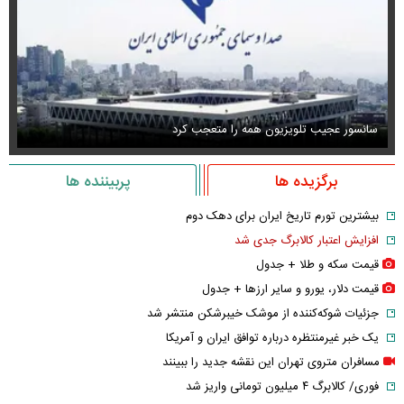
سانسور عجیب تلویزیون همه را متعجب کرد
اس
برگزیده ها
پربیننده ها
بیشترین تورم تاریخ ایران برای دهک دوم
افزایش اعتبار کالابرگ جدی شد
قیمت سکه و طلا + جدول
قیمت دلار، یورو و سایر ارز‌ها + جدول
جزئیات شوکه‌کننده از موشک خیبرشکن منتشر شد
یک خبر غیرمنتظره درباره توافق ایران و آمریکا
مسافران متروی تهران این نقشه جدید را ببینند
فوری/ کالابرگ ۴ میلیون تومانی واریز شد