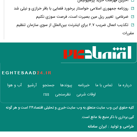
آخرین فهرست خرید پرسپولیس
روزنامه جمهوری اسلامی خواستار برخورد قضایی با باقر خرازی و نیلی شد
ضرغامی: تغییر ریل عین بصیرت است، فرصت سوزی نکنیم
تکذیب اعمال ضریب ۲.۷ برای اینترنت بین‌الملل از سوی سازمان تنظیم
مقررات
شرایط جدید تمدید اجاره اعلام شد
الحدث: به زودی بیانیه‌ای مشترک از سوی عمان و ایران درباره «ایجاد یک
گذرگاه موقت در تنگه هرمز» منتشر می‌شود
تغییر زمانبندی‌ شارژ اعتبار کالابرگ
پیشنهاد ۱۳۲میلیاردی رامین رضاییان به استقلال
آلمان صدرنشین حداقل دستمزد اروپا از نظر قدرت خرید شد
درباره ما
تماس با ما
خبرنامه
پیوندها
جستجو
آرشیو
آب و هوا
عکس دیده‌نشده ظل‌السلطنه نوه ناصرالدین شاه در لباس دامادی
اوقات شرعی
نظرسنجی
rss
موشک خیبرشکن ایران چیست؟ جزئیات جدید از برد، سرعت و قابلیت‌های
این موشک
کلیه حقوق این وب سایت متعلق به وب سایت خبری و تحلیلی اقتصاد۲۴ است و هر گونه
قوه قضاییه: ادعای نماینده مجلس درباره «نحوه ردزنی محل استقرار شهید
کپی برداری با ذکر منبع بلا مانع است.
لاریجانی» صحت ندارد
طراحی و تولید :
ایران سامانه
قدرت‌نمایی تکاوران ارتش