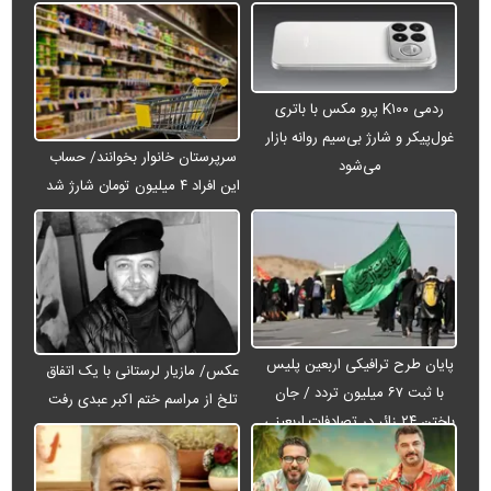
ردمی K۱۰۰ پرو مکس با باتری
غول‌پیکر و شارژ بی‌سیم روانه بازار
سرپرستان خانوار بخوانند/ حساب
می‌شود
این افراد ۴ میلیون تومان شارژ شد
پایان طرح ترافیکی اربعین پلیس
عکس/ مازیار لرستانی با یک اتفاق
با ثبت ۶۷ میلیون تردد / جان
تلخ از مراسم ختم اکبر عبدی رفت
باختن ۲۴ زائر در تصادفات اربعینی