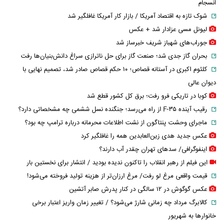
انسجام
شوک تازه به اقتصاد آمریکا / بازار کار آمریکا غافلگیر شد
لیونل مسی عزادار شد + عکس
جوراب‌های شهباز شریف خبرساز شد
بحران گاز جدی شد؛ صنعت گاز برای حل ناترازی سراغ دانش‌بنیان‌ها رفت
کلثوم اکبری در آستانه قصاص؛ ۱۰ حکم قصاص صادر شد، تصمیم نهایی با
دیوان عالی
کوبا در تاریکی فرو رفت؛ برق کل کشور قطع شد
رقیب آینده F-۳۵ از راه می‌رسد؛ جنگنده نسل ششمی چه مشخصاتی دارد؟
ماجرای وحشت پنتاگون از نشت اطلاعات محرمانه درباره ترامپ چه بود؟
عکس جدید هدی زین‌العابدین همه را غافلگیر کرد
اینفوگرافی/ سدهای تهران چقدر آب دارند؟
این فیلم از رهبر انقلاب را تاکنون ندیده بودید / انتشار برای نخستین بار
قیمت واقعی مرغ لو رفت/ مرغ ارزان‌تر از هزینه تولید فروخته می‌شود!
عکس گوگوش در ۱۲ سالگی در کنار پدرش صابر آتشین
کالابرگ مرداد چه زمانی شارژ می‌شود؟ / تغییر زمان واریز اعتبار برخی
خانوارها به شهریور