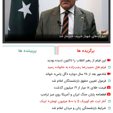
جوراب‌های شهباز شریف خبرساز شد
عک
برگزیده ها
پربیننده ها
این فیلم از رهبر انقلاب را تاکنون ندیده بودید
فیلم قتل حمیدرضا رجب‌زاده به خانواده رسید
شادمهر بعد از ۲۸ سال دوباره «گل یاس» خواند
فرمول تعیین حقوق بازنشستگان اعلام شد
قیمت طلای ۱۸ عیار از ۱۹ میلیون گذشت
قطعنامه پایان جنگ ایران و آمریکا روی میز ترامپ
آغاز ثبت نام کوییک S با ۵۰۰ میلیون تومان+ لینک
شرایط بازنشستگی زنان و مردان اعلام شد