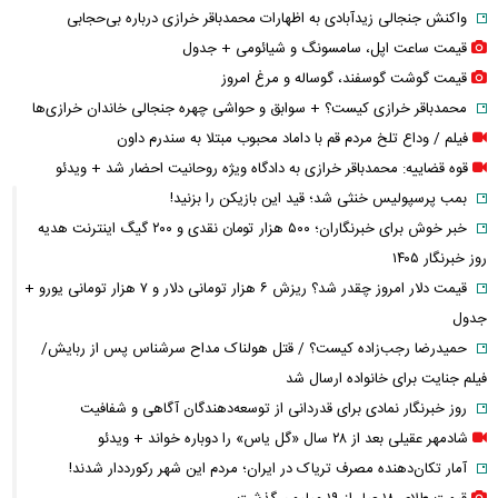
واکنش جنجالی زیدآبادی به اظهارات محمدباقر خرازی درباره بی‌حجابی
قیمت ساعت اپل، سامسونگ و شیائومی + جدول
قیمت گوشت گوسفند، گوساله و مرغ امروز
محمدباقر خرازی کیست؟ + سوابق و حواشی چهره جنجالی خاندان خرازی‌ها
فیلم / وداع تلخ مردم قم با داماد محبوب مبتلا به سندرم داون
قوه قضاییه: محمدباقر خرازی به دادگاه ویژه روحانیت احضار شد + ویدئو
بمب پرسپولیس خنثی شد؛ قید این بازیکن را بزنید!
خبر خوش برای خبرنگاران؛ ۵۰۰ هزار تومان نقدی و ۲۰۰ گیگ اینترنت هدیه
روز خبرنگار ۱۴۰۵
قیمت دلار امروز چقدر شد؟ ریزش ۶ هزار تومانی دلار و ۷ هزار تومانی یورو +
جدول
حمیدرضا رجب‌زاده کیست؟ / قتل هولناک مداح سرشناس پس از ربایش/
فیلم جنایت برای خانواده ارسال شد
روز خبرنگار نمادی برای قدردانی از توسعه‌دهندگان آگاهی و شفافیت
شادمهر عقیلی بعد از ۲۸ سال «گل یاس» را دوباره خواند + ویدئو
آمار تکان‌دهنده مصرف تریاک در ایران؛ مردم این شهر رکورددار شدند!