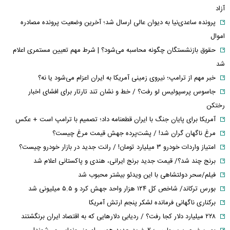
آزاد
پرونده ساعدی‌نیا به دیوان عالی ارسال شد؛ آخرین وضعیت پرونده مصادره
اموال
حقوق بازنشستگان چگونه محاسبه می‌شود؟ | شرط مهم تعیین مستمری اعلام
شد
خبر مهم از ترامپ؛ نیروی زمینی آمریکا به ایران اعزام می‌شود یا نه؟
جاسوس پرسپولیس لو رفت؟ / خط و نشان تند تارتار برای افشای اخبار
رختکن
آمریکا برای پایان جنگ با ایران قطعنامه داد؛ تصمیم با ترامپ است + عکس
مرغ ناگهان گران شد! / پشت‌پرده جهش قیمت مرغ چیست؟
امتیاز واردات خودرو ۳ میلیارد تومان! / رانت جدید در بازار خودرو چیست؟
برنج چند شد؟/ قیمت جدید برنج ایرانی، هندی و پاکستانی اعلام شد
فیلم/سحر دولتشاهی با این ویدئو بیشتر محبوب شد
بورس ترکاند/ شاخص کل ۱۲۴ هزار واحد جهش کرد و ۵.۵ میلیونی شد
برکناری ناگهانی فرمانده لشکر پنجم ارتش آمریکا
۲۲۸ میلیارد دلار کجا رفت؟ / ردیابی دلارهایی که به اقتصاد ایران برنگشتند