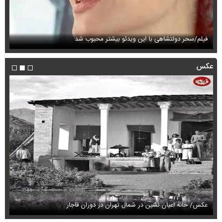
فیلم/سحر دولتشاهی با این ویدئو بیشتر محبوب شد
فی
عکس
عکس/ خانه اعیان نشین در شمال تهران در دوران قاجار
قیمت