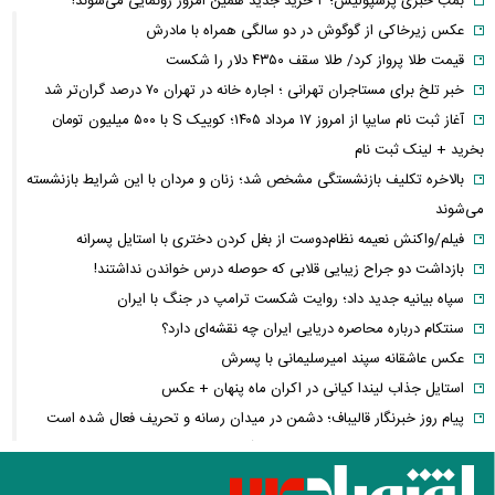
بمب خبری پرسپولیس؛ ۲ خرید جدید همین امروز رونمایی می‌شوند!
عکس زیرخاکی از گوگوش در دو سالگی همراه با مادرش
قیمت طلا پرواز کرد/ طلا سقف ۴۳۵۰ دلار را شکست
خبر تلخ برای مستاجران تهرانی ؛ اجاره خانه در تهران ۷۰ درصد گران‌تر شد
آغاز ثبت نام سایپا از امروز ۱۷ مرداد ۱۴۰۵؛ کوییک S با ۵۰۰ میلیون تومان
بخرید + لینک ثبت نام
بالاخره تکلیف بازنشستگی مشخص شد؛ زنان و مردان با این شرایط بازنشسته
می‌شوند
فیلم/واکنش نعیمه نظام‌دوست از بغل کردن دختری با استایل پسرانه
بازداشت دو جراح زیبایی قلابی که حوصله درس خواندن نداشتند!
سپاه بیانیه جدید داد؛ روایت شکست ترامپ در جنگ با ایران
سنتکام درباره محاصره دریایی ایران چه نقشه‌ای دارد؟
عکس عاشقانه سپند امیرسلیمانی با پسرش
استایل جذاب لیندا کیانی در اکران ماه پنهان + عکس
پیام روز خبرنگار قالیباف؛ دشمن در میدان رسانه و تحریف فعال شده است
تورم به کدام خانوارها بیشتر فشار می‌آورد؟ شکاف ۱۵.۲ درصدی دهک‌ها
عکس/ خانه اعیان نشین در شمال تهران در دوران قاجار