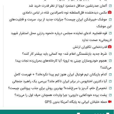
آلمان صدرنشین حداقل دستمزد اروپا از نظر قدرت خرید شد
عکس دیده‌نشده ظل‌السلطنه نوه ناصرالدین شاه در لباس دامادی
موشک خیبرشکن ایران چیست؟ جزئیات جدید از برد، سرعت و قابلیت‌های
این موشک
قوه قضاییه: ادعای نماینده مجلس درباره «نحوه ردزنی محل استقرار شهید
لاریجانی» صحت ندارد
قدرت‌نمایی تکاوران ارتش
شرط جدید بازنشستگی اعلام شد؛ چه کسانی باید بیشتر کار کنند؟
هجوم خودروسازان چینی به اروپا؛ آیا کارخانه‌های بحران‌زده نجات پیدا
می‌کنند؟
کدام بازیکنان تیم فوتبال ایران هنوز تیم پیدا نکرده‌اند؟ + فهرست کامل
آیا دکترین اختاپوس در برابر ایران ناکام ماند؟ بررسی یک راهبرد جنجالی
تخم‌مرغ خام، آب‌پز یا سرخ‌شده؟ بهترین روش برای جذب پروتئین چیست؟
پشت پرده خودکفایی دارویی؛ چرا واردات همچنان حرف اول را می‌زند؟
حمله خلبانان ایرانی به پایگاه آمریکا بدون GPS
شرایط تغییر نام خانوادگی و شناسنامه اعلام شد+ مراحل، مدارک لازم و قوانین