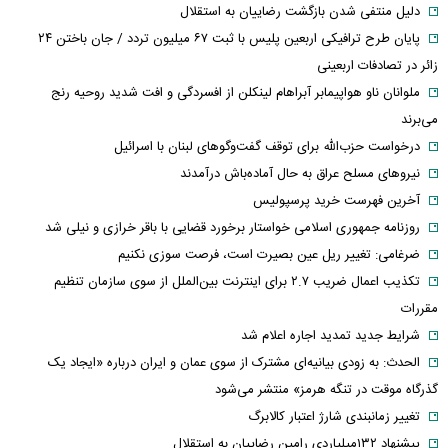
دلیل منتفی شدن بازگشت رضاییان به استقلال
پایان طرح ترافیکی اربعین پلیس با ثبت ۶۷ میلیون تردد / جان باختن ۲۴
زائر در تصادفات اربعینی
ملوانان ناو هواپیمابر آبراهام لینکلن از افسردگی و افت شدید روحیه رنج
می‌برند
درخواست حزب‌الله برای توقف گفت‌وگوهای لبنان با اسرائیل
نیروهای مسلح عراق به حال آماده‌باش درآمدند
آخرین فهرست خرید پرسپولیس
روزنامه جمهوری اسلامی خواستار برخورد قضایی با باقر خرازی و نیلی شد
ضرغامی: تغییر ریل عین بصیرت است، فرصت سوزی نکنیم
تکذیب اعمال ضریب ۲.۷ برای اینترنت بین‌الملل از سوی سازمان تنظیم
مقررات
شرایط جدید تمدید اجاره اعلام شد
الحدث: به زودی بیانیه‌ای مشترک از سوی عمان و ایران درباره «ایجاد یک
گذرگاه موقت در تنگه هرمز» منتشر می‌شود
تغییر زمانبندی‌ شارژ اعتبار کالابرگ
پیشنهاد ۱۳۲میلیاردی رامین رضاییان به استقلال