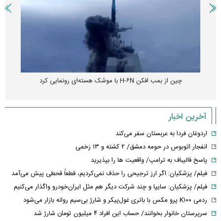
چین از بمب افکن H-۶N با موشک هسته‌ای رونمایی کرد
آخرین اخبار
اردوغان فردا به عربستان سفر می‌کند
انفجار اتوبوس در حومه دمشق/ ۲ کشته و ۱۳ زخمی
پاسخ قالیباف به ترامپ/ واقعیت ها را بپذیرید
فیلم/ پزشکیان: اگر ارز ترجیحی را حذف نمی‌کردیم، قطعاً قحطی پیش می‌آمد
فیلم/ پزشکیان: سایپا و چند شرکت دیگر هم مثل ایران‌خودرو واگذار می‌کنیم
ردمی K۱۰۰ پرو مکس با باتری غول‌پیکر و شارژ بی‌سیم روانه بازار می‌شود
سرپرستان خانوار بخوانند/ حساب این افراد ۴ میلیون تومان شارژ شد