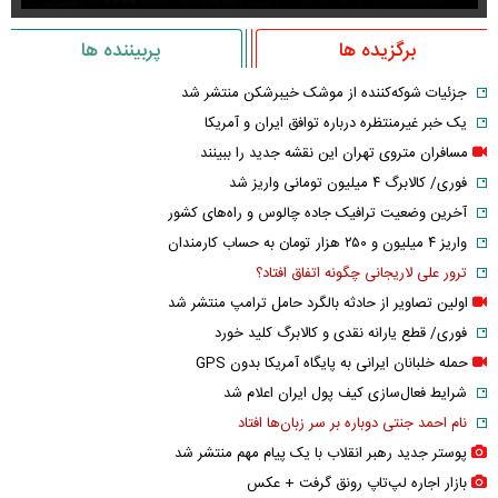
برگزیده ها
پربیننده ها
جزئیات شوکه‌کننده از موشک خیبرشکن منتشر شد
یک خبر غیرمنتظره درباره توافق ایران و آمریکا
مسافران متروی تهران این نقشه جدید را ببینند
فوری/ کالابرگ ۴ میلیون تومانی واریز شد
آخرین وضعیت ترافیک جاده چالوس و راه‌های کشور
واریز ۴ میلیون و ۲۵۰ هزار تومان به حساب کارمندان
ترور علی لاریجانی چگونه اتفاق افتاد؟
اولین تصاویر از حادثه بالگرد حامل ترامپ منتشر شد
فوری/ قطع یارانه نقدی و کالابرگ کلید خورد
حمله خلبانان ایرانی به پایگاه آمریکا بدون GPS
شرایط فعال‌سازی کیف پول ایران اعلام شد
نام احمد جنتی دوباره بر سر زبان‌ها افتاد
پوستر جدید رهبر انقلاب با یک پیام مهم منتشر شد
بازار اجاره لپ‌تاپ رونق گرفت + عکس