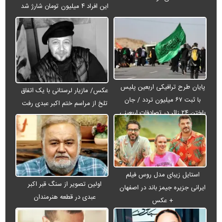
این افراد ۴ میلیون تومان شارژ شد
پایان طرح ترافیکی اربعین پلیس
عکس/ مازیار لرستانی با یک اتفاق
با ثبت ۶۷ میلیون تردد / جان
تلخ از مراسم ختم اکبر عبدی رفت
باختن ۲۴ زائر در تصادفات اربعینی
استایل زیبای مدل روس فیلم
اولین تصویر از سنگ قبر اکبر
ایرانی جزیره جیمز باند در اصفهان
عبدی در قطعه هنرمندان
+ عکس