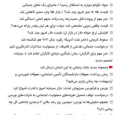
جواد نکونام دوباره به استقلال رسید! / ماجرای یک تقابل جنجالی
قیمت طلا ۱۸ عیار امروز چند شد؟ / بازار طلا وارد مسیر کاهشی شد
خبر مهم از پرونده قتل حمیدرضا رجب‌زاده؛ متهم اصلی دستگیر شد
قیمت واقعی بنزین مشخص شد؛ دولت برای هر لیتر چقدر یارانه می‌دهد؟
افزایش نرخ حواله دلار در بازار ارز؛ قیمت دلار امروز چند شد؟
سقوط تاریخی ذخایر نفت آمریکا؛ رکورد سال ۲۰۲۱ هم شکسته شد
درخواست جنجالی نقدعلی از قالیباف؛ از مسئولیت مذاکرات کناره‌گیری کنید
خبر مهم برای کارگران؛ زمان بازنگری مزایای کارگران اعلام شد + جزئیات
تصمیم جدید
محموله جدید بابک زنجانی به این استان ارسال شد
زمان پرداخت معوقات بازنشستگان تأمین اجتماعی؛ معوقات فروردین و
اردیبهشت چه زمانی واریز می‌شود؟
بورس و فرابورس سبزپوش شدند؛ بازار سرمایه امروز با قدرت شروع کرد
درخواست توقف تحمیل هزینه‌های مسئولیت اجتماعی به شرکت‌های بورسی
هجوم حقیقی‌ها به بورس؛ سومین روز رشد بالای ۲ درصدی شاخص کل چه
پیامی دارد؟