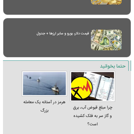
قیمت دلار، یورو و سایر ارز‌ها + جدول
حتما بخوانید
هرمز در آستانه یک معامله
چرا مبلغ قبوض آب، برق
بزرگ
و گاز سر به فلک کشیده
است؟