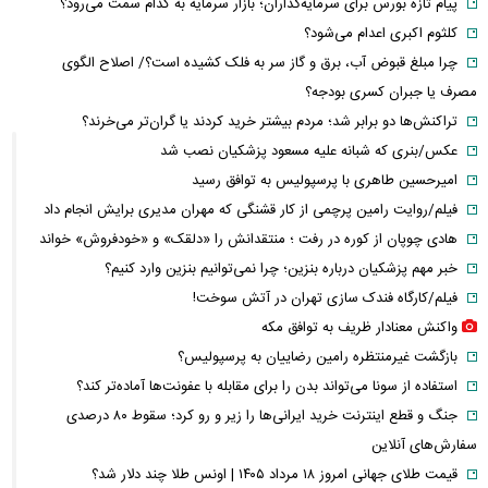
پیام تازه بورس برای سرمایه‌گذاران؛ بازار سرمایه به کدام سمت می‌رود؟
کلثوم اکبری اعدام می‌شود؟
چرا مبلغ قبوض آب، برق و گاز سر به فلک کشیده است؟/ اصلاح الگوی
مصرف یا جبران کسری بودجه؟
تراکنش‌ها دو برابر شد؛ مردم بیشتر خرید کردند یا گران‌تر می‌خرند؟
عکس/بنری که شبانه علیه مسعود پزشکیان نصب شد
امیرحسین طاهری با پرسپولیس به توافق رسید
فیلم/روایت رامین پرچمی از کار قشنگی که مهران مدیری برایش انجام داد
هادی چوپان از کوره در رفت ؛ منتقدانش را «دلقک» و «خودفروش» خواند
خبر مهم پزشکیان درباره بنزین؛ چرا نمی‌توانیم بنزین وارد کنیم؟
فیلم/کارگاه فندک سازی تهران در آتش سوخت!
واکنش معنادار ظریف به توافق مکه
بازگشت غیرمنتظره رامین رضاییان به پرسپولیس؟
استفاده از سونا می‌تواند بدن را برای مقابله با عفونت‌ها آماده‌تر کند؟
جنگ و قطع اینترنت خرید ایرانی‌ها را زیر و رو کرد؛ سقوط ۸۰ درصدی
سفارش‌های آنلاین
قیمت طلای جهانی امروز ۱۸ مرداد ۱۴۰۵ | اونس طلا چند دلار شد؟