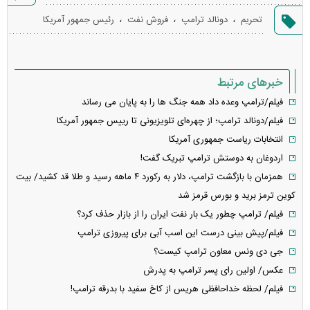
گزارش
،
،
،
تحریم
دونالد ترامپ
فروش نفت
رئیس جمهور آمریکا
خطا
خبرهای مرتبط
فیلم/ترامپ وعده داد همه جنگ ها را به پایان می رساند
فیلم/دونالد ترامپ؛ از چهره‌ای تلویزیونی تا رییس جمهور آمریکا
انتخابات ریاست جمهوری آمریکا
اردوغان به دوستش ترامپ تبریک گفت!
همزمان با بازگشت ترامپ، دلار به رکورد ۴ ماهه رسید و طلا قد کشید/ بیت
کوین ترمز برید و بورس قرمز شد
فیلم/ ترامپ چطور یک بار نفت ایران را از بازار حذف کرد؟
فیلم/پیش بینی درست این اسب آبی برای پیروزی ترامپ
جی دی ونس معاون ترامپ کیست؟
عکس/ اولین رای پسر ترامپ به پدرش
فیلم/ لحظه خداحافظی هریس از کاخ سفید با بدرقه ترامپ!