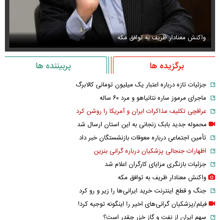
واکنش معنادار ظریف به توافق مکه
او
برگزیده ها
پربیننده ها
جزئیات تازه درباره اعتبار یک میلیون تومانی کالابرگ
ماجرای مرموز ساره نتانیاهو و مرد ۶۰ ساله
عراقچی تکلیف مذاکرات ایران و آمریکا را روشن کرد
محموله جدید بابک زنجانی به این استان ارسال شد
تأمین اجتماعی درباره معوقات بازنشستگان خبر داد
اظهارات جنجالی پزشکیان درباره گرانی بنزین
جزئیات بازنگری مزایای کارگران اعلام شد
واکنش معنادار ظریف به توافق مکه
جنگ و قطع اینترنت خرید ایرانی‌ها را زیر و رو کرد
فیلم/پزشکیان گرانی‌های اخیر را اینگونه توجیه کرد!
سهم ایران از نفت و گاز خزر چقدر است؟