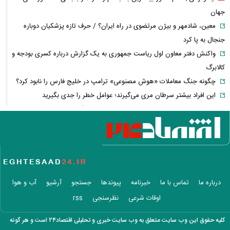
جهان
معین، شادمهر و بیژن مرتضوی در راه ایران؟ / حرف تازه پزشکیان دوباره
جنجال به پا کرد
واکنش دفتر معاون اول ریاست جمهوری به یک گزارش درباره کسری بودجه و
کالابرگ
چگونه جنگ معاملات «هوش مصنوعی» ترامپ در خلیج فارس را نابود کرد؟
این افراد بیشتر سرطان مری می‌گیرند؛ عوامل خطر را جدی بگیرید
عراقچی خبر داد؛ توافق با عمان نزدیک است، اما تنگه هرمز باز نمی‌شود
تمدید قرارداد اوزجان بیزاتی با استقلال؛ مربی ترک‌تبار ماندنی شد
پاییز پربارش از راه می‌رسد/ فرصت طلایی دولت برای جبران کمبود آب
اسامی خریدهای جدید پرسپولیس لو رفت
هوش مصنوعی خودزنی می‌کند
بازنشستگان کشوری بخوانند؛ آخرین مهلت ثبت‌نام بیمه تکمیلی اعلام شد
درباره ما
تماس با ما
خبرنامه
پیوندها
جستجو
آرشیو
آب و هوا
پزشکیان خطاب به خبرنگاران چه گفت؟ /تأکید رئیس‌جمهور بر وحدت و
اوقات شرعی
نظرسنجی
rss
انسجام
شوک تازه به اقتصاد آمریکا / بازار کار آمریکا غافلگیر شد
کلیه حقوق این وب سایت متعلق به وب سایت خبری و تحلیلی اقتصاد۲۴ است و هر گونه