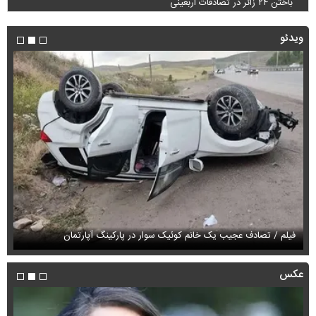
باختن ۲۴ زائر در تصادفات اربعینی
ویدئو
فیلم / تصادف عجیب یک خانم کوئیک سوار در پارکینگ آپارتمان
فی
عکس