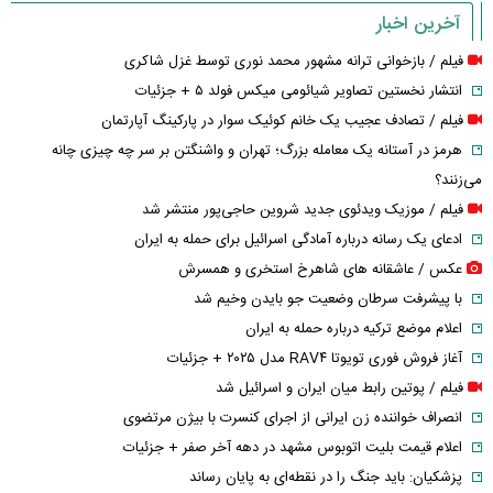
آخرین اخبار
فیلم / بازخوانی ترانه مشهور محمد نوری توسط غزل شاکری
انتشار نخستین تصاویر شیائومی میکس فولد ۵ + جزئیات
فیلم / تصادف عجیب یک خانم کوئیک سوار در پارکینگ آپارتمان
هرمز در آستانه یک معامله بزرگ؛ تهران و واشنگتن بر سر چه چیزی چانه
می‌زنند؟
فیلم / موزیک ویدئوی جدید شروین حاجی‌پور منتشر شد
ادعای یک رسانه درباره آمادگی اسرائیل برای حمله به ایران
عکس / عاشقانه های شاهرخ استخری و همسرش
با پیشرفت سرطان وضعیت جو بایدن وخیم شد
اعلام موضع ترکیه درباره حمله به ایران
آغاز فروش فوری تویوتا RAV۴ مدل ۲۰۲۵ + جزئیات
فیلم / پوتین رابط میان ایران و اسرائیل شد
انصراف خواننده زن ایرانی از اجرای کنسرت با بیژن مرتضوی
اعلام قیمت بلیت اتوبوس مشهد در دهه آخر صفر + جزئیات
پزشکیان: باید جنگ را در نقطه‌ای به پایان رساند