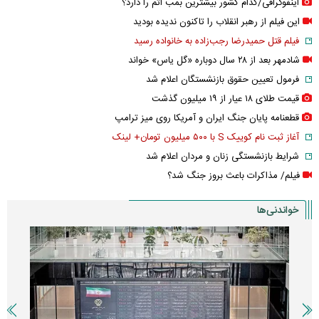
اینفوگرافی/کدام کشور بیشترین بمب اتم را دارد؟
این فیلم از رهبر انقلاب را تاکنون ندیده بودید
فیلم قتل حمیدرضا رجب‌زاده به خانواده رسید
شادمهر بعد از ۲۸ سال دوباره «گل یاس» خواند
فرمول تعیین حقوق بازنشستگان اعلام شد
قیمت طلای ۱۸ عیار از ۱۹ میلیون گذشت
قطعنامه پایان جنگ ایران و آمریکا روی میز ترامپ
آغاز ثبت نام کوییک S با ۵۰۰ میلیون تومان+ لینک
شرایط بازنشستگی زنان و مردان اعلام شد
فیلم/ مذاکرات باعث بروز جنگ شد؟
خواندنی‌ها