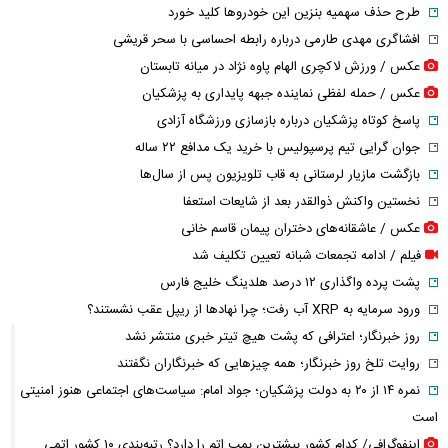
طرح حذف سهمیه بنزین این خودرو‌ها کلید خورد
افشاگری مهدی طارمی درباره رابطه احساسی با سحر قریشی
عکس / ورزش لاکچری الهام پاوه نژاد در میانه تابستان
عکس / حمله لفظی نماینده جبهه پایداری به پزشکیان
پاسخ کوتاه پزشکیان درباره بازسازی ورزشگاه آزادی
جوان گرایی تیم پرسپولیس با خرید یک مدافع ۲۲ ساله
بازگشت مازیار لرستانی به قاب تلویزیون پس از سال‌ها
نخستین واکنش ذوالقدر بعد از شایعات استعفا
عکس / عاشقانه‌های دختران پیمان قاسم خانی
فیلم / ادامه تجمعات شبانه تعیین تکلیف شد
پشت پرده واگذاری ۱۲ درصد هلدینگ خلیج فارس
ورود سرمایه به XRP آب رفت؛ چرا نهادها از ریپل عقب نشستند؟
روز خبرنگار؛ اعترافی که پشت هیچ تیتر خبری منتشر نشد
روایت تلخ روز خبرنگار؛ همه چیزهایی که خبرنگاران نگفتند
نمره ۱۴ از ۲۰ به دولت پزشکیان؛ جواد امام: سیاست‌های اجتماعی هنوز امنیتی
است
اینفوگرافی/ کدام کشور بیشترین بمب اتم را دارد؟ رتبه‌بندی ۱۰ کشور اتمی