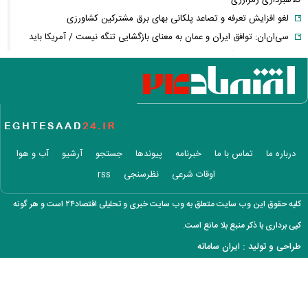
کلاهبرداری رمزارزی
لغو افزایش تعرفه و تصاعد پلکانی بهای برق مشترکین کشاورزی
سی‌ان‌ان: توافق ایران و عمان به معنای بازگشایی تنگه نیست / آمریکا باید
شروط بیشتری را برآورده کند
فعال‌سازی کیف پول ایران با یک کد دستوری/ انتقال وجه با شماره تلفن
همراه
فیلم/ سردار کوثری: جلسه بیت رهبری با اصرار شمخانی/ ماجرای غیبت سردار
رادان!
فوری/ جزئیات جدید از مذاکرات تنگه هرمز/ انطباق با حقوق بین‌الملل و
درباره ما
تماس با ما
خبرنامه
پیوندها
جستجو
آرشیو
آب و هوا
ممنوعیت عبور ناوهای آمریکا
اوقات شرعی
نظرسنجی
rss
سردار آزمون در استقلال؟ / ماجرای تماس بختیاری‌زاده با مهاجم تیم ملی
فیلم/ توصیه رهبر شهید درباره احتمال اسارت مجتبی و مصطفی خامنه ای
کلیه حقوق این وب سایت متعلق به وب سایت خبری و تحلیلی اقتصاد۲۴ است و هر گونه
محمد مهاجری: برخی روحانیون نمره اخلاقشان صفر است / لباس دین را
کپی برداری با ذکر منبع بلا مانع است.
آلوده نکنید
طراحی و تولید :
ایران سامانه
فیلم/ سخنرانی دیده نشده آیت الله هاشمی درباره آتش بس و پذیرش قطع
نامه۵۹۸
کمبود دارو؛ از قفسه‌های خالی تا دلالان و بازار سیاه/ داروی چندصد هزار