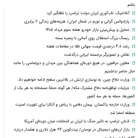
باشم
آتلانتیک: تاب‌آوری ایران دولت ترامپ را غافلگیر کرد
پارادوکس گرانی و تورم در شمال ایران/ هزینه‌های زندگی ۲ برابری
تحلیل و پیش‌بینی بازار خودرو هفته سوم مرداد ۱۴۰۵
ریسک بزرگ استقلال روی آسانی با پنجره بسته
رشد ۴.۸ درصدی قیمت جهانی طلا در معاملات هفته
نقاش و تصویرگر برجسته ایرانی درگذشت
معاون عراقچی: در هیچ دوره‌ای هماهنگی بین میدان و دیپلماسی را مانند
حال حاضر نداشتیم
وزارت دفاع چین: به نوسازی ارتش در بالاترین سطح ادامه خواهیم داد
جزئیات توافق‌نامه دفاع مشترک مکه/ هر گونه حملهٔ مسلحانه به هر یک از
کشورها، حمله به هر سه کشور
وزارت خارجه پاکستان: پیمان دفاعی با ریاض و آنکارا برای تقویت امنیت
منطقه امضا شد
اذعان ترامپ به تاثیر جنگ با ایران بر انتخابات میان دوره‌ای آمریکا
بازار ارزهای دیجیتال در نوسان/ بیت‌کوین ۶۴ هزار دلاری و هشدار درباره