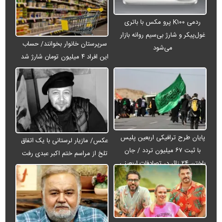
ردمی K۱۰۰ پرو مکس با باتری
غول‌پیکر و شارژ بی‌سیم روانه بازار
سرپرستان خانوار بخوانند/ حساب
می‌شود
این افراد ۴ میلیون تومان شارژ شد
پایان طرح ترافیکی اربعین پلیس
عکس/ مازیار لرستانی با یک اتفاق
با ثبت ۶۷ میلیون تردد / جان
تلخ از مراسم ختم اکبر عبدی رفت
باختن ۲۴ زائر در تصادفات اربعینی