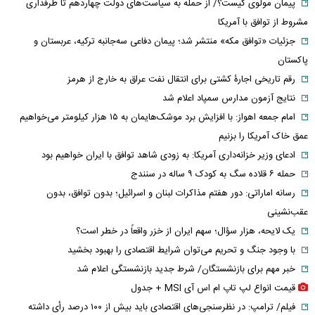
پیمان مولوی کیست؟/ از حمله به سیاست‌های دولت چهاردهم تا طرفداری
مشروط از توافق با آمریکا
جزئیات «توافق مکه» منتشر شد؛ پیمان دفاعی سه‌جانبه ترکیه، عربستان و
پاکستان
رقم تاریخی اجارۀ کشتی برای انتقال نفت عراق به خارج از هرمز
نتایج آزمون مدارس سمپاد اعلام شد
امام‌ جمعه اهواز: با افزایش برد موشک‌هایمان به ۱۵ هزار کیلومتر می‌خواهیم
عمق خاک آمریکا را بزنیم
ادعای وزیر خزانه‌داری آمریکا: به زودی شاهد توافق با ایران خواهیم بود
حمله ۶ قلاده سگ به کودک ۹ ساله در سنندج
رسانه اماراتی: دور هفتم مذاکرات لبنان و اسرائیل؛ بدون توافق، بدون
عقب‌نشینی
یک لایحه، هزار سؤال؛ سهم ایران از خزر واقعاً در خطر است؟
با وجود جنگ و تحریم می‌توان شرایط اقتصادی را بهبود بخشید
خبر مهم برای بازنشستگان/ شرط جدید بازنشستگی اعلام شد
قیمت انواع لپ تاپ ام اس آی MSI + جدول
فیلم/ ترامپ: در نظرسنجی‌های اقتصادی باید بیش از ۱۰۰ درصد رأی داشته